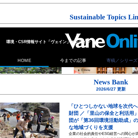
Sustainable Topics Li
News Bank
2026/6/27
更新
「ひとつしかない地球を次代へ
財団 ／「里山の保全と利活用
団が「第36回環境活動助成」
な地域づくりを支援
企業の社会的責任やESG経営への関心が