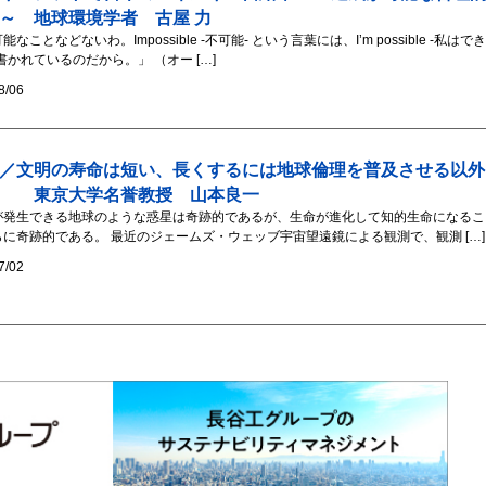
～ 地球環境学者 古屋 力
能なことなどないわ。Impossible -不可能- という言葉には、I’m possible -私はで
書かれているのだから。」 （オー […]
8/06
／文明の寿命は短い、長くするには地球倫理を普及させる以外
い 東京大学名誉教授 山本良一
が発生できる地球のような惑星は奇跡的であるが、生命が進化して知的生命になるこ
らに奇跡的である。 最近のジェームズ・ウェッブ宇宙望遠鏡による観測で、観測 […]
7/02