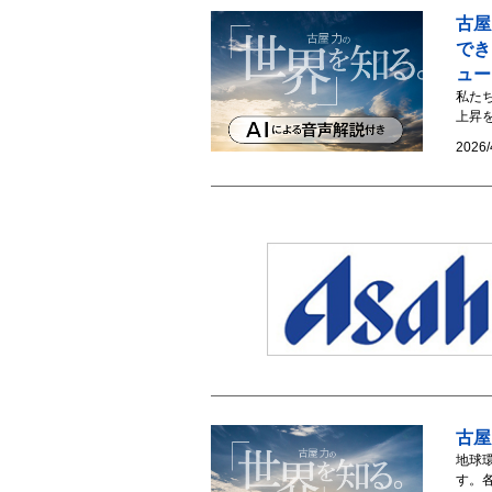
古屋
でき
ュー
私た
上昇を
2026/
古屋
地球
す。