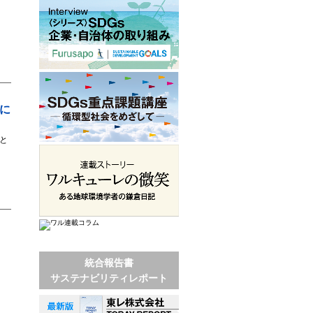
き
に
と
統合報告書
サステナビリティレポート