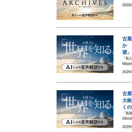
2026/
古屋
か 
望」
「私た
Mayor
2026/
古屋
大統
くの
「気
Gho
2026/