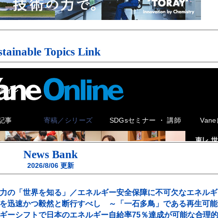
stainable Topics Link
News Bank
2026/8/06
更新
力の「世界を知る」／エネルギー安全保障に不可欠なエネルギ
を迅速かつ毅然と断行すべし ～「一石多鳥」である再生可能
ギーシフトで日本のエネルギー自給率75％達成が可能な合理