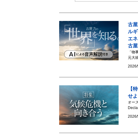
古屋
ルギ
エ
古屋
「物
元大統
2026/
【特
せよ
オース
Decla
2026/