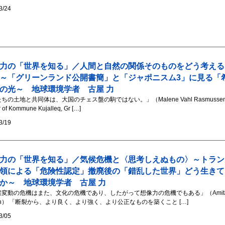
3/24
力の「世界を知る」／人間と自然の関係そのものをどう考える
～「グリーンランド公開書簡」と「ジャポニスム3」に見る「
の光～ 地球環境学者 古屋 力
ちの土地と共同体は、大国のチェス盤の駒ではない。」（Malene Vahl Rasmusse
 of Kommune Kujalleq, Gr […]
3/19
力の「世界を知る」／気候危機と〈思考しえぬもの〉～トラン
領による「危険性認定」撤廃後の「錯乱した世界」どう生きて
か～ 地球環境学者 古屋 力
候変動の危機はまた、文化の危機であり、したがって想像力の危機でもある」（Amit
sh） 「断裂から、より良く、より強く、より公正なものを築くこと […]
3/05