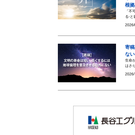
根拠
「不可
る-と
2026/
寄稿
な
生命
はさ
2026/