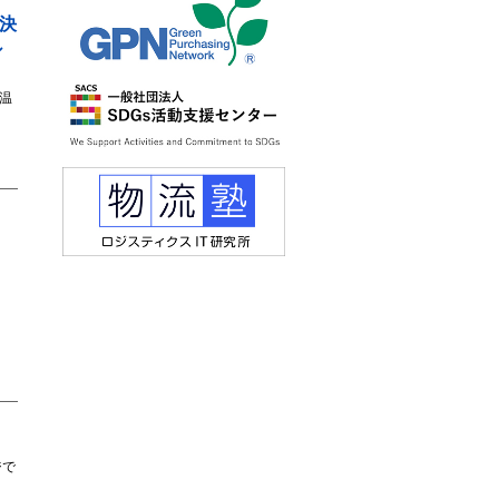
決
シ
温
ジで