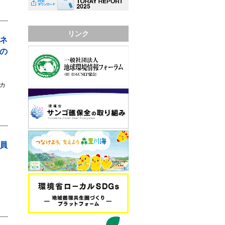
リンク
ネ
の
者
カ
員
y