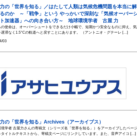
力の「世界を知る」／はたして人類は気候危機問題を本当に解
るのか ～「戦争」という やっかいで深刻な「気候オーバー
ト加速器」への向き合い方～ 地球環境学者 古屋 力
ちの使命は、オーバーシュートをできるだけ小幅で、短期かつ安全なものに抑え、気
遅滞なく1.5°Cの軌道へと戻すことにあります。 （アントニオ・グテーレ […]
4/03
力の「世界を知る」Archives（アーカイブス）
環境学者 古屋力さんの寄稿文（シリーズ名「世界を知る」）をアーカイブしたペー
各タイトルテキストから、寄稿文ページにリンクしています。また、音声アイコ […]