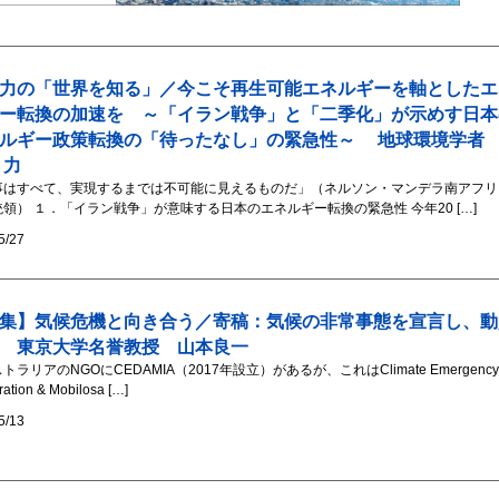
力の「世界を知る」／今こそ再生可能エネルギーを軸としたエ
ー転換の加速を ～「イラン戦争」と「二季化」が示めす日本
ネルギー政策転換の「待ったなし」の緊急性～ 地球環境学
 力
事はすべて、実現するまでは不可能に見えるものだ」（ネルソン・マンデラ南アフリ
領） １．「イラン戦争」が意味する日本のエネルギー転換の緊急性 今年20 […]
5/27
集】気候危機と向き合う／寄稿：気候の非常事態を宣言し、動
 東京大学名誉教授 山本良一
トラリアのNGOにCEDAMIA（2017年設立）があるが、これはClimate Emergenc
ration & Mobilosa […]
5/13