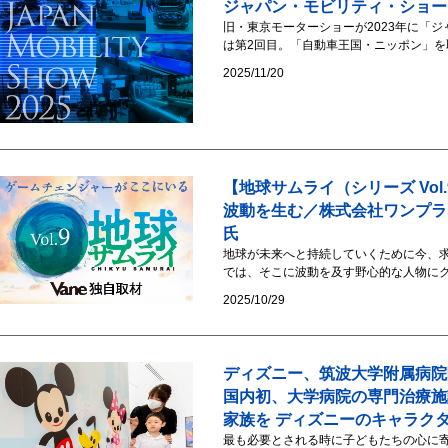
ジャパン・モビリティ・ショー 20
旧・東京モーターショーが2023年に「
は第2回目。「自動車王国・ニッポン」を取
2025/11/20
【地球サムライ（シリーズ Vo
波動を生む／株式会社ワンプラ
氏
地球が未来へと持続していくために今、求
では、そこに波動を及す野心的な人物にクロー
2025/10/29
ディズニー、筑波大学附属病院
国内初、大学病院の専門治療施
家族を ディズニーのキャラク
最も必要とされる時に子どもたちの心に寄