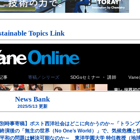
stainable Topics Link
News Bank
2025/5/13
更新
別時事寄稿】ポスト西洋社会はどこに向かうのか～「トランプ
終演後の「無主の世界（No One’s World）」で、気候危機と
平和の問題は解決可能なのか～ 東洋学園大学 特任教授（地