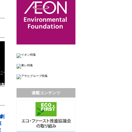
連載コンテンツ
劇
恒
球