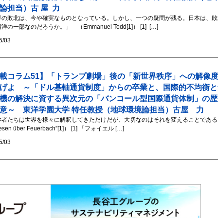
論担当）古 屋 力
洋の敗北は、今や確実なものとなっている。しかし、一つの疑問が残る。日本は、敗
洋の一部なのだろうか。」 （Emmanuel Todd[1]） [1] […]
5/03
載コラム51】「トランプ劇場」後の「新世界秩序」への解像
げよ ～「ドル基軸通貨制度」からの卒業と、国際的不均衡と
機の解決に資する異次元の「バンコール型国際通貨体制」の歴
意～ 東洋学園大学 特任教授（地球環境論担当）古屋 力
学者たちは世界を様々に解釈してきただけだが、大切なのはそれを変えることである
esen über Feuerbach”[1]） [1] 「フォイエル […]
5/03