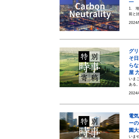
一
1. 
前と比
2024/
グリ
そ日
らな
屋 
いま
ある。
2024/
電気
ーの
園大
いまや