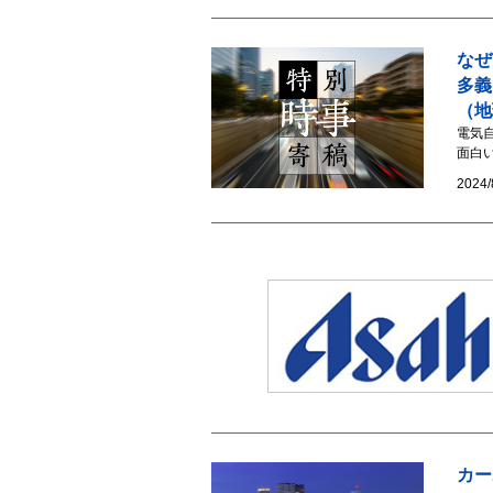
なぜ
多義
（地
電気自
面白い
2024/
カー