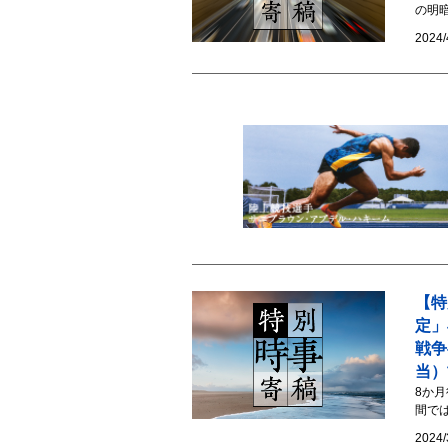
の明
2024/
【特
定」
戦争
当）
8か
間で
2024/