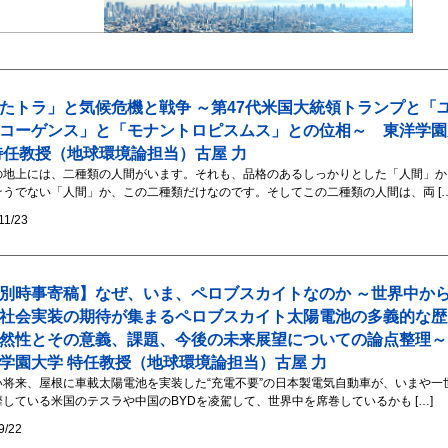
たトラ」と気候危機と戦争 ～第47代米国大統領トランプと「
コーゲンス」と「モナントロピスムス」との位相～ 東洋学園
特任教授（地球環境論担当）古屋 力
の地上には、二種類の人間がいます。それも、品格のあるしっかりとした「人間」か
そうでない「人間」か、この二種類だけなのです。そしてこの二種類の人間は、両 […
11/23
別時事寄稿】なぜ、いま、ペロブスカイトなのか ～世界中か
社会実装の期待が集まるペロブスカイト太陽電池の多義的な歴
必然性とその意義、課題、今後の未来展望についての論点整理
学園大学 特任教授（地球環境論担当）古屋 力
い将来、屋根に車載太陽電池を実装した“充電不要”の日本製電気自動車が、いまや一
靡している米国のテスラや中国のBYDを凌駕して、世界中を席巻しているかも […]
9/22