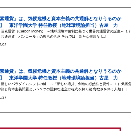
素通貨」は、気候危機と資本主義の共通解となりうるのか
】 東洋学園大学 特任教授（地球環境論担当）古屋 力
炭素通貨（Carbon Money) ～地球環境本位制に基づく世界共通通貨の誕生～ １
界共通通貨「バンコール」の復活の含意 それでは、新たな健康な […]
6/02
素通貨」は、気候危機と資本主義の共通解となりうるのか
】 東洋学園大学 特任教授（地球環境論担当）古屋 力
）新しいパラダイムシフトの鍵 ～「新しい通貨」創造の必然性と要件～ １）気候
解決と資本主義問題という２つの難解な連立方程式を解く鍵 貪欲さを伴う人類 […]
5/27