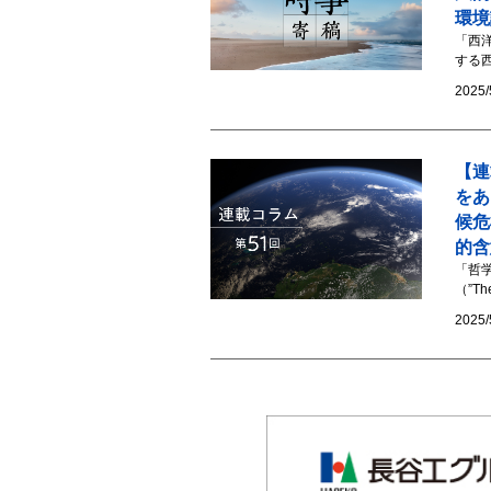
環境
「西
する西
2025/
【連
をあ
候危
的含
「哲
（”Th
2025/