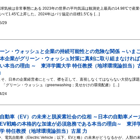
地球気候は非常事態にある 2023年の世界の平均気温は観測史上最高の14.98℃で産業
べて1.45℃上昇した。2024年はパリ協定の目標1.5℃を […]
5/29
ーン・ウォッシュと企業の持続可能性との危険な関係 ～いま
本企業がグリーン・ウォッシュ対策に真剣に取り組まなければ
い本当の理由 ～ 東洋学園大学 特任教授（地球環境論担当）
力
こそ、日本の企業経営者にとって、襟を正して、直視しなくてはならない大切な課題
 「グリーン・ウォッシュ（greenwashing；見せかけの環境配慮） […]
4/24
自動車（EV）の未来と脱炭素社会の位相 ～日本の自動車メー
EV戦略の本格的な加速が必須急務である本当の理由～ 東洋
学 特任教授（地球環境論担当）古屋 力
、電気自動車（Electric Vehicle；以下、EVと略）の未来がどうなるかが、人類の