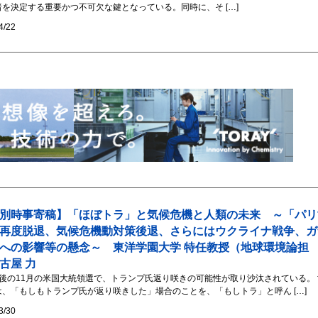
暗を決定する重要かつ不可欠な鍵となっている。同時に、そ […]
4/22
別時事寄稿】「ほぼトラ」と気候危機と人類の未来 ～「パリ
再度脱退、気候危機動対策後退、さらにはウクライナ戦争、ガ
への影響等の懸念～ 東洋学園大学 特任教授（地球環境論担
古屋 力
月後の11月の米国大統領選で、トランプ氏返り咲きの可能性が取り沙汰されている。 
は、「もしもトランプ氏が返り咲きした」場合のことを、「もしトラ」と呼ん […]
3/30