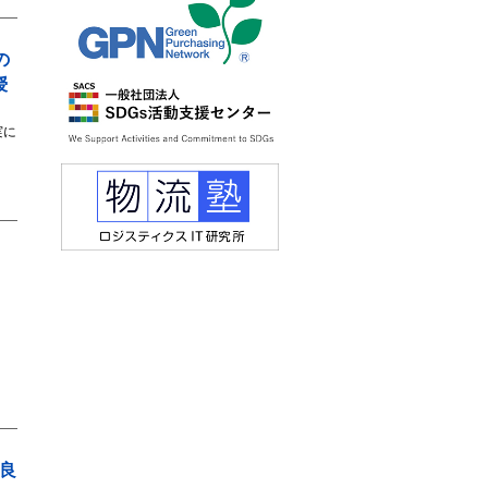
の
授
実に
良