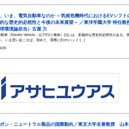
、いま、電気自動車なのか ～気候危機時代におけるEVシフト
的な歴史的必然性と今後の未来展望～ ／東洋学園大学 特任教
球環境論担当）古屋 力
動車（Electric Vehicle；以下EVと略称）[1]には、多義的な歴史的必然性がある。
。 いま思い起こせば、初めて、実際にEVのハンド […]
8/26
ボン・ニュートラル製品の国際動向／東京大学名誉教授 山本