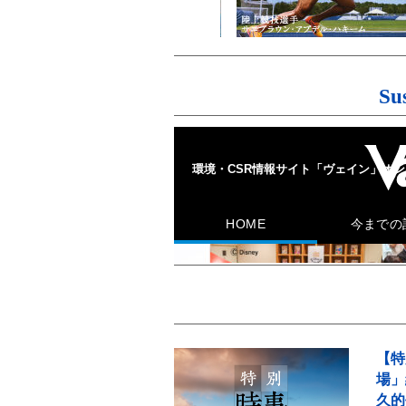
Su
【特
場」
久的