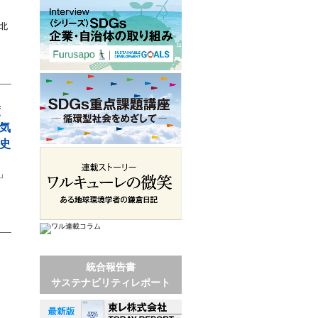
北
度
気
史
」
統合報告書
サステナビリティレポート