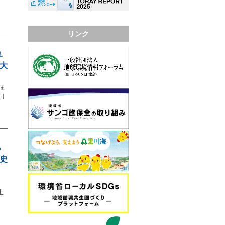
リンク
ユ
大
ま
]
ら
史
～
世