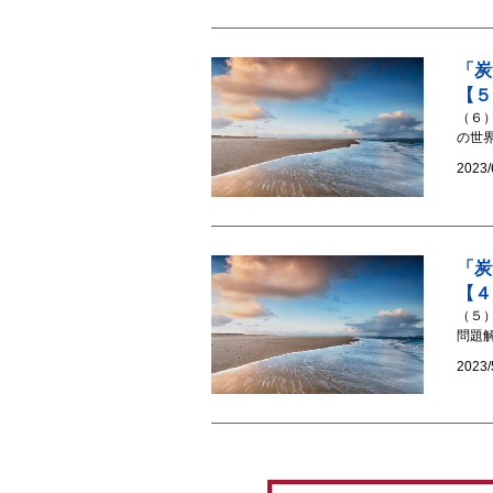
「炭
【５
（６）
の世
2023/
「炭
【４
（５
問題
2023/