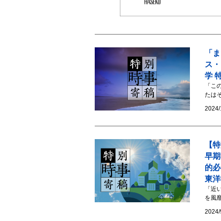
「ま
ス・
学 
「こ
たは
2024/
【特
早期
的
東洋
「近
を風
2024/