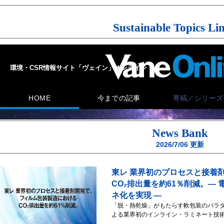
Sustainable Topics Li
News Bank
2026/7/06
更新
東レ 業界初のプロセスと接着
CO₂排出量を約61％削減。―
ネ化を実現 ―
「脱・熱乾燥」がもたらす軟包装のパラダ
よる業界初のインライン・ラミネート技術でC