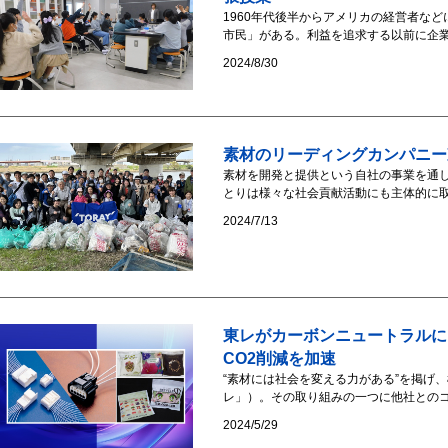
1960年代後半からアメリカの経営者な
市民」がある。利益を追求する以前に企業
2024/8/30
素材のリーディングカンパニー
素材を開発と提供という自社の事業を通
とりは様々な社会貢献活動にも主体的に取
2024/7/13
東レがカーボンニュートラルに
CO2削減を加速
“素材には社会を変える力がある”を掲げ
レ」）。その取り組みの一つに他社とのコ
2024/5/29