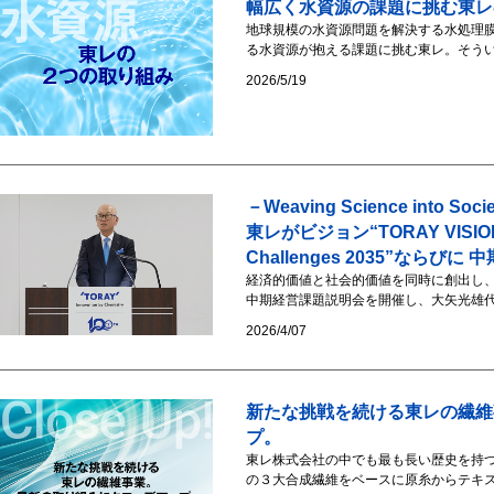
幅広く水資源の課題に挑む東レ
地球規模の水資源問題を解決する水処理
る水資源が抱える課題に挑む東レ。そうい
2026/5/19
－Weaving Science int
東レがビジョン“TORAY VISIO
Challenges 2035”ならびに 
経済的価値と社会的価値を同時に創出し、
中期経営課題説明会を開催し、大矢光雄代表
2026/4/07
新たな挑戦を続ける東レの繊維
プ。
東レ株式会社の中でも最も長い歴史を持
の３大合成繊維をベースに原糸からテキス