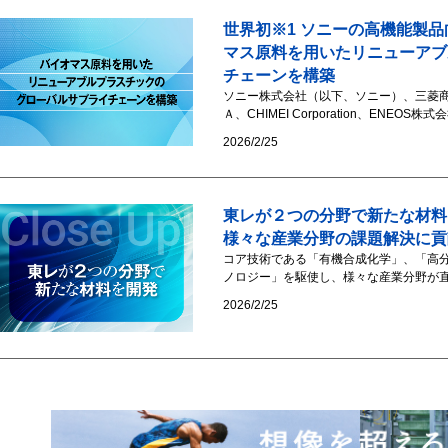
世界初※1 ソニーの高機能製
マス原料を用いたリニューアブ
チェーンを構築
ソニー株式会社（以下、ソニー）、三菱商
Ａ、CHIMEI Corporation、ENEOS株式会
2026/2/25
東レが２つの分野で新たな材料
様々な産業分野の課題解決に貢
コア技術である「有機合成化学」、「高
ノロジー」を駆使し、様々な産業分野が直
2026/2/25