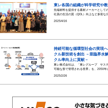
東レ各国の組織が科学研究や教
先端材料を提供する素材メーカーとして
社員の生活の質（QOL）向上など多彩な分
2025/4/16
持続可能な循環型社会の実現へ
クル新技術を創出 －亜臨界水
クル率向上に貢献－
東レ株式会社は、「東レグループ サス
可能な形で管理される世界」を、2050年
2025/2/26