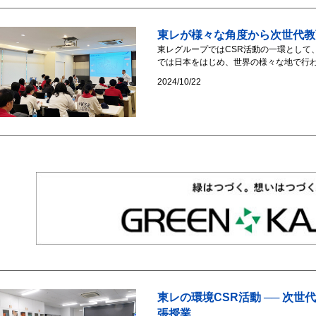
東レが様々な角度から次世代教
東レグループではCSR活動の一環として
では日本をはじめ、世界の様々な地で行われ
2024/10/22
東レの環境CSR活動 ── 次
張授業