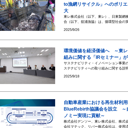
to漁網リサイクル」へのポリ
大
東レ株式会社（以下、東レ）、日東製網
合（以下、舘浦漁協）は、循環型社会の実
2025/9/26
環境価値を経済価値へ ～東レ
組みに関する「IRセミナー」
サステナビリティ・イノベーション事業の
ステナビリティへの取り組みに関する説明会
2025/9/18
自動車産業における再生材利用
BlueRebirth協議会を設
ノミー実現に貢献～
株式会社デンソー、東レ株式会社、株式
会社マテック、リバー株式会社は、使用済み自動車