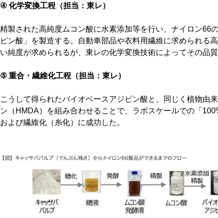
④ 化学変換工程（担当：東レ）
精製された高純度ムコン酸に水素添加等を行い、ナイロン66
ピン酸」を製造する。自動車部品や衣料用繊維に求められる高
い純度が求められるが、東レの化学変換技術によってその品質
⑤ 重合・繊維化工程（担当：東レ）
こうして得られたバイオベースアジピン酸と、同じく植物由来
ン（HMDA）を組み合わせることで、ラボスケールでの「100
および繊維化（糸化）に成功した。