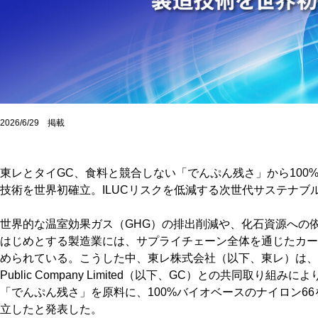
2026/6/29 掲載
東レとタイGC、食料と競合しない「でんぷん残さ」から100
技術を世界初確立。ILUCリスクを低減する次世代サステナブ
世界的な温室効果ガス（GHG）の排出削減や、化石資源への
はじめとする製造業には、サプライチェーン全体を通じたカー
められている。こうした中、東レ株式会社（以下、東レ）は、タイの化学
Public Company Limited（以下、GC）との共同取り
「でんぷん残さ」を原料に、100%バイオベースのナイロン6
立したと発表した。