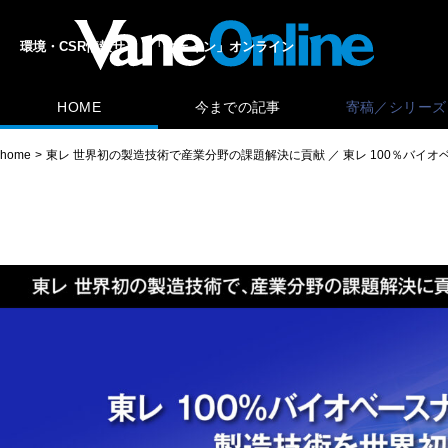
環境・CSR情報サイト「ヴェイン」オンライン
HOME
今までの記事
寄稿／シリーズ
home
東レ 世界初の製造技術で産業分野の課題解決に貢献 ／ 東レ 100％バイ