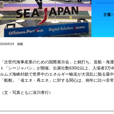
2026/5/19 掲載
「次世代海事産業のための国際展示会」と銘打ち、造船・海運
ト「シージャパン」が開催。出展社数630社以上、入場者3万4
ルムズ海峡封鎖で世界中のエネルギー輸送が大混乱に陥る最中
「船舶」「省エネ・再エネ」に対する関心は、例年に比べ非常
（文・写真ともに深川孝行）