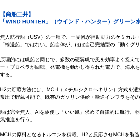
【商船三井】
「WIND HUNTER」（ウインド・ハンター）グリー
無人航行船（USV）の一種で、一見帆が補助動力のケミカル
「輸送船」ではない。船自体が、ほぼ自己完結型の「動くグリ
原理的には帆船と同じで、多数の硬翼帆で風を効率よく捉えて
ー・プロペラが回転、発電機を動かし得られた電力で、海水を
する。
H2の貯蔵方法には、MCH（メチルシクロヘキサン）方式を
常圧で貯蔵可能で、既存のガソリン供給・輸送インフラをその
船は完全無人、AIを駆使し「いい風」求めて自律的に航行。
気推進を行う。
MCHの原料となるトルエンを積載、H2と反応させMCHを製