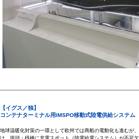
【イグス／独】
コンテナターミナル用iMSPO移動式陸電供給システム
地球温暖化対策の一環として欧州では商船の電動化も進むが、
は、埠頭・桟橋に充電スポット（陸電給電システム）が不可欠