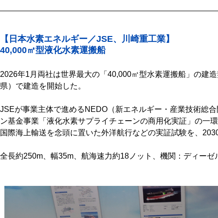
【日本水素エネルギー／JSE、川崎重工業】
40,000㎥型液化水素運搬船
2026年1月両社は世界最大の「40,000㎥型水素運搬船」の
県）で建造を開始した。
JSEが事業主体で進めるNEDO（新エネルギー・産業技術総
ン基金事業「液化水素サプライチェーンの商用化実証」の一環
国際海上輸送を念頭に置いた外洋航行などの実証試験を、203
全長約250m、幅35m、航海速力約18ノット、機関：ディー