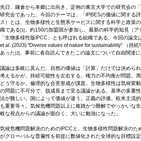
先日、鎌倉から本郷に出向き、定例の東京大学での研究会の「
研究会であった。今回のテーマは、「IPBESの価値に関する評
ス）とは、生物多様性と生態系サービスに関する科学と政策の架
織である
。約150の加盟国が参加し、最新の科学的知見（
[1]
「生物多様性版IPCC」とも呼ばれる組織である。今回の論文は、nat
et al. (2023) “Diverse values of nature for sustai
あった
。事前に各自読んできたこの論文について自由闊達に
[2]
議論は多岐に及んだ。自然の価値は「計算」だけでは決められ
考えるかが、持続可能性を左右する。権力の不均衡が問題。周
どう守るか。倫理的な合意形成が課題。生物多様性は気候変動
の問題に不可分で、脱成長まで至る議論がある。基準の多重性
法が難しい。国によって価値が違う。正義の評価。欧米主流的
も重要等々。気候危機問題以上に複雑かつ難解でやっかいな生
岐な視点からの議論が面白く、大いに勉強になった。
気候危機問題解決のためのIPCCと、生物多様性問題解決のため
がグローバルな普遍性を前提に数値化された全球的な目標設定