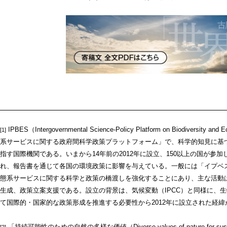
IPBES（Intergovernmental Science-Policy Platform on Biodivers
[1]
系サービスに関する政府間科学政策プラットフォーム」で、科学的知見に基
指す国際機関である。いまから14年前の2012年に設立、150以上の国が参加
れ、報告書を通じて各国の環境政策に影響を与えている。一般には「イプベ
態系サービスに関する科学と政策の橋渡しを強化することにあり、主な活動
生成、政策立案支援である。設立の背景は、気候変動（IPCC）と同様に、
て国際的・国家的な政策形成を推進する必要性から2012年に設立された経緯
「持続可能性のための自然の多様な価値（Diverse values of nature for su