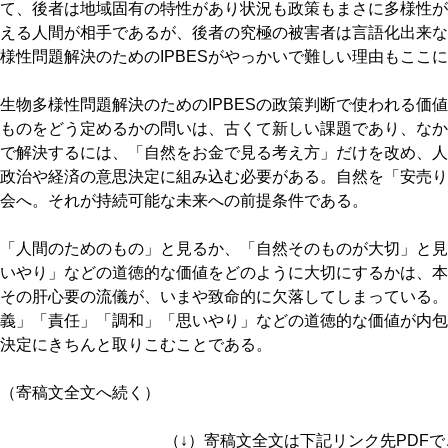
て、後者は地域固有の特性があり状況も政策もまさに多様性が
える人間が相手であるが、後者の究極の被害者は言語化出来な
様性問題解決のためのIPBESがやっかいで難しい理由もここ
生物多様性問題解決のためのIPBESの政策判断で使われる価
ものをどう定めるかの問いは、古くて新しい課題であり、なか
で解決するには、「自然をお金で見る考え方」だけを改め、人
政治や経済の意思決定に組み込む必要がある。自然を「安売り
会へ。それが持続可能な未来への前提条件である。
「人間のためのもの」と見るか、「自然そのものが大切」と見
いやり」などの道徳的な価値をどのように大切にするかは、本
その肝心要の流儀が、いまや致命的に欠落してしまっている。
義」「責任」「調和」「思いやり」などの道徳的な価値が内包
決定にきちんと取りこむことである。
（寄稿文全文へ続く）
（↓）寄稿文全文は下記リンク先PDF