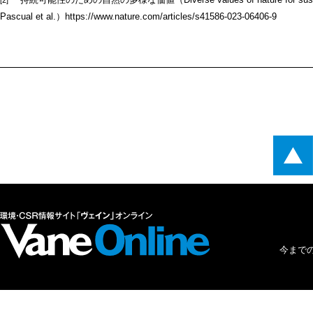
[2]
Pascual et al.）
https://www.nature.com/articles/s41586-023-06406-9
今まで