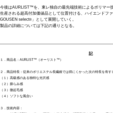
今後はAURLIST™を、東レ独自の最先端技術によるポリマ
生産される超高付加価値品として位置付ける、ハイエンドファ
GOUSEN select
」として展開していく。
®
製品の詳細については下記の通りとなる。
記
１．商品名：AURLIST™（オーリスト™）
２．商品特長：従来のポリエステル長繊維では得にくかった次の特長を有す
（１）高級感のある独特な光沢感
（２）膨らみ感
（３）微起毛感
（４）ソフトな風合い
３．技術内容：