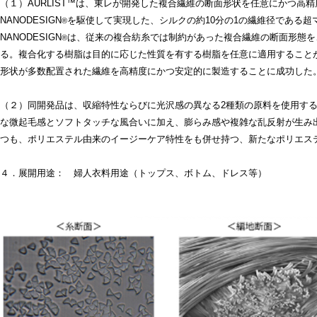
（１）AURLIST™は、東レが開発した複合繊維の断面形状を任意にかつ高
NANODESIGN
を駆使して実現した、シルクの約10分の1の繊維径である
®
NANODESIGN
は、従来の複合紡糸では制約があった複合繊維の断面形態を
®
る。複合化する樹脂は目的に応じた性質を有する樹脂を任意に適用することがで
形状が多数配置された繊維を高精度にかつ安定的に製造することに成功した
（２）同開発品は、収縮特性ならびに光沢感の異なる2種類の原料を使用す
な微起毛感とソフトタッチな風合いに加え、膨らみ感や複雑な乱反射が生み
つも、ポリエステル由来のイージーケア特性をも併せ持つ、新たなポリエス
４．展開用途： 婦人衣料用途（トップス、ボトム、ドレス等）