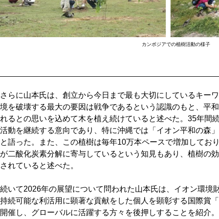
カンボジアでの植樹活動の様子
さらに山本氏は、創立から今日まで最も大切にしているキーワ
境を破壊する最大の要因は戦争であるという認識のもと、平和
れるとの思いを込めて木を植え続けていると述べた。35年間
活動を継続する意向であり、特に沖縄では「イオン平和の森」
と語った。また、この植樹は毎年10万本ペースで増加してお
が二酸化炭素分解に寄与しているという知見もあり、植樹の効
されていると述べた。
続いて2026年の展望について問われた山本氏は、イオン環境
持続可能な利活用に顕著な貢献をした個人を顕彰する国際賞「
開催し、グローバルに活躍する方々を後押しすることを紹介。