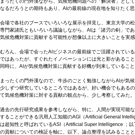
まったくの門外漢ながら、気候危機問題への「解決者」として
なるだろうとの期待もあり、AIの最前線の現在地を知りたく
会場で各社のブースでいろいろな展示を拝見し、東京大学の松
専門家諸氏ともいろいろ議論しながら、AIは「諸刃の剣」であ
気候危機対策に貢献する可能性が想像以上に大きいことを実感
むろん、会場で会ったAIビジネスの最前線でご活躍されている
ではあったが、すぐれたイノベーションには光と影があること
同時に、AIが気候危機対策に貢献する好機が到来しているこ
まったくの門外漢なので、牛歩のごとく勉強しながらAIが気
少しずつ研究しているところではあるが、好い機会でもあるの
て気候危機対策に対する貢献の観点から、少し考察してみた。
過去の先行研究成果を参考しながら、特に、人間が実現可能な
することができる汎用人工知能のAGI（Artificial General Inte
は超知性と呼ばれているASI（Artificial Super Intelligence
の貢献についての検証を軸に、以下、論点整理を試みることと