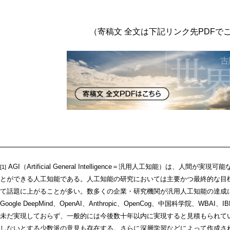
（寄稿文 全文は下記リンク先PDFで
AGI（Artificial General Intelligence＝汎用人工知能）は、
[1]
とができる人工知能である。人工知能の研究においては主要かつ最終的な目
て話題に上がることが多い。数多くの企業・研究機関が汎用人工知能の達成
Google DeepMind、OpenAI、Anthropic、OpenCog、中国科学院、WB
未だ実現しておらず、一般的には今後数十年以内に実現すると見積もられて
しないとする少数派の意見も存在する。さらに深層学習などによって作成された「