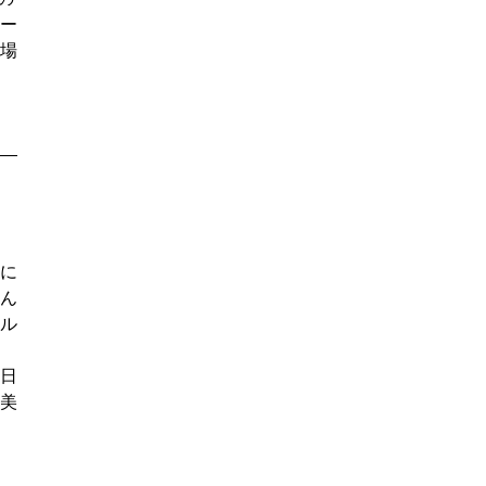
ー
場
に
ん
ル
日
美