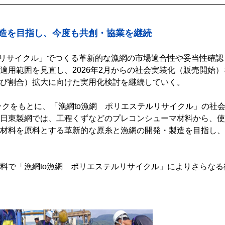
造を目指し、今度も共創・協業を継続
ルリサイクル」でつくる革新的な漁網の市場適合性や妥当性確認
適用範囲を見直し、2026年2月からの社会実装化（販売開始）
び割合）拡大に向けた実用化検討を継続していく。
ックをもとに、「漁網to漁網 ポリエステルリサイクル」の社
日東製網では、工程くずなどのプレコンシューマ材料から、使
材料を原料とする革新的な原糸と漁網の開発・製造を目指し、
料で「漁網to漁網 ポリエステルリサイクル」によりさらなる