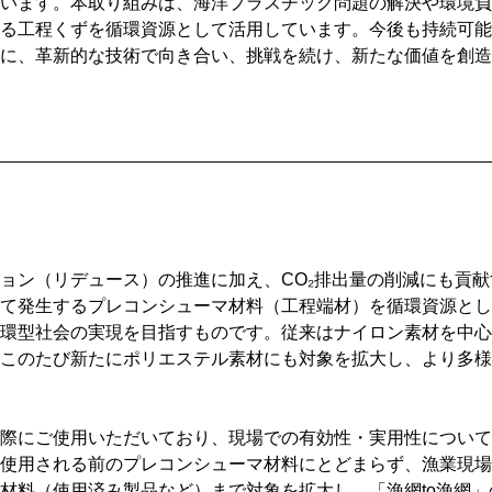
います。本取り組みは、海洋プラスチック問題の解決や環境負
る工程くずを循環資源として活用しています。今後も持続可能
に、革新的な技術で向き合い、挑戦を続け、新たな価値を創造
ョン（リデュース）の推進に加え、CO₂排出量の削減にも貢献
て発生するプレコンシューマ材料（工程端材）を循環資源とし
環型社会の実現を目指すものです。従来はナイロン素材を中心
このたび新たにポリエステル素材にも対象を拡大し、より多様
際にご使用いただいており、現場での有効性・実用性について
使用される前のプレコンシューマ材料にとどまらず、漁業現場
材料（使用済み製品など）まで対象を拡大し、「漁網to漁網」