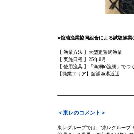
●舘浦漁業協同組合による試験操業
【 漁業方法 】大型定置網漁業
【 実施日程 】25年8月
【 使用漁具 】「漁網to漁網」で
【操業エリア】舘浦漁港近辺
＜東レのコメント＞
東レグループでは、“東レグループ