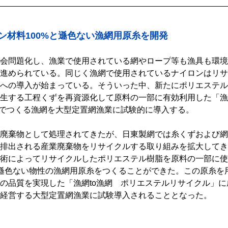
ン材料100%と遜色ない漁網用原糸を開発
会問題化し、漁業で使用されている網やロープ等も漁具も環境
進められている。同じく漁網で使用されているナイロンはリサ
への導入が始まっている。そういった中、新たにポリエステル
生する工程くずを再資源化して原料の一部に有効利用した「漁
」でつくる漁網を大型定置網漁業に試験的に導入する。
廃棄物として処理されてきたが、日東製網では糸くずおよび網
排出される産業廃棄物をリサイクルする取り組みを拡大してき
術によってリサイクルしたポリエステル樹脂を原料の一部に使
と遜色ない物性の漁網用原糸をつくることができた。この原糸を
の品質を実現した「漁網to漁網 ポリエステルリサイクル」に
経営する大型定置網漁業に試験導入されることとなった。