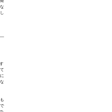
荷
な
し
す
て
に
な
も
で
の