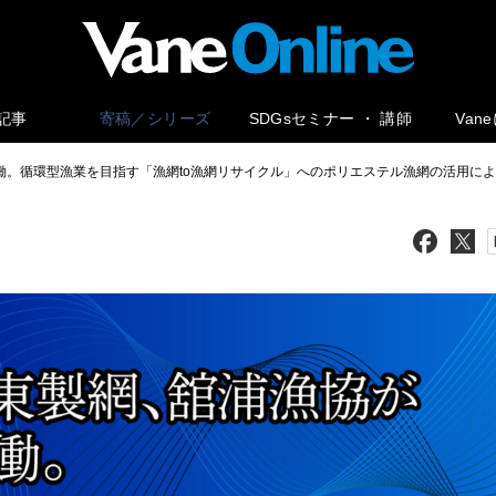
記事
寄稿／シリーズ
SDGsセミナー ・ 講師
Van
働。循環型漁業を目指す「漁網to漁網リサイクル」へのポリエステル漁網の活用に