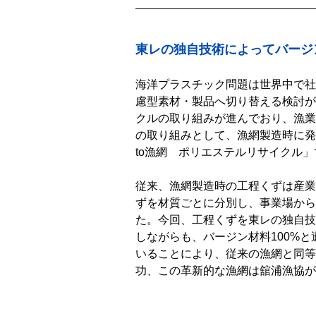
東レの独自技術によってバージ
海洋プラスチック問題は世界中で社
慮型素材・製品へ切り替える検討が
クルの取り組みが進んでおり、漁業
の取り組みとして、漁網製造時に発
to漁網 ポリエステルリサイクル
従来、漁網製造時の工程くずは産業
ずを材質ごとに分別し、事業場から
た。今回、工程くずを東レの独自技
しながらも、バージン材料100%
いることにより、従来の漁網と同等
功、この革新的な漁網は舘浦漁協が