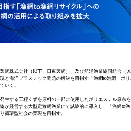
製網株式会社（以下、日東製網）、及び舘浦漁業協同組合（以
現と海洋プラスチック問題の解決を目指す「漁網to漁網 ポリ
ていく。
発生する工程くずを原料の一部に使用したポリエステル原糸を
協が経営する大型定置網漁業にて試験的に導入し、「漁網to漁
り循環型社会の実現を目指す。