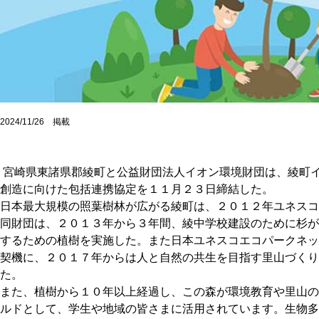
2024/11/26 掲載
宮崎県東諸県郡綾町と公益財団法人イオン環境財団は、綾町
創造に向けた包括連携協定を１１月２３日締結した。
日本最大規模の照葉樹林が広がる綾町は、２０１２年ユネスコ
同財団は、２０１３年から３年間、綾中学校建設のために杉が
するための植樹を実施した。また日本ユネスコエコパークネッ
契機に、２０１７年からは人と自然の共生を目指す里山づくり
た。
また、植樹から１０年以上経過し、この森が環境教育や里山の
ルドとして、学生や地域の皆さまに活用されています。生物多