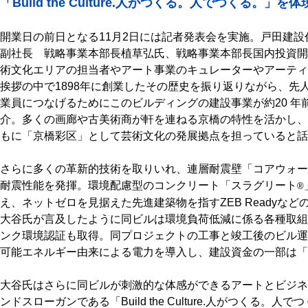
「Build the Culture.人がつくる。人でつくる。」
開業日の前日となる11月2日には記者発表会を実施。戸田建
副社長 戦略事業本部長植草弘氏、戦略事業本部長国内投資開
術文化エリアの担当者やアート事業のキュレーターやアーティ
挨拶の中で1898年に創業したその歴史を振り返りながら、先
業員につなげるためにこのビルディングの建設事業が約20 年
介。多くの画廊や古美術商が軒を連ねる京橋の特性を活かし、
もに「京橋彩区」として芸術文化の発展拠点を担っていると話
さらに多くの革新的技術を取りいれ、連層耐震壁「コアウォー
耐震性能を発揮。環境配慮型のコンクリート「スラグリート
®
え、ネットゼロを見据えた先進建築物を指すZEB Readyな
大谷氏が言及したように同ビルは環境負荷低減に係る各種取組により
ンク環境認証も取得。同プロジェクトの工事と竣工後のビル運用
可能エネルギー由来による電力を導入し、建設資金の一部は「
大谷氏はさらに同ビルが刺激的な体感ができるアートとビジネ
ンドスローガンである「Build the Culture.人がつくる