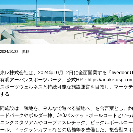
2024/10/22 掲載
東レ株式会社は、2024年10月12日に全面開業する「livedoor U
有明アーバンスポーツパーク、公式HP：https://ariake-us
スポーツウェルネスと持続可能な施設運営を目指し、マーケテ
する。
同施設は「跡地を、みんなで遊べる聖地へ」を合言葉とし、約3
ードパークやボルダー棟、3×3バスケットボールコートとい
ニングスタジアムやロープアスレチック、ピックルボールコー
ール、ドッグランカフェなどの店舗等を整備した、複合型スポ