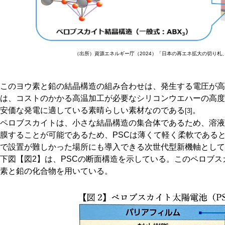
（出所）資源エネルギー庁（2024）「日本の再エネ拡大の切り札
このヨウ素と鉛の結晶構造の組み合わせは、発生する電圧が高
は、コストのかかる高温加工が必要なシリコンウエハーの高度
安価な発電に適している素晴らしい素材なのである
。
[3]
ペロブスカイトは、小さな結晶構造の集合体であるため、溶液
膜することが可能であるため、PSCは薄くて軽く柔軟である
で設置が難しかった場所にも導入できる次世代型新機軸として
下図【図2】は、PSCの断面構造を示している。このペロブ
素と鉛の化合物を用いている。