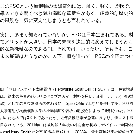
このPSCという新機軸の太陽電池には、薄く、軽く、柔軟で
導入できる驚くべき魅力満載な革新性がある。多義的な歴史的
の風景を一気に変えてしまうとも言われている。
実は、あまり知られていないが、PSCは日本生まれである。
てメリットが大きい。日本の未来を決定的に変えてしまうとも
的な新機軸なのである
。それでは、いったい、そもそも、こ
[1]
未来展望はどうなのか。以下、順を追って、PSCの全容につ
「ペロブスカイト太陽電池（Perovskite Solar Cell；PSC）」は
[1]
は、従来の色素の代わりにペロブスカイト材料を用い、正孔（ホール）輸送材料（Hole T
称）としてのヨウ素溶液の代わりに、Spiro-OMeTADなどを使用する。2
太陽電池が桐蔭横浜大学の小島陽広や宮坂力教授らによって発明された。2009年の
用いたものでは3.9 %であったが、近年変換効率が急速に高まり、低コス
目されている。2011年には成均館大学校の朴南圭が初めてデバイスの全固体
のen:Henry Snaithが効率10 %を達成した。2023年、電力変換効率の記