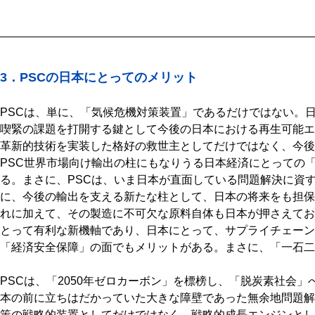
3．PSCの日本にとってのメリット
PSCは、単に、「気候危機対策装置」であるだけではない。
喫緊の課題を打開する鍵として今後の日本における再生可能エ
革新的技術を実装した格好の救世主としてだけではなく、今後
PSC世界市場向け輸出の柱にもなりうる日本経済にとっての
る。まさに、PSCは、いま日本が直面している問題解決に資
に、今後の輸出を支える新たな柱として、日本の将来をも担保
れに加えて、その製造に不可欠な原料自体も日本が押さえてお
とって有利な新機軸であり、日本にとって、サプライチェーン
「経済安全保障」の面でもメリットがある。まさに、「一石二
PSCは、「2050年ゼロカーボン」を標榜し、「脱炭素社会
本の前に立ちはだかっていた大きな障壁であった無余地問題解
策の戦略的装置としてだけではなく、戦略的成長エンジンとし