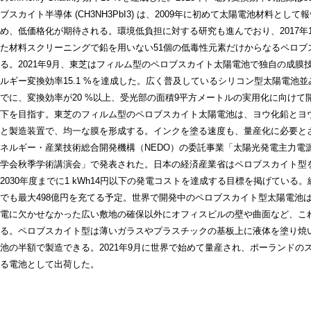
ブスカイト半導体 (CH3NH3PbI3) は、2009年に初めて太陽電池材料
め、低価格化が期待される。環境低負担に対する研究も進んでおり、2017年
た材料スクリーニングで鉛を用いない51個の低毒性元素だけからなるペロブ
る。2021年9月、東芝はフィルム型のペロブスカイト太陽電池で独自の成
ルギー変換効率15.1 %を達成した。広く普及しているシリコン型太陽電池並
でに、変換効率が20 %以上、受光部の面積9平方メートルの実用化に向けて開
下を目指す。東芝のフィルム型のペロブスカイト太陽電池は、ヨウ化鉛とヨ
と製造装置で、均一な膜を形成する。インクを塗る速度も、量産化に必要とさ
ネルギー・産業技術総合開発機構（NEDO）の委託事業「太陽光発電主力電
学会秋季学術講演会」で発表された。日本の経済産業省はペロブスカイト型
2030年度までに1 kWh14円以下の発電コストを達成する目標を掲げてい
でも最大498億円を充てる予定。世界で開発中のペロブスカイト型太陽電池
電に欠かせなかった広い敷地の確保以外にオフィスビルの壁や曲面など、こ
る。ペロブスカイト型は薄いガラスやプラスチックの基板上に液体を塗り焼
池の半額で製造できる。2021年9月に世界で始めて量産され、ポーランド
る電池として出荷した。