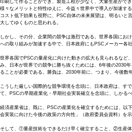
印刷して作ることができ、製造工程が少なく、大量生産ができ
様々なメリットと特性ゆえに、今益々世界中で導入が加速する
コスト低下効果も視野に、PSC自体の未来展望は、明るいと言
大してゆくものと思われる。
しかし、その分、企業間の競争は激烈である。世界各国におけ
への取り組みが加速する中で、日本政府にもPSCメーカー各
世界各国でPSCの量産化に向けた動きの拡大も見られるなど
み、日本が世界での競争に勝ち抜くためには、6年後の2030
ることが必要である。勝負は、2030年前に、つまり、今後数
こうした厳しい国際的な競争環境を念頭に、日本政府は、すで
て、PSCの早期産業化・早期社会実装確立を念頭に、しかる
経済産業省は、既に、PSCの産業化を確立するためには、以
会実装に向けた今後の政策の方向性」（政府委員会資料）を示
そして、①量産技術をできるだけ早く確立すること、②生産体