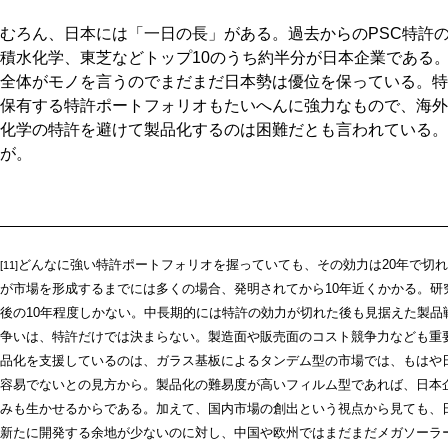
むろん、日本には「一日の長」がある。過去からのPSC特許
積水化学、東芝などトップ10のうち約半分が日本企業である
全体がモノを言うのでまだまだ日本勢は優位を保っている。特
保有する特許ポートフォリオもたいへんに強力なもので、海外
化学の特許を避けて製品化するのは困難だとも言われている。
が。
どんなに強い特許ポートフォリオを握っていても、その効力は20年で切れ
[11]
が市場を形成するまでには多くの場合、発明されてから10年近くかかる。研
後の10年程度しかない。中長期的には特許の効力が切れた後も見据えた製品
争いは、特許だけでは決まらない。製造面や販売面のコスト競争力なども重要
品化を支援しているのは、ガラス基板によるタンデム型の市場では、もはや
容易でないとの見方から。製品化の難易度が高いフィルム型であれば、日本
みも生かせるからである。加えて、国内市場の創出という視点から見ても、
新たに開発する余地が少ないのに対し、中国や欧州ではまだまだメガソーラ