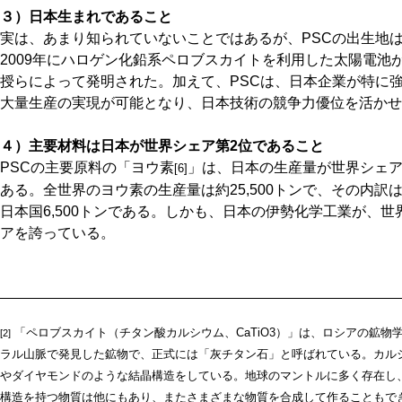
３）日本生まれであること
実は、あまり知られていないことではあるが、PSCの出生地
2009年にハロゲン化鉛系ペロブスカイトを利用した太陽電池
授らによって発明された。加えて、PSCは、日本企業が特に
大量生産の実現が可能となり、日本技術の競争力優位を活かせ
４）主要材料は日本が世界シェア第2位であること
PSCの主要原料の「ヨウ素
」は、日本の生産量が世界シェア
[6]
ある。全世界のヨウ素の生産量は約25,500トンで、その内訳は
日本国6,500トンである。しかも、日本の伊勢化学工業が、世
アを誇っている。
「ペロブスカイト（チタン酸カルシウム、CaTiO3）」は、ロシアの鉱物学
[2]
ラル山脈で発見した鉱物で、正式には「灰チタン石」と呼ばれている。カル
やダイヤモンドのような結晶構造をしている。地球のマントルに多く存在し
構造を持つ物質は他にもあり、またさまざまな物質を合成して作ることもで