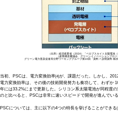
（出所）経済産業省（2024）「ペロブスカイト太陽電池（
（産業構造審議会、グリーンイノベーションプロジ
グリーン電力普及促進等分野ワーキンググループ第10回「資料 7 説明資料 積水化
当初、PSCは、電力変換効率
が、課題だった。しかし、2012
[4]
電力変換効率は、その後の技術開発努力も奏功して、わずか 10 
年には33.2%にまで更新した。シリコン系太陽電池が同程度の
のと比べると、PSCは非常に速いスピードで開発が進んでい
PSCについては、主に以下の4つの特長を挙げることができる
[