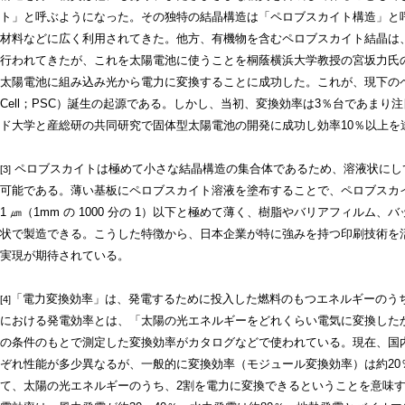
ト」と呼ぶようになった。その独特の結晶構造は「ペロブスカイト構造」と
材料などに広く利用されてきた。他方、有機物を含むペロブスカイト結晶は
行われてきたが、これを太陽電池に使うことを桐蔭横浜大学教授の宮坂力氏
太陽電池に組み込み光から電力に変換することに成功した。これが、現下のペロブスカイ
Cell；PSC）誕生の起源である。しかし、当初、変換効率は3％台であま
ド大学と産総研の共同研究で固体型太陽電池の開発に成功し効率10％以上を
ペロブスカイトは極めて小さな結晶構造の集合体であるため、溶液状にし
[3]
可能である。薄い基板にペロブスカイト溶液を塗布することで、ペロブスカ
1 ㎛（1mm の 1000 分の 1）以下と極めて薄く、樹脂やバリアフィル
状で製造できる。こうした特徴から、日本企業が特に強みを持つ印刷技術を
実現が期待されている。
「電力変換効率」は、発電するために投入した燃料のもつエネルギーのう
[4]
における発電効率とは、「太陽の光エネルギーをどれくらい電気に変換した
の条件のもとで測定した変換効率がカタログなどで使われている。現在、国
ぞれ性能が多少異なるが、一般的に変換効率（モジュール変換効率）は約20
て、太陽の光エネルギーのうち、2割を電力に変換できるということを意味