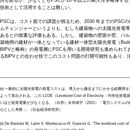
もあるが、少なくともPSCが 20 年以上の耐久性を確保す
[9]
技術として活用することは難しい。
PSCは、コスト面での課題が残るため、2030 年までのPS
ムチェンジャーというよりも、むしろ建築物への太陽光発電導
あるとの慎重な評価もある。しかし、建築物の壁面や窓、バル
築物用の建材が一体となっている建材一体型太陽光発電（Building Integ
BIPVと略称）の発電層にPSCを用いる開発研究も進められてお
るBIPVとの合わせ技でこのコスト問題の打開可能性もあり、
一般的に太陽光発電の発電コストは、導入から撤去までにかかる総費用を
[8]
よって算出される。この LCOE（Levelized Cost of Electricity
いほど総発電量が少なくなる。（出所）永井雄宇（2021）「電力システムの経
心とした考察 -」（社会経済研究所）
De Bastiani M, Larini V, Montecucco R, Grancini G. “The levelized cost of e
[9]