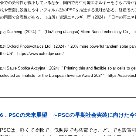
会での受容性が低下しているなか、国内で再生可能エネルギーをさらに増や
根や壁面に設置しやすいフィルム型のPSCを推進する意味がある。経産省の
の両面で合理性がある。（出所）資源エネルギー庁（2024）「日本の再エ
Dazheng（2024）“” （DaZheng (Jiangsu) Micro Nano Technology Co., Ltd
[12]
Oxford Photovoltaics Ltd （2024）” 20% more powerful tandem solar panels
[13]
the US” https://www.oxfordpv.com/
Saule Spółka Akcyjna（2024）” Printing thin and flexible solar cells to ge
[14]
selected as finalists for the European Inventor Award 2024” https://saulete
6．PSCの未来展望 ～PSCの早期社会実装に向けた
PSCは、軽くて柔軟で、低照度でも発電でき、どこでも設置