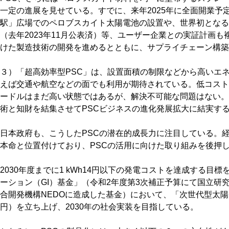
一定の進展を見せている。すでに、来年2025年に全面開業予
駅」広場でのペロブスカイト太陽電池の設置や、世界初となる
（去年2023年11月公表済）等、ユーザー企業との実証計画
けた製造技術の開発を進めるとともに、サプライチェーン構築
３）「超高効率型PSC」は、設置面積の制限などから高いエ
えば交通や航空などの面でも利用が期待されている。低コスト
ードルはまだ高い状態ではあるが、解決不可能な問題はない。
術と知財を結集させてPSCビジネスの進化発展拡大に結実す
日本政府も、こうしたPSCの潜在的成長力に注目している。経
本命と位置付けており、PSCの活用に向けた取り組みを後押
2030年度までに1 kWh14円以下の発電コストを達成する目
ーション（GI）基金」（令和2年度第3次補正予算にて国立研
合開発機構NEDOに造成した基金）において、「次世代型太陽
円）を立ち上げ、2030年の社会実装を目指している。