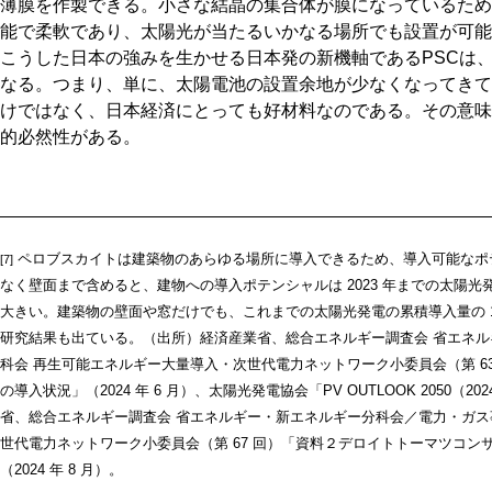
薄膜を作製できる。小さな結晶の集合体が膜になっているため
能で柔軟であり、太陽光が当たるいかなる場所でも設置が可能
こうした日本の強みを生かせる日本発の新機軸であるPSCは
なる。つまり、単に、太陽電池の設置余地が少なくなってきて
けではなく、日本経済にとっても好材料なのである。その意味
的必然性がある。
ペロブスカイトは建築物のあらゆる場所に導入できるため、導入可能なポ
[7]
なく壁面まで含めると、建物への導入ポテンシャルは 2023 年までの太陽光発
大きい。建築物の壁面や窓だけでも、これまでの太陽光発電の累積導入量の 
研究結果も出ている。（出所）経済産業省、総合エネルギー調査会 省エネ
科会 再生可能エネルギー大量導入・次世代電力ネットワーク小委員会（第 6
の導入状況」（2024 年 6 月）、太陽光発電協会「PV OUTLOOK 2050（2024
省、総合エネルギー調査会 省エネルギー・新エネルギー分科会／電力・ガス
世代電力ネットワーク小委員会（第 67 回）「資料２デロイトトーマツコン
（2024 年 8 月）。