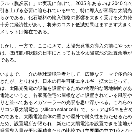
ラル（脱炭素）」の実現に向けて、2035 年あるいは 2040
引き上げる必要に迫られている中で、特に導入が容易な太陽光
らかである。化石燃料の輸入価格の影響を大きく受ける火力発
十分に経済性があり、将来のコスト低減効果はますます大きく
メリットは健在である。
しかし、一方で、ここにきて、太陽光発電の導入の前にやっか
は、ほぼ飽和状態の日本にとってもはや太陽電池の設置余地が
である。
いままで、一介の地球環境学者として、広範なテーマで多角的
きたが、とりわけ、日本の再生可能エネルギー拡大にとって、
は、太陽光発電の設備を設置するための物理的な適地制約があ
電池というと、各家庭住宅の屋根などに設置されている風景や
りと並べてあるメガソーラーの光景を思い浮かべる。これらの
リコン系太陽電池（silicon solar cell）で、シェアは9
のである。太陽電池自体の重さや屋外で耐久性を持たせるため
ため、設置場所が限られ、新たに太陽電池を設置できる適地が
発電導入量が平地面積当たりの比較では主要国の中で1位とな