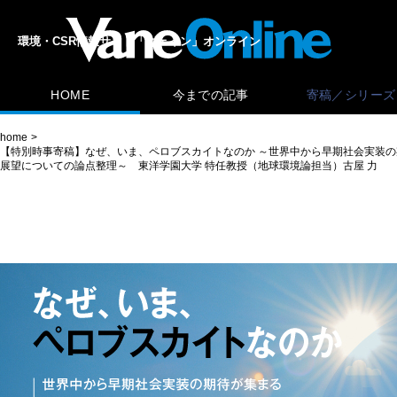
環境・CSR情報サイト「ヴェイン」オンライン
HOME
今までの記事
寄稿／シリーズ
home
【特別時事寄稿】なぜ、いま、ペロブスカイトなのか ～世界中から早期社会実装
展望についての論点整理～ 東洋学園大学 特任教授（地球環境論担当）古屋 力