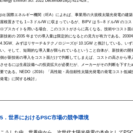
Energy Environ Sci. 2022 December16(2):421-429.。
国際エネルギー機関（IEA）によれば、事業用の大規模太陽光発電の建築費
[10]
屋根置きでも 1～3 ドル/W に収まっているが、BIPV は 5～8 ドル/W の
ロブスカイトを用いる場合、このコストがさらに高くなる。技術やコスト面の
新技術の 2035 年までの導入量は限定的になるとの見方が有力である。203
4.3GW、みずほリサーチ＆テクノロジーズが 10.1GW と推計している。
い。そして、短期的な導入量が限られているということ自体が、新技術の開
側が新技術の導入をコスト面だけで判断してしまえば、コストの高さから導
させるには生産設備への投資拡大が必要だが、メーカーがその判断を下すた
要である。NEDO（2016）「高性能・高信頼性太陽光発電の発電コスト低減
発電）に関する検討」
5．世界におけるPSC市場の競争環境
こうした中、世界中から、次世代太陽光発電の本命としてPS