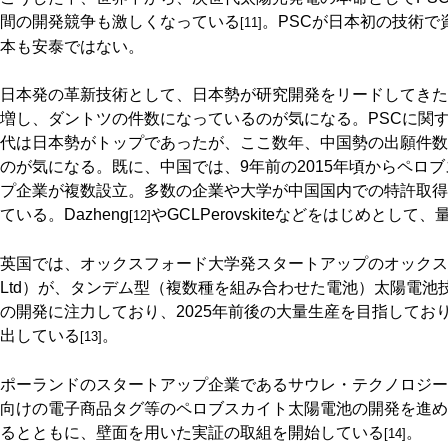
間の開発競争も激しくなっている
。PSCが日本初の技術
[11]
本も安泰ではない。
日本発の革新技術として、日本勢が研究開発をリードしてきた
増し、ダントツの件数になっているのが気になる。PSCに関す
代は日本勢がトップであったが、ここ数年、中国勢の出願件数
のが気になる。既に、中国では、9年前の2015年頃からペロ
プ企業が複数設立。多数の企業や大学が中国国内での特許取得
ている。Dazheng
やGCLPerovskiteなどをはじめとし
[12]
英国では、オックスフォード大学発スタートアップのオックスフォードPV（
Ltd）が、タンデム型（複数種を組み合わせた電池）太陽電池
の開発に注力しており、2025年前後の大量生産を目指してお
出している
。
[13]
ポーランドのスタートアップ企業であるサウレ・テクノロジーズ（Saul
向けの電子商品タグ等のペロブスカイト太陽電池の開発を進めて
るとともに、壁面を用いた実証の取組を開始している
。
[14]