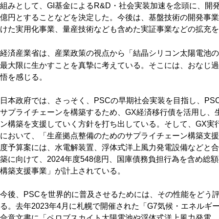
組みとして、GI基金によるR&D・社会実装加速を念頭に、開発
億円とすることなどを決定した。今後は、基盤技術の開発事業
けた実用化事業、量産技術なども含めた実証事業などの拡充を
経済産業省は、産業政策の視点から「結晶シリコン太陽電池の
最大限に生かすことを真摯に考えている。そこには、おなじ過
悟を感じる。
日本政府では、さっそく、PSCの早期社会実装を目指し、PS
サプライチェーンを構築するため、GX経済移行債を活用し、
ン構築を支援していく方針を打ち出している。そして、GX実
において、「生産拠点整備のためのサプライチェーン構築支援」
度予算案には、水電解装置、浮体式洋上風力発電設備などと合
築に向けて、2024年度548億円、国庫債務負担行為を含め総額
構築支援事業」が計上されている。
今後、PSCを世界的に普及させるためには、その性能をどう
る。去年2023年4月に札幌で開催された「G7気候・エネルギ
合意文書に「ペロブスカイト太陽電池や浮体式洋上風力発電、