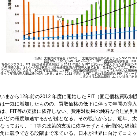
（出所）太陽光発電協会（2024）「太陽光発電産業の新ビジョン“PV OUTLOOK
(注) GW：100 万 kW（AC ベース）。FIT：固定価格買取制度、
青色のグラフは、FIT（固定価格買取制度）と2022 年度から FIT に代わって購入された新制度
の年間導入量、オレンジ色は事業用太陽光発電設備の年間導入量である。黄緑色のグラフは、FITや
ラフから明らかな通り、2012 年度に開始した FIT（固定価格買取制度）によってわが国の太陽
伴って年間の導入量は減少傾向にある。また、2022 年度から FIT に代わる新制度の FIP（フ
に拡大する効果は期待しにくい状況であ
いまから12年前の2012 年度に開始した FIT（固定価格買
は一気に増加したものの、買取価格の低下に伴って年間の導入
は、FIT等の支援に依存しない、費用対効果の純粋な合理的
がどの程度加速するかが鍵となる。その観点からは、近年、太
なっており、FIT等の政策的支援に依存せずとも合理的な経
角に競争できる段階まで来ている。日本が世界に向けてコミット