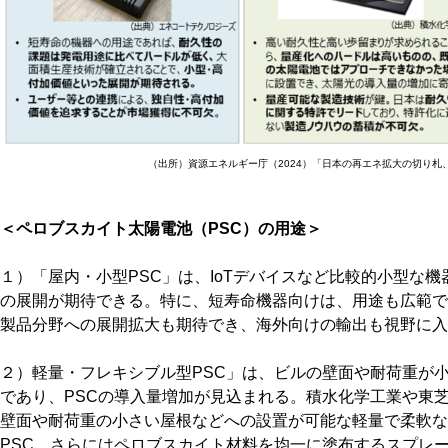
（出所）資源エネルギー庁（2024）「日本の再エネ拡大の切り札
＜ペロブスカイト太陽電池（PSC）の用途＞
１）「屋内・小型PSC」は、IoTデバイスなど比較的小型な
の展開が期待できる。特に、短寿命機器向けは、用途も広範で
製品分野への展開拡大も期待でき、海外向けの輸出も視野に入
２）軽量・フレキシブル型PSC」は、ビルの壁面や耐荷重が
であり、PSCの導入量増加が見込まれる。積水化学工業や東
壁面や耐荷重の小さい屋根などへの設置が可能な軽量で柔軟な
PSC、さらにはペロブスカイト材料を均一に塗布するスプレ