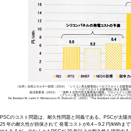
（出所）自然エネルギー財団（2024）「シリコン系太陽電池とペロブスカイト太陽電池の発
（『ペロブスカイト太陽電池に高まる期待
経済産業省（2023）「『資料 4 次世代型太陽電池の開発』プロジェクトに
（グリーン電力の普及促進等分野ワーキンググループ202
De Bastiani M, Larini V, Montecucco R, Grancini G.（2022） “The levelized cost of electri
PSCのコスト問題は、耐久性問題と同義である。PSCが太陽
25 年の耐久性が担保されて 発電コストが6.4～9.2 円/kW