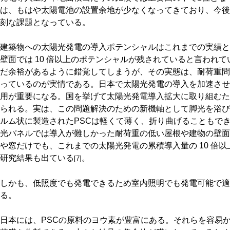
は、もはや太陽電池の設置余地が少なくなってきており、今後
刻な課題となっている。
建築物への太陽光発電の導入ポテンシャルはこれまでの実績と比
壁面では 10 倍以上のポテンシャルが残されていると言われ
だ余裕があるように錯覚してしまうが、その実態は、耐荷重問
っているのが実情である。日本で太陽光発電の導入を加速させ
用が重要になる。国を挙げて太陽光発電導入拡大に取り組むた
られる。実は、この問題解決のための新機軸として脚光を浴び
ルム状に製造されたPSCは軽くて薄く、折り曲げることもで
光パネルでは導入が難しかった耐荷重の低い屋根や建物の壁面
や窓だけでも、これまでの太陽光発電の累積導入量の 10 倍
研究結果も出ている
。
[7]
しかも、低照度でも発電できるため室内照明でも発電可能で適
る。
日本には、PSCの原料のヨウ素が豊富にある。それらを容易