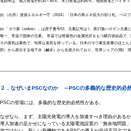
電効率は、風力発電が約30～40％、水力発電は約80％、地熱発電とバイオマ
（出所）資源エネルギー庁（2024）「日本の再エネ拡大の切り札、ペロ
[5]
「ヨウ素（iodine）」は原子番号53、元素記号は I。第17族ハロゲン
[6]
唯一、常温で固体の元素。 常温では暗紫色の金属光沢をもつ鱗片状結晶で
その蒸気は紫色で、特異な臭気を持っている。日本のヨウ素生産量のほとん
田）から産出する地下水（鹹水）から生産されており、世界シェアの3割、埋
２．なぜいまPSCなのか ～PSCの多義的な歴史的必
PSCの登場には、多義的な歴史的必然性がある。
なぜなら、まず、太陽光発電の導入を加速すべき理由があるか
導入加速の足かせになっている太陽電池設置の「無余地問題」
池ではない、新しい新機軸であるPSCの導入が必須不可欠で