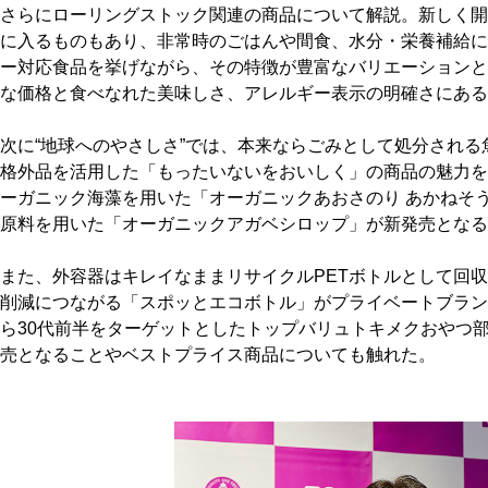
さらにローリングストック関連の商品について解説。新しく開
に入るものもあり、非常時のごはんや間食、水分・栄養補給に
ー対応食品を挙げながら、その特徴が豊富なバリエーションと
な価格と食べなれた美味しさ、アレルギー表示の明確さにある
次に“地球へのやさしさ”では、本来ならごみとして処分され
格外品を活用した「もったいないをおいしく」の商品の魅力を
ーガニック海藻を用いた「オーガニックあおさのり あかねそ
原料を用いた「オーガニックアガベシロップ」が新発売と
また、外容器はキレイなままリサイクルPETボトルとして回
削減につながる「スポッとエコボトル」がプライベートブラン
ら30代前半をターゲットとしたトップバリュトキメクおやつ
売となることやベストプライス商品についても触れた。