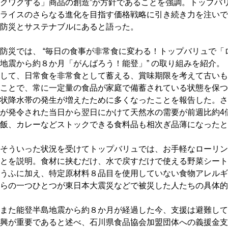
クワクする」商品の創造”が方針であることを強調。トップバ
ライスのさらなる進化を目指す価格戦略に引き続き力を注いで
防災とサステナブルにあると語った。
防災では、 “毎日の食事が非常食に変わる！トップバリュで「
地震から約８か月「がんばろう！能登」” の取り組みを紹介
して、日常食を非常食として蓄える、賞味期限を考えて古いも
ことで、常に一定量の食品が家庭で備蓄されている状態を保つ
状降水帯の発生が増えたために多くなったことを報告した。さ
が発令された当日から翌日にかけて天然水の需要が前週比約4
飯、カレーなどストックできる食料品も相次ぎ品薄になったと
そういった状況を受けてトップバリュでは、お手軽なローリン
とを説明。食材に挟むだけ、水で戻すだけで使える野菜シート
うふに加え、特定原材料８品目を使用していない食物アレルギ
らの一つひとつが東日本大震災などで被災した人たちの具体的
また能登半島地震から約８か月が経過した今、支援は避難して
興が重要であると述べ、石川県食品協会加盟団体への義援金支