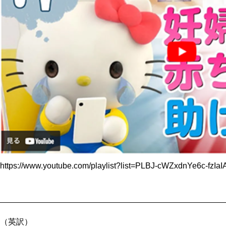
https://www.youtube.com/playlist?list=PLBJ-cWZxdnYe6c-fzI
（英訳）