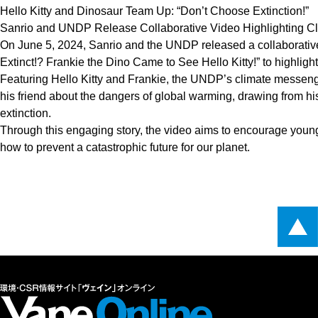
Hello Kitty and Dinosaur Team Up: “Don’t Choose Extinction!”
Sanrio and UNDP Release Collaborative Video Highlighting Cl
On June 5, 2024, Sanrio and the UNDP released a collaborative
Extinct!? Frankie the Dino Came to See Hello Kitty!” to highligh
Featuring Hello Kitty and Frankie, the UNDP’s climate messeng
his friend about the dangers of global warming, drawing from hi
extinction.
Through this engaging story, the video aims to encourage young
how to prevent a catastrophic future for our planet.