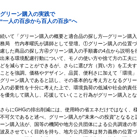
グリーン購入の実践で
“一人の百歩から百人の百歩”へ
続いて「グリーン購入の概要と適合品の探し方―グリーン購入
務局 竹内孝曜氏が講師として登壇。①グリーン購入の位置づ
慮した商品の探し方④グリーン購入の手順書の4点から説明を
出来る環境配慮行動について、モノの使い方や捨て方の工夫に
どを減らすことができるが、さらに選び方（買い方）を工夫す
ことを強調。価格やデザイン、品質、便利さに加えて「環境」
グリーン購入であると話し、その基本的な考え方となるグリー
入の必要性を十分に考えた上で、環境負荷の低減や社会的責任
を優先して購入し、応援していくこと行為がグリーン購入とな
さらにGHGの排出削減には、使用時の省エネだけではなく、
不可欠であると述べ、グリーン購入が“未来への投資”となると
ーン購入法が、国等の機関や地方公共団体による公共調達の市
波及させていく目的を持ち、地方公共団体は努力義務の位置づ