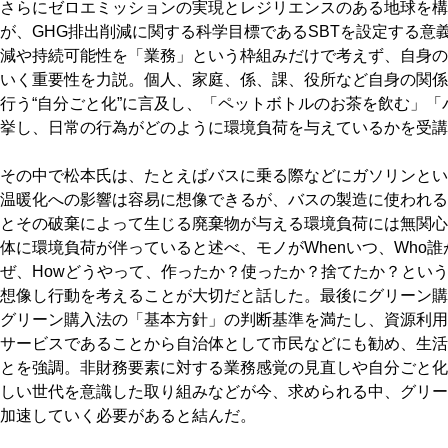
さらにゼロエミッションの実現とレジリエンスのある地球を構
が、GHG排出削減に関する科学目標であるSBTを設定する意
減や持続可能性を「業務」という枠組みだけで考えず、自身の
いく重要性を力説。個人、家庭、係、課、役所など自身の関係
行う“自分ごと化”に言及し、「ペットボトルのお茶を飲む」
挙し、日常の行為がどのように環境負荷を与えているかを受講
その中で松本氏は、たとえばバスに乗る際などにガソリンとい
温暖化への影響は容易に想像できるが、バスの製造に使われる
とその破棄によって生じる廃棄物が与える環境負荷には無関心
体に環境負荷が伴っていると述べ、モノがWhenいつ、Who誰が、
ぜ、Howどうやって、作ったか？使ったか？捨てたか？という
想像し行動を考えることが大切だと話した。最後にグリーン購
グリーン購入法の「基本方針」の判断基準を満たし、資源利用
サービスであることから自治体として市民などにも勧め、生活
とを強調。非財務要素に対する業務感覚の見直しや自分ごと化
しい世代を意識した取り組みなどが今、求められる中、グリー
加速していく必要があると結んだ。