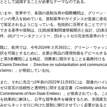
ととして認識することが必要なテーマなのである。
いまや、世界中で、各国の規制当局や国際機関は、グリーン・
インの導入を始めている。規制基準やガイダンスが急速に進化
で策定されるようになっている。包括的に活用することでグリ
できる基準や規制は、(1)気候変動関連情報開示と会計、(2)表
件、(4)グリーンタクソノミー、(5)ネットゼロ完全性基準の
既に、欧州では、今年2024年３月26日に、グリーン・ウォ
択を可能とするために、企業が商品の環境性能をアピールする
と第3者機関による検証、消費者に開示することを義務付ける「
Claims Directive ： Directive on substantiation and communicati
claims）」が発効している
。
[5]
また、それに先立つ2年前の2022年11月8日には、国連のハ
ゼロ宣言の信頼性と透明性に関する提言書（Credibility and Accountabi
Commitments of Non-State Entities）」が発表さ
を効果的に解決し、公平な競争条件を確保するため、非国家主
みからネットゼロに向けた規制に移行させていく必要があると