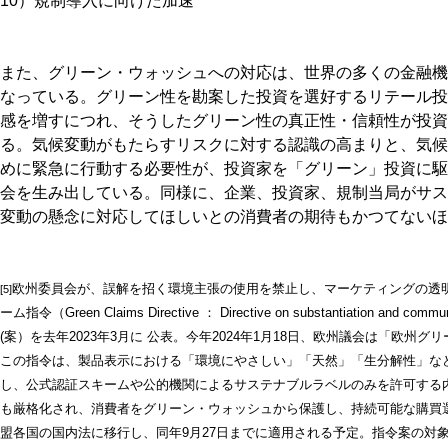
10）規制導入に向けた加速
また、グリーン・ウォッシュへの対応は、世界の多くの金融機
なっている。グリーン性を勘案した投資を選好するリテール投
感を増すにつれ、そうしたグリーン性の真正性・信頼性が投資
る。気候変動がもたらすリスクに対する認識の高まりと、気候
めに緊急に行動する必要性が、投資家を「グリーン」投資に駆
会を生み出している。同様に、企業、投資家、規制当局がサス
変動の懸念に対応してほしいとの消費者の期待もかつてないほ
欧州委員会が、誤解を招く環境主張の使用を禁止し、マーケティングの透
[5]
ーム指令（Green Claims Directive ： Directive on substantiation and communic
(案）を去年2023年3月に 公表。今年2024年1月18日、欧州議会は「欧
この指令は、製品表示における「環境にやさしい」「天然」「生分解性」な
し、公式認証スキームや公的機関によるサステナブルラベルのみを許可する
も厳格化され、消費者をグリーン・ウォッシュから保護し、持続可能な購買選択
盟各国の国内法に移行し、同年9月27日までに適用される予定。指令案の対