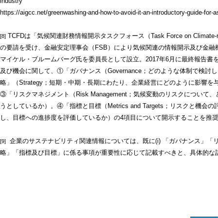
industry”
https://aigcc.net/greenwashing-and-how-to-avoid-it-an-introductory-guide-for-a
TCFDは「気候関連財務情報開示タスクフォース（Task Force on Climate-relate
[8]
の要請を受け、金融安定理事会（FSB）により気候関連の情報開示及び金融
マイケル・ブルームバーグ氏を委員長として設立。2017年6月に最終報告
及び機会に関して、①「ガバナンス（Governance；どのような体制で検
略」（Strategy；短期・中期・長期にわたり、企業経営にどのように影響
③「リスクマネジメント（Risk Management；気候変動のリスクにつ
うとしているか）。④「指標と目標（Metrics and Targets；リスク
し、目標への進捗度を評価しているか）の4項目について開示することを推
企業のサステナビリティ関連情報については、既に(i) 「ガバナンス」「リス
[9]
略」「指標及び目標」に係る事項が重要性に応じて記載すべきと、具体的な