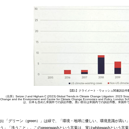
【図1】クライメート・ウォッシュ関連訴訟件
（出所）Setzer J and Higham C (2023) Global Trends in Climate Change Litigation: 2023 Snap
Change and the Environment and Centre for Climate Change Economics and Policy, Londo
は、日本も含めた米国外での訴訟件数。黒い部分は米国内での訴訟件数。米国外
「グリーン（green）」は緑で、「環境・地球に優しい、環境意識が高い
[1]
う」「洗うこと」。このgreenwashという言葉は、実はwhitewashという言