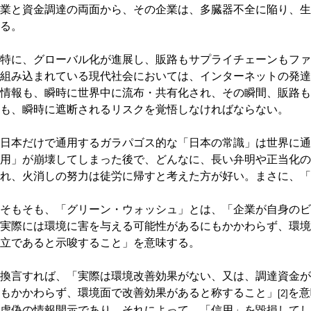
業と資金調達の両面から、その企業は、多臓器不全に陥り、生
る。
特に、グローバル化が進展し、販路もサプライチェーンもファ
組み込まれている現代社会においては、インターネットの発達
情報も、瞬時に世界中に流布・共有化され、その瞬間、販路も
も、瞬時に遮断されるリスクを覚悟しなければならない。
日本だけで通用するガラパゴス的な「日本の常識」は世界に通
用」が崩壊してしまった後で、どんなに、長い弁明や正当化の
れ、火消しの努力は徒労に帰すと考えた方が好い。まさに、「
そもそも、「グリーン・ウォッシュ」とは、「企業が自身のビ
実際には環境に害を与える可能性があるにもかかわらず、環境
立であると示唆すること」を意味する。
換言すれば、「実際は環境改善効果がない、又は、調達資金が
もかかわらず、環境面で改善効果があると称すること」
を意
[2]
虚偽の情報開示であり、それによって、「信用」を毀損してし