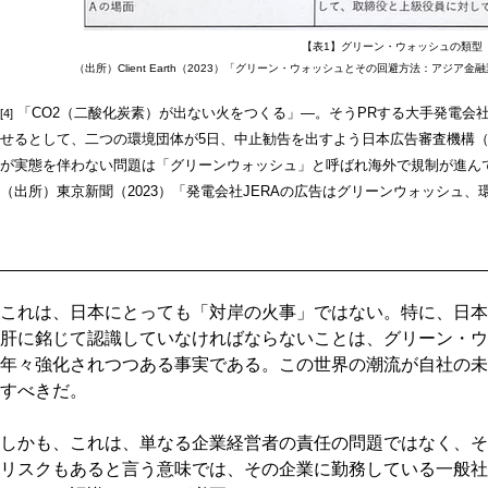
【表1】グリーン・ウォッシュの類型
（出所）Client Earth（2023）「グリーン・ウォッシュとその回避方法：アジア
「CO2（二酸化炭素）が出ない火をつくる」―。そうPRする大手発電会社
[4]
せるとして、二つの環境団体が5日、中止勧告を出すよう日本広告審査機構（
が実態を伴わない問題は「グリーンウォッシュ」と呼ばれ海外で規制が進ん
（出所）東京新聞（2023）「発電会社JERAの広告はグリーンウォッシュ、環境
これは、日本にとっても「対岸の火事」ではない。特に、日本
肝に銘じて認識していなければならないことは、グリーン・ウ
年々強化されつつある事実である。この世界の潮流が自社の未
すべきだ。
しかも、これは、単なる企業経営者の責任の問題ではなく、そ
リスクもあると言う意味では、その企業に勤務している一般社