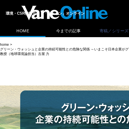
環境・CSR情報サイト「ヴェイン」オンライン
HOME
今までの記事
寄稿／シリーズ
home
グリーン・ウォッシュと企業の持続可能性との危険な関係 ～いまこそ日本企業がグ
教授（地球環境論担当）古屋 力