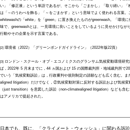
い」「修正液」という単語であるが、そこから「ごまかし」「取り繕い」「粉飾」
は「～のうわべを飾る」「～をごまかす」という意味でよく使われる言葉。
whitewashの「white」を「green」に置き換えたものがgreenwash
味で、greenwashとは、一見環境に良いことをしているように見せかけな
行動やその企業を示す言葉である。
環境省（2022）「グリーンボンドガイドライン」（2022年版22頁）
[2]
ロンドン・スクール・オブ・エコノミクスのグランサム気候変動環境研究
[3]
ば，2022年 5 月末までに，44 ヵ国および 15 の国際裁判所・地域裁判所
でいう「気候変動訴訟」は，行政審判や規則制定の請願なども広く含む。また①気
aligned litigation）だけでなく，②気候変動対策に反対する訴訟およ
（just transition）を意図した訴訟（non-climatealigned litigation
はアメリカで提起された。
日本でも、既に、「クライメート・ウォッシュ」に関わる訴訟