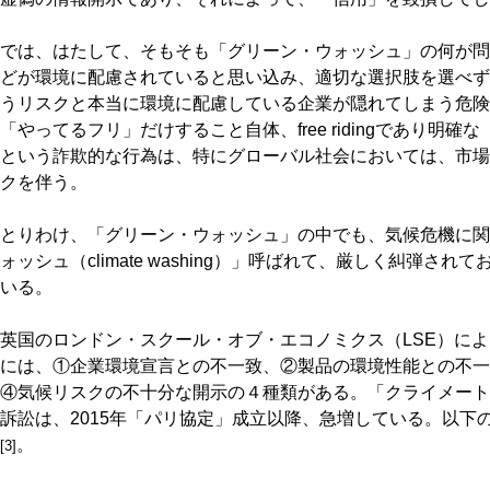
では、はたして、そもそも「グリーン・ウォッシュ」の何が問
どが環境に配慮されていると思い込み、適切な選択肢を選べず
うリスクと本当に環境に配慮している企業が隠れてしまう危険
「やってるフリ」だけすること自体、free ridingであり明
という詐欺的な行為は、特にグローバル社会においては、市場
クを伴う。
とりわけ、「グリーン・ウォッシュ」の中でも、気候危機に関
ォッシュ（climate washing）」呼ばれて、厳しく糾弾
いる。
英国のロンドン・スクール・オブ・エコノミクス（LSE）に
には、①企業環境宣言との不一致、②製品の環境性能との不一
④気候リスクの不十分な開示の４種類がある。「クライメート
訴訟は、2015年「パリ協定」成立以降、急増している。以下
。
[3]