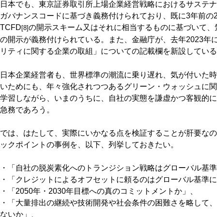
日本でも、東京証券取引所上場企業経営戦略におけるサステナ
ガバナンスコードに基づき義務付けられており、既に3年前の2
TCFD
の開示スキーム又はそれに相当するものに基づいて、
[8]
の開示が義務付けられている。また、金融庁が、去年2023年
リティに関する企業の取組」についての記載欄を新設している
日本企業経営者も、世界標準の潮流に乗り遅れ、気が付いた時
いためにも、年々強化されつつあるグリーン・ウォッシュに関
学習しながら、いまのうちに、自社の実態を謙虚かつ客観的に
急務であろう。
では、はたして、実際にいかなる点を検証することが肝要なの
ックポイントの事例を、以下、列挙しておきたい。
・「自社の脱炭素化へのトランジション戦略はグローバル基準
・「クレジットによるオフセットに頼るのはグローバル基準に
・「2050年・2030年目標への真のコミットメントか」、
・「大量排出の継続や技術開発や社会条件の困難さを略して、
ないか」、