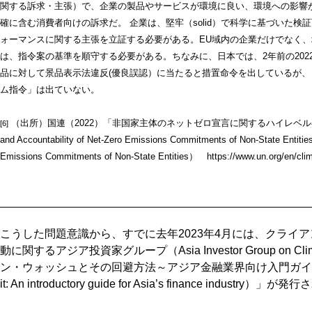
関する訴求・主張）で、企業の製品やサービスが環境に良い、環境への影響
確に含む消費者向けの訴求だ。 企業は、堅牢（solid）で科学に基づいた
ォーマンスに関する主張を立証する必要がある。EU域内の企業だけでなく、
は、指令案の基準を順守する必要がある。ちなみに、日本では、2年前の202
品に対して景品表示法違反(優良誤認）に当たると措置命令を出しているが
ム指令」は出ていない。
（出所）国連（2022）「非国家主体のネットゼロ宣言に関するハイレベル専門家グ
[6]
and Accountability of Net-Zero Emissions Commitments of Non-State Entities
Emissions Commitments of Non-State Entities） https://www.un.org/en/clima
こうした問題意識から、すでに去年2023年4月には、クライアントア
動に関するアジア投資家グループ（Asia Investor Group on C
ン・ウォッシュとその回避方法～アジア金融業界向け入門ガイド（Greenwa
it: An introductory guide for Asia’s finance industry）」