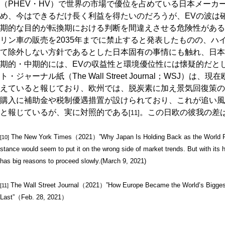
（PHEV・HV）で世界の市場で優位を占めている日本メーカ
め、今はできるだけ長く利益を得たいのだろうが、EVの波は
期的な目的が転換期における判断を間違えさせる危険性がある
リン車の販売を2035年までに禁止すると発表したものの、ハ
て除外しない方針であるとした日本固有の事情にも触れ、日本
期的・中期的には、EVの収益性と環境優位性には懐疑的だと
ト・ジャーナル紙（The Wall Street Journal；WSJ
えていると報じており、欧州では、脱炭素に加え景気回復策の
購入に補助金や税制優遇措置が設けられており、これが追い風
と報じているが、実に対照的である
。この日欧の彼我の差
[11]
The New York Times（2021）”Why Japan Is Holding Back as the World Rus
[10]
stance would seem to put it on the wrong side of market trends. But with its h
has big reasons to proceed slowly.(March 9, 2021)
The Wall Street Journal（2021）”How Europe Became the World’s Biggest
[11]
Last”（Feb. 28, 2021）