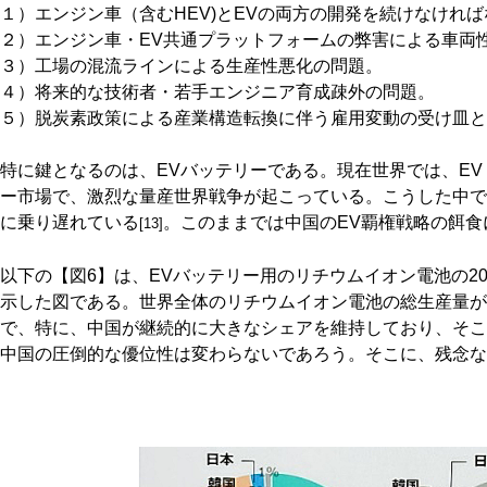
１）エンジン車（含むHEV)とEVの両方の開発を続けなけれ
２）エンジン車・EV共通プラットフォームの弊害による車両
３）工場の混流ラインによる生産性悪化の問題。
４）将来的な技術者・若手エンジニア育成疎外の問題。
５）脱炭素政策による産業構造転換に伴う雇用変動の受け皿と
特に鍵となるのは、EVバッテリーである。現在世界では、EV
ー市場で、激烈な量産世界戦争が起こっている。こうした中で
に乗り遅れている
。このままでは中国のEV覇権戦略の餌
[13]
以下の【図6】は、EVバッテリー用のリチウムイオン電池の20
示した図である。世界全体のリチウムイオン電池の総生産量が
で、特に、中国が継続的に大きなシェアを維持しており、そこ
中国の圧倒的な優位性は変わらないであろう。そこに、残念な