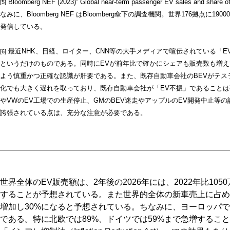
Bloomberg NEF (2023)” Global near-term passenger EV sales and share o
[5]
なみに、Bloomberg NEF はBloomberg傘下の調査機関。世界176拠点に
発信している。
最近NHK、日経、ロイター、CNN等の大手メディアで喧伝されている「
[6]
というだけのものである。同時にEVが前年比で確かにシェアも販売数も増
よう慎重かつ正確な認識が肝要である。また、既存自動車会社のBEVがテス
化でも大きく遅れを取っており、既存自動車会社が「EV不振」であることは
やVWのEV工場での生産停止、GMのBEV迷走やアップルのEV開発中止等の
誇張されている点は、充分な注意が必要である。
世界全体のEV販売額は、2年後の2026年には、2022年比105
することが予想されている。また世界的全体の新車売上に占めるEV
増加し30%になると予想されている。ちなみに、ヨーロッパで
である。特に北欧では89%、ドイツでは59%まで急増するこ