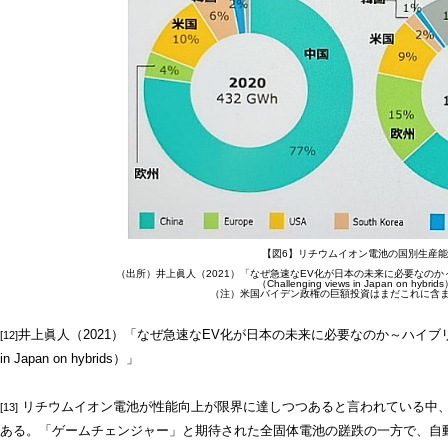
【図6】リチウムイオン電池の国別生産
（出所）井上眞人（2021）「なぜ急速なEV化が日本の未来に必要なの
（Challenging views in Japan on hybrid
（注）米国バイデン政権の巨額投資はまだこれに含
井上眞人（2021）「なぜ急速なEV化が日本の未来に必要なのか～ハイブリッド全盛
[12]
in Japan on hybrids）」
リチウムイオン電池が性能向上が限界に達しつつあると言われている中、
[13]
ある。「ゲームチェンジャー」と期待された全固体電池の蹉跌の一方で、自