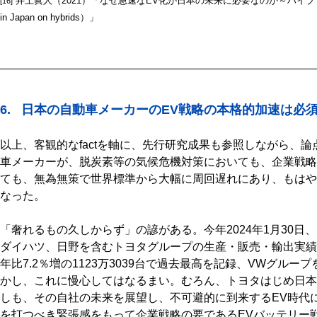
井上眞人（2021）「なぜ急速なEV化が日本の未来に必要なのか～ハイブリッド全
[16]
in Japan on hybrids）」
6. 日本の自動車メーカーのEV戦略の本格的加速は必
以上、客観的なfactを軸に、先行研究成果も参照しながら、
車メーカーが、脱炭素等の気候危機対策においても、企業戦略
ても、無為無策で世界標準から大幅に周回遅れにあり、もはや
なった。
「奢れるもの久しからず」の諺がある。今年2024年1月30日、
ダイハツ、日野を含むトヨタグループの生産・販売・輸出実績
年比7.2％増の1123万3039台で過去最高を記録、VWグル
かし、これに慢心してはなるまい。むろん、トヨタはじめ日本
しも、その自社の未来を展望し、不可避的に到来するEV時代
を打つべき緊張感をもって企業戦略の要であるEVバッテリー