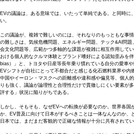
EVの議論は、ある意味では、いたって単純である。と同時に
い。
この議論が、複雑で難しいのには、それなりのもっともな事情
の難しさは、気候危機問題、エネルギー問題、テック&AI問
会文化問題等、広範かつ多軸的な課題が複雑に相互作用してい
おける個人的なクルマ体験とブランド嗜好による認知歪みを伴う「
bias）」と、トヨタや日産等長年乗り慣れている自分の愛車
EVシフトが自社にとって不都合だと感じる化石燃料業界や内
中国やイーロン・マスクへの距離感や違和感や偏見等、個人的
りも強く、議論が論理性と合理性だけで貫徹しにくい要素が多
評する」状況に陥りがちである。
しかし、そもそも、なぜEVへの転換が必要なのか。世界各国
か、EV普及に向けて日本がするべきことは一体なんなのか、
日本では、まだまだ客観的で正確な情報が十分に共有されてい