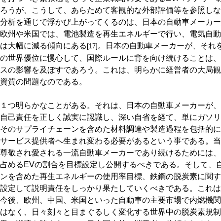
ろうが、こうして、あらためて客観的な外部評価等を参照しな
分析を通じで浮かび上がってくるのは、日本の自動車メーカー
欧州や米国では、電池製造を再生エネルギーで行い、電気自動
は大幅に減る傾向にある
。日本の自動車メーカーが、それ
[17]
の世界優位に慢心して、国際ルールに背を向け続けることは、
スの影響を及ぼすであろう。これは、明らかに経営者の大局観
資質の問題なのである。
１つ明らかなことがある。それは、日本の自動車メーカーが、
自己責任を正しく誠実に認識し、深い自省を経て、単にガソリ
そのサプライチェーンを含めた材料調達や製造過程を包括的に
サービス提供者へ生まれ変わる必要があるという事である。当
尊敬され愛される一流自動車メーカーであり続けるためには、
占めるEVの割合を目標設定し公開するべきである。そして、
ンを含めた再生エネルギーの使用率目標、鉄鋼の脱炭素に関す
設定して説明責任をしっかり果たしていくべきである。これは
今後、欧州、中国、米国といった自動車の主要市場で内燃機関
はなく、日々刻々と目まぐるしく変化する世界中の脱炭素規制