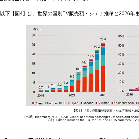
以下【図4】は、世界の国別EV販売額・シェア推移と2026
【図4】世界の国別EV販売額・シェア推移と20
（出所）Bloomberg NEF (2023)” Global near-term passenger EV sales and share o
（注）Europe includes the EU, the UK and EFTA countries. EV 