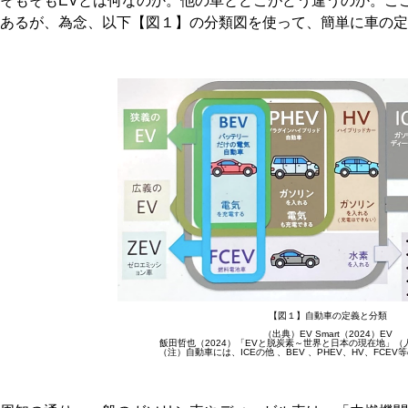
そもそもEVとは何なのか。他の車とどこがどう違うのか。こ
あるが、為念、以下【図１】の分類図を使って、簡単に車の定
【図１】自動車の定義と分類
（出典）EV Smart（2024）EV
飯田哲也（2024）「EVと脱炭素～世界と日本の現在地」（人
（注）自動車には、ICEの他 、BEV 、PHEV、HV、FCE