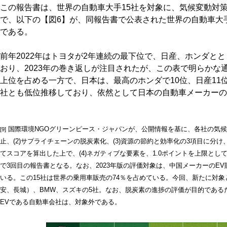
この報告書は、世界の自動車大手15社を対象に、気候変動対
で、以下の【図6】が、同報告書で公表された世界の自動車大
である。
前年2022年はトヨタが2年連続の最下位で、日産、ホンダと
おり、2023年の巻き返しが注目されたが、この表で明らかな
上位を占める一方で、日本は、最高のホンダで10位、日産11位
社とも低位推移しており、依然として日本の自動車メーカーの
国際環境NGOグリーンピース・ジャパンが、公開情報を基に、各社の気候変
[9]
止、(2)サプライチェーンの脱炭素化、(3)資源の節約と効率化の3項目に分け、それぞ
てスコアを算出した上で、(4)ネガティブな要素を、1.0ポイントを上限とし
で3回目の報告書となる。なお、2023年版の評価対象は、中国メーカーのE
いる。この15社は世界の乗用車販売の74％を占めている。今回、新たに対象と
安、長城）、BMW、スズキの5社。なお、脱炭素の進捗の評価が目的である
EVである自動車会社は、対象外である。