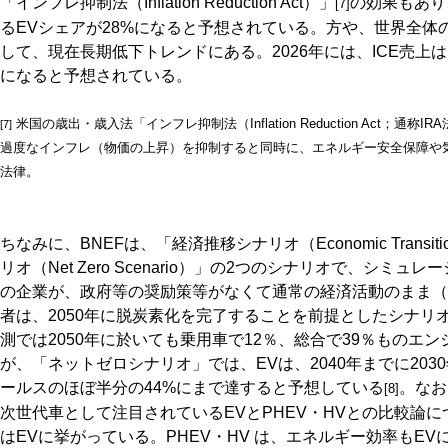
「インフレ抑制法（Inflation Reduction Act）」
の効果もあり
[7]
るEVシェアが28%になると予想されている。方や、世界全体の
して、現在長期低下トレンドにある。2026年には、ICE売上は
になると予想されている。
米国の歳出・歳入法「インフレ抑制法（Inflation Reduction Act；通称
[7]
過度なインフレ（物価の上昇）を抑制すると同時に、エネルギー安全保障や
法律。
ちなみに、BNEFは、「経済推移シナリオ（Economic Transiti
リオ（Net Zero Scenario）」の2つのシナリオで、シ
の企業が、政府等の奨励策等がなくて通常の経済活動のまま（busin
者は、2050年に脱炭素化を完了することを前提としたシナリ
測では2050年に於いても乗用車で12％、総合で39％ものエ
が、「ネットゼロシナリオ」では、EVは、2040年までに203
ールスのほぼ半分の44%にまで達すると予想している
。なお
[8]
次世代車として注目されているEVとPHEV・HVとの比較論
はEVに挙がっている。PHEV・HV は、エネルギー効率もE