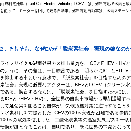
燃料電池車（Fuel Cell Electric Vehicle；FCEV）は、燃料電
[1]
を使って、モーターを回して走る自動車。燃料電池自動車は、水素ステーシ
2．そもそも、なぜEVが「脱炭素社会」実現の鍵なのか
ライフサイクル温室効果ガス排出量
を、ICEとPHEV・H
[2]
のように、その差は、一目瞭然である。明らかにICEとPHE
を排出する車という意味で、「脱炭素社会」を目指すためのア
素社会」実現に必要なアクターは、BEVとFCEV（グリーン
である。換言するならば、「脱炭素社会」を目指すためには、
るICEとPHEV・HVは、全世界の自動車市場から即刻退場
して延命策を図ること自体が、気候危機対策に逆行することを
ン水素利用を前提としたFCEVの100％実現が困難である事
100％の電気を使用した、二酸化炭素等の温室効果ガスを一切排
転換が鍵となることは、自明であり、既に世界の常識となって