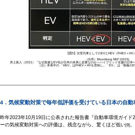
【図5】次世代車としてのEVとHEV（PHEV＋H
（出所）Bloomberg NEF (2023)、
井上眞人（2021）「なぜ急速なEV化が日本の未来に必要なのか～ハイブリッド全盛の日本への警鐘（Challen
（注）本表中の 「HEV」はPHEV＋HVを意味し、「EV」 は「狭義の
4．気候変動対策で毎年低評価を受けている日本の自動
昨年2023年10月19日に公表された報告書『自動車環境ガイド
ーの気候変動対策への評価は、残念ながら、驚くほど低い
。
[9]