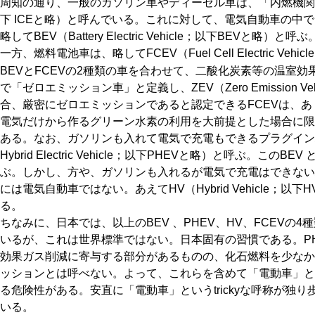
周知の通り、一般のガソリン車やディーゼル車は、「内燃機関車（Intern
下 ICEと略）と呼んでいる。これに対して、電気自動車の中
略してBEV（Battery Electric Vehicle；以下BEVと
一方、燃料電池車は、略してFCEV（Fuel Cell Electric Veh
BEVとFCEVの2種類の車を合わせて、二酸化炭素等の温室
で「ゼロエミッション車」と定義し、ZEV（Zero Emission 
合、厳密にゼロエミッションであると認定できるFCEVは、
電気だけから作るグリーン水素の利用を大前提とした場合に限
ある。なお、ガソリンも入れて電気で充電もできるプラグインハイブ
Hybrid Electric Vehicle；以下PHEVと略）と呼ぶ。この
ぶ。しかし、方や、ガソリンも入れるが電気で充電はできない
には電気自動車ではない。あえてHV（Hybrid Vehicle；以
る。
ちなみに、日本では、以上のBEV 、PHEV、HV、FCEVの
いるが、これは世界標準ではない。日本固有の習慣である。PH
効果ガス削減に寄与する部分があるものの、化石燃料を少なか
ッションとは呼べない。よって、これらを含めて「電動車」と
る危険性がある。安直に「電動車」というtrickyな呼称が独
いる。