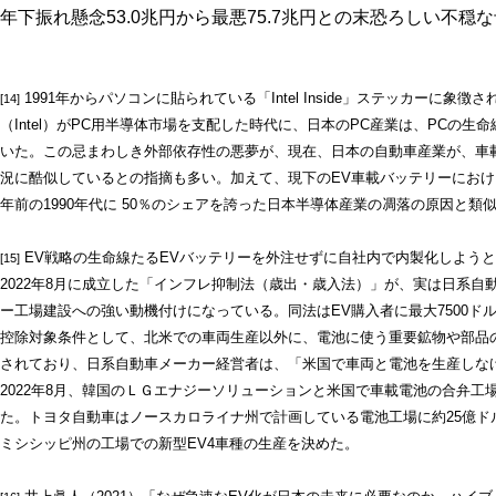
年下振れ懸念53.0兆円から最悪75.7兆円との末恐ろしい不
1991年からパソコンに貼られている「Intel Inside」ステッカーに
[14]
（Intel）がPC用半導体市場を支配した時代に、日本のPC産業は、PCの生
いた。この忌まわしき外部依存性の悪夢が、現在、日本の自動車産業が、車
況に酷似しているとの指摘も多い。加えて、現下のEV車載バッテリーにおけ
年前の1990年代に 50％のシェアを誇った日本半導体産業の凋落の原因と
EV戦略の生命線たるEVバッテリーを外注せずに自社内で内製化しよう
[15]
2022年8月に成立した「インフレ抑制法（歳出・歳入法）」が、実は日系自
ー工場建設への強い動機付けになっている。同法はEV購入者に最大7500ド
控除対象条件として、北米での車両生産以外に、電池に使う重要鉱物や部品
されており、日系自動車メーカー経営者は、「米国で車両と電池を生産しな
2022年8月、韓国のＬＧエナジーソリューションと米国で車載電池の合弁工
た。トヨタ自動車はノースカロライナ州で計画している電池工場に約25億ドル
ミシシッピ州の工場での新型EV4車種の生産を決めた。