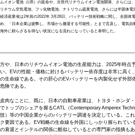
ムイオン電池（LIB）の延命や、次世代リチウムイオン電池開発、さらには
リチウム空気電池、フッ化物電池、ナトリウム硫黄電池、さらには半固体電
経済産業省は2年前の2022年 3月28日、バッテリー技術戦略に関し、全固
め、「日本企業は疲弊し、市場から撤退する可能性」とまで言及し、電気自
海外に頼らざるを得ない状況になる流れになっていると表明した。
方や、日本のリチウムイオン電池の生産能力は、2025年時点
い。EVの性能・価格に於けるバッテリー依存度は非常に高く、
の生命線である。その肝心のEVバッテリーを内製化せず外部
危険である。
皮肉なことに、既に、日本の自動車産業は、トヨタ・ホンダ・
でトップのシェアを握るCATL（Contemporary Amperex Techn
技）等の中国企業からのバッテリー調達を決定している。これ
ク要因である。EV戦略の生命線を外国にしっかり握られてい
の衰退とインテルの関係に酷似しているとの専門家の指摘もあ