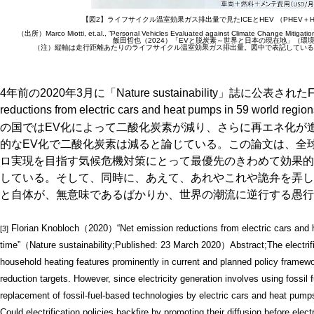
【図2】ライフサイクル温室効果ガス排出量で見たICEとHEV （PHEV＋H
（出所）Marco Miotti, et.al., “Personal Vehicles Evaluated against Climate Change Mitigatio
飯田哲也（2024）「EVと脱炭素～世界と日本の現在地」（環
（注）縦軸は走行距離あたりのライフサイクル温室効果ガス排出量。図中で表記している「HE
4年前の2020年3月に「Nature sustainability」誌に公表されたFlor
reductions from electric cars and heat pumps in 59 world regio
の国ではEV化によって二酸化炭素が減り、さらに再エネ化が
的なEV化で二酸化炭素は減ると論じている。この論文は、全
ロ実現を目指す気候危機対策にとって最優先のきわめて効果的
している。そして、同時に、あえて、あれやこれや詭弁を弄して
と自体が、無意味であるばかりか、世界の潮流に逆行する愚行
Florian Knobloch（2020）“Net emission reductions from electric cars and h
[3]
time”（Nature sustainability;Published: 23 March 2020）Abstract;The electrifi
household heating features prominently in current and planned policy frame
reduction targets. However, since electricity generation involves using fossil 
replacement of fossil-fuel-based technologies by electric cars and heat pump
Could electrification policies backfire by promoting their diffusion before ele