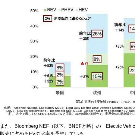
【図3】世界の主要地域でのBEV、PHEV、
（出所） Argonne National Laboratory (2023)” Light Duty Electric Drive Vehicles Monthly Sales 
(2023) “New car registrations”、Bloomberg NEF (2023)” Global near-term passenger EV sales
（注） 表中で示しているHEVは本論のHVと同義。BEVは濃い黄緑色で、世界全体の新車販売に
また、Bloomberg NEF（以下、BNEFと略）の「Electric Vehicle
販売に占めるEVの比率を予想している。