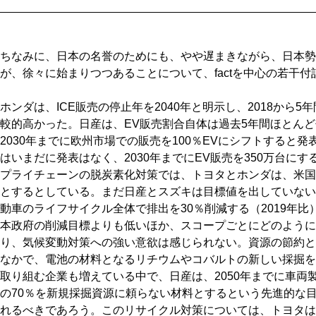
ちなみに、日本の名誉のためにも、やや遅まきながら、日本勢
が、徐々に始まりつつあることについて、factを中心の若干
ホンダは、ICE販売の停止年を2040年と明示し、2018から
較的高かった。日産は、EV販売割合自体は過去5年間ほとんど伸
2030年までに欧州市場での販売を100％EVにシフトすると発
はいまだに発表はなく、2030年までにEV販売を350万台に
プライチェーンの脱炭素化対策では、トヨタとホンダは、米国に
とするとしている。まだ日産とスズキは目標値を出していない。
動車のライフサイクル全体で排出を30％削減する（2019年
本政府の削減目標よりも低いほか、スコープごとにどのように
り、気候変動対策への強い意欲は感じられない。資源の節約と
なかで、電池の材料となるリチウムやコバルトの新しい採掘を
取り組む企業も増えている中で、日産は、2050年までに車両
の70％を新規採掘資源に頼らない材料とするという先進的な
れるべきであろう。このリサイクル対策については、トヨタは