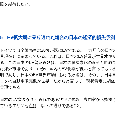
闘を期待したい。
5．EV拡大期に乗り遅れた場合の日本の経済的損失予測
ドイツでは全販売車の20％が既にEVである。一方肝心の日本のE
月現在）に留まっている。これは、日本のEV普及が世界水準
る。この日本のEV普及遅延は、日本の脱炭素化の遅延と同義
は海外市場であり、いかに国内のEV化率が低いと言っても世
明であり、日本のEV世界市場における敗退は、そのまま日本
ヨタの自動車販売数が世界一だからと言って、現状肯定に胡坐
骨頂である。
日本のEV普及が周回遅れである状況に鑑み、専門家から指摘
ている主な問題点は、以下の通りである
。
[12]