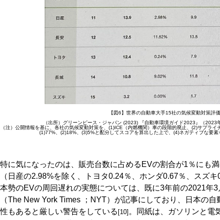
【図6】世界の自動車大手15社の気候変動対策評
（出所）グリーンピース・ジャパン (2023) 『自動車環境ガイド2023』（2023
（注）公開情報を基に、各社の気候変動対策を、(1)ICE（内燃機関）車の段階的廃止、(2)サプライ
(1)77%、(2)18%、(3)5%と配分してスコアを算出した上で、(4)ネガティブな
特に気になったのは、販売台数に占めるEVの割合が1％にも
（日産の2.98%を除く、トヨタ0.24％、ホンダ0.67％、ス
本勢のEVの周回遅れの実態については、既に3年前の2021年
（The New York Times ；NYT）が記事にしており、
性もあると厳しい警告をしている
。同紙は、ガソリンと電
[10]