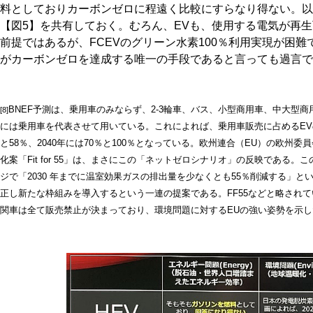
料としておりカーボンゼロに程遠く比較にすらなり得ない。以
【図5】を共有しておく。むろん、EVも、使用する電気が再生
前提ではあるが、FCEVのグリーン水素100％利用実現が困
がカーボンゼロを達成する唯一の手段であると言っても過言で
BNEF予測は、乗用車のみならず、2-3輪車、バス、小型商用車、中大型
[8]
には乗用車を代表させて用いている。これによれば、乗用車販売に占めるEVの
と58％、2040年には70％と100％となっている。欧州連合（EU）の欧州委員
化案「Fit for 55」は、まさにこの「ネットゼロシナリオ」の反映である。この「
ジで「2030 年までに温室効果ガスの排出量を少なくとも55％削減する」と
正し新たな枠組みを導入するという一連の提案である。FF55などと略されてい
関車は全て販売禁止が決まっており、環境問題に対するEUの強い姿勢を示