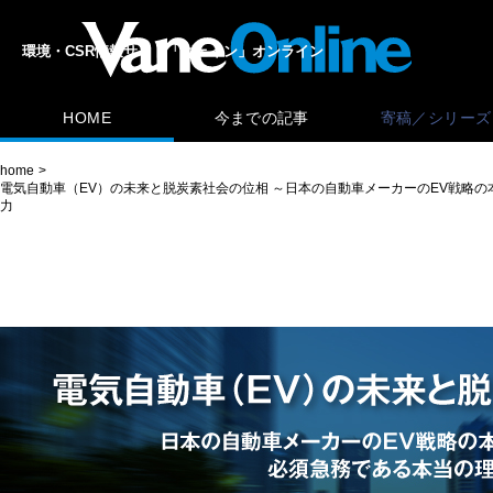
環境・CSR情報サイト「ヴェイン」オンライン
HOME
今までの記事
寄稿／シリーズ
home
電気自動車（EV）の未来と脱炭素社会の位相 ～日本の自動車メーカーのEV戦略
力