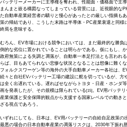
バッテリーメーカーに主導権を奪われ、性能面・価格面で主導
まんまと嵌る構図なってしまっている背景には、近視眼的なPH
た自動車産業経営者の驕りと慢心があったとの厳しい指摘もあ
策の帰結であり、こうした末路は半導体・PC産業衰退と同様
終焉を意味する。
むろん、EV市場における競争においては、まだ最終的な勝負
倒的な劣位に置かれていることは明らかである。仮にもし、か
政府無策による失調と凋落が、自動車一本足打法とも言われる
らば、目もあてられない悲惨な状況となることは想像に難くな
フォルクスワーゲン等の海外の大手自動車メーカー各社は、E
続々と自社EVバッテリー工場の建設に舵を切っているが、方
は全く出遅れている。遅ればせながらトヨタ・日産・ホンダ等
画を発表したが、その規模は限られている
。EV用バッテ
[15]
産業保護と安全保障的観点から支援する国家レベルでの動きと
ざる視点であろう。
いずれにしても、日本は、EV用バッテリーの自給自足政策の
最悪の場合の日本自動車産業の凋落リスクは、2030年下振れ懸念25