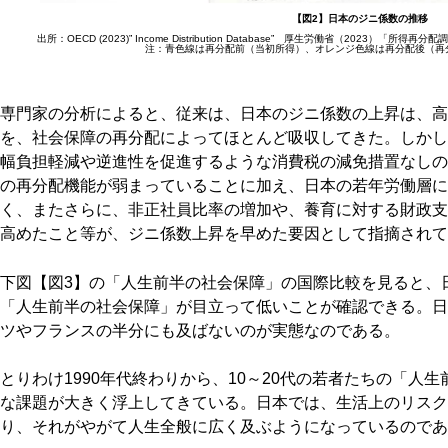
【図2】日本のジニ係数の推移
出所：OECD (2023)” Income Distribution Database” 厚生労働省（2023）
注：青色線は再分配前（当初所得）、オレンジ色線は再分配後（再
専門家の分析によると、従来は、日本のジニ係数の上昇は、高
を、社会保障の再分配によってほとんど吸収してきた。しかし
幅負担軽減や逆進性を促進するような消費税の減免措置なしの
の再分配機能が弱まっていることに加え、日本の若年労働層に
く、またさらに、非正社員比率の増加や、養育に対する財政支
高めたこと等が、ジニ係数上昇を早めた要因として指摘されて
下図【図3】の「人生前半の社会保障」の国際比較を見ると、日
「人生前半の社会保障」が目立って低いことが確認できる。日
ツやフランスの半分にも及ばないのが実態なのである。
とりわけ1990年代終わりから、10～20代の若者たちの「人
な課題が大きく浮上してきている。日本では、生活上のリスクが
り、それがやがて人生全般に広く及ぶようになっているのであ