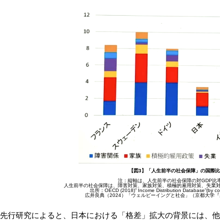
【図3】「人生前半の社会保障」の国際
注：縦軸は、人生前半の社会保障の対GDP比
人生前半の社会保障は、障害対策、家族対策、積極的雇用対策、失業対
出所：OECD (2018)” Income Distribution Database”(by
広井良典（2024）「ウェルビーイングと社会」（京都大学『
先行研究によると、日本における「格差」拡大の背景には、他