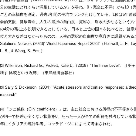
[1]
分の生活にどれくらい満足しているか」を尋ね、0（完全に不満）から10（
ごとの幸福度を測定。過去3年間の平均でランク付けしている。1位は6年連続
会的支援、健康寿命、人生の選択の自由度、寛容さ、腐敗の少なさという六
の4分の3以上を説明できるとしている。日本と上位の国々を比べると、健康
位と大きな差はなかったものの、人生の選択の自由度や寛容さに課題があることが示された
Solutions Network (2023)” World Happiness Report 2023”（Helliwell, J. F., Lay
L. B., & Wang, S. Eds.）
Wilkinson, Richard G.; Pickett, Kate E.（2019）”The Inner
[2]
壊す 比較という呪縛』（東洋経済新報社）
Sally S Dickerson（2004）”Acute stressors and cortisol responses: a theoret
[3]
research”
「ジニ係数（Gini coefficient）」は、主に社会における所得の不平
[4]
が均一で格差が全くない状態を0、たった一人が全ての所得を独占している状態
年にイタリアの統計学者、コッラド・ジニによって考案された。