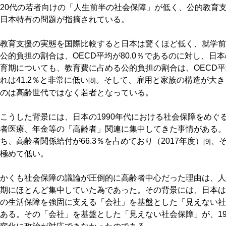
20代の若者向けの「人生前半の社会保障」が低く、公的教育
日本特有の問題が指摘されている。
教育支援の実態を国際比較すると日本は驚くほど低く、就学前
公的負担の割合は、OECD平均が80.0％であるのに対し、日本
育期についても、教育費に占める公的負担の割合は、OECD平
れは41.2％と非常に低い
。そして、雇用と家族の構造が大き
[8]
のは高齢世代ではなく若者となっている。
こうした背景には、日本の1990年代における社会保障をめぐ
者医療、年金等の「高齢者」関連に集中してきた事情がある。
ち、高齢者関係給付が66.3％を占めており（2017年度）
、
[9]
極めて低い。
かくも社会保障の議論が圧倒的に高齢者中心だった理由は、人
期にほとんど集中していた為であった。その背景には、日本は
の生活保障を強固に支える「会社」を基盤とした「見えない社
ある。その「会社」を基盤とした「見えない社会保障」が、19