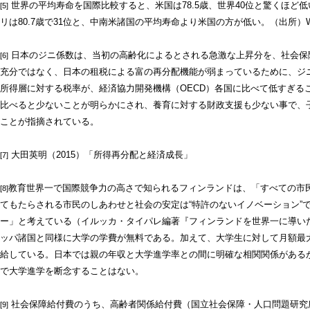
世界の平均寿命を国際比較すると、米国は78.5歳、世界40位と驚くほど低い
[5
]
リは80.7歳で31位と、中南米諸国の平均寿命より米国の方が低い。（出所）WHO(2022)Wo
日本のジニ係数は、当初の高齢化によるとされる急激な上昇分を、社会保
[6]
充分ではなく、日本の租税による富の再分配機能が弱まっているために、ジ
所得層に対する税率が、経済協力開発機構（OECD）各国に比べて低すぎる
比べると少ないことが明らかにされ、養育に対する財政支援も少ない事で、
ことが指摘されている。
大田英明（2015）「所得再分配と経済成長」
[7]
教育世界一で国際競争力の高さで知られるフィンランドは、「すべての市
[8]
てもたらされる市民のしあわせと社会の安定は“特許のないイノベーション”
ー」と考えている（イルッカ・タイパレ編著『フィンランドを世界一に導いた
ッパ諸国と同様に大学の学費が無料である。加えて、大学生に対して月額最大
給している。日本では親の年収と大学進学率との間に明確な相関関係がある
で大学進学を断念することはない。
社会保障給付費のうち、高齢者関係給付費（国立社会保障・人口問題研究
[9]