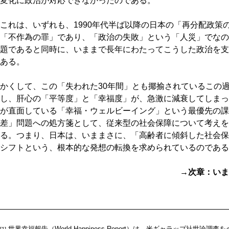
変化に政治が対応できなかったのである。
これは、いずれも、1990年代半ば以降の日本の「再分配政策
「不作為の罪」であり、「政治の失敗」という「人災」でなの
題であると同時に、いままで長年にわたってこうした政治を支
ある。
かくして、この「失われた30年間」とも揶揄されているこの過
し、肝心の「平等度」と「幸福度」が、急激に減衰してしまっ
が直面している「幸福・ウェルビーイング」という最優先の課
差」問題への処方箋として、従来型の社会保障について考えを
る。つまり、日本は、いままさに、「高齢者に傾斜した社会保
シフトという、根本的な発想の転換を求められているのである
→次章：いま
世界幸福報告（World Happiness Report）は、米ギャラップ社世論