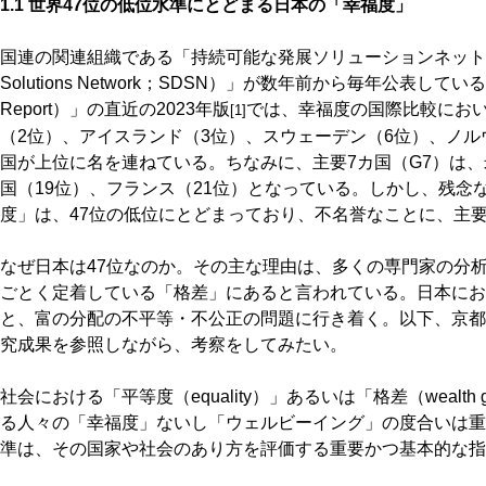
1.1 世界47位の低位水準にとどまる日本の「幸福度」
国連の関連組織である「持続可能な発展ソリューションネットワーク（Sus
Solutions Network；SDSN）」が数年前から毎年公表している「
Report）」の直近の2023年版
では、幸福度の国際比較におい
[1]
（2位）、アイスランド（3位）、スウェーデン（6位）、ノル
国が上位に名を連ねている。ちなみに、主要7カ国（G7）は、
国（19位）、フランス（21位）となっている。しかし、残念
度」は、47位の低位にとどまっており、不名誉なことに、主要
なぜ日本は47位なのか。その主な理由は、多くの専門家の分
ごとく定着している「格差」にあると言われている。日本にお
と、富の分配の不平等・不公正の問題に行き着く。以下、京都
究成果を参照しながら、考察をしてみたい。
社会における「平等度（equality）」あるいは「格差（wealt
る人々の「幸福度」ないし「ウェルビーイング」の度合いは重
準は、その国家や社会のあり方を評価する重要かつ基本的な指