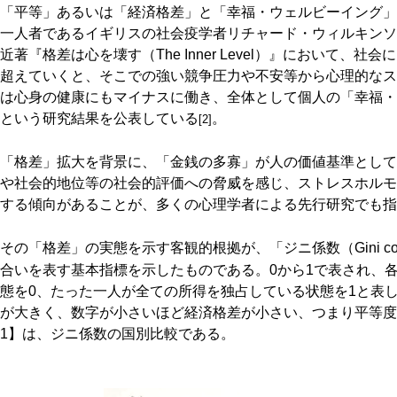
「平等」あるいは「経済格差」と「幸福・ウェルビーイング」
一人者であるイギリスの社会疫学者リチャード・ウィルキンソン（Richa
近著『格差は心を壊す（The Inner Level）』において、
超えていくと、そこでの強い競争圧力や不安等から心理的なス
は心身の健康にもマイナスに働き、全体として個人の「幸福・
という研究結果を公表している
。
[2]
「格差」拡大を背景に、「金銭の多寡」が人の価値基準として
や社会的地位等の社会的評価への脅威を感じ、ストレスホルモ
する傾向があることが、多くの心理学者による先行研究でも指
その「格差」の実態を示す客観的根拠が、「ジニ係数（Gini coeff
合いを表す基本指標を示したものである。0から1で表され、
態を0、たった一人が全ての所得を独占している状態を1と表
が大きく、数字が小さいほど経済格差が小さい、つまり平等度
1】は、ジニ係数の国別比較である。