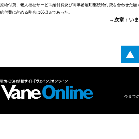
療給付費、老人福祉サービス給付費及び高年齢雇用継続給付費を合わせた額）は、
給付費に占める割合は66.3％であった。
→次章：いま
今まで