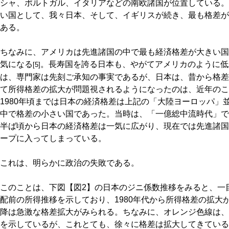
シャ、ポルトガル、イタリアなどの南欧諸国が位置している。
い国として、我々日本、そして、イギリスが続き、最も格差が
ある。
ちなみに、アメリカは先進諸国の中で最も経済格差が大きい国
気になる
。長寿国を誇る日本も、やがてアメリカのように低
[5]
は、専門家は先刻ご承知の事実であるが、日本は、昔から格差
て所得格差の拡大が問題視されるようになったのは、近年のこ
1980年頃までは日本の経済格差は上記の「大陸ヨーロッパ」
中で格差の小さい国であった。当時は、「一億総中流時代」であ
半ば頃から日本の経済格差は一気に広がり、現在では先進諸国
ープに入ってしまっている。
これは、明らかに政治の失敗である。
このことは、下図【図2】の日本のジニ係数推移をみると、一
配前の所得推移を示しており、1980年代から所得格差の拡大が
降は急激な格差拡大がみられる。ちなみに、オレンジ色線は、
を示しているが、これとても、徐々に格差は拡大してきている