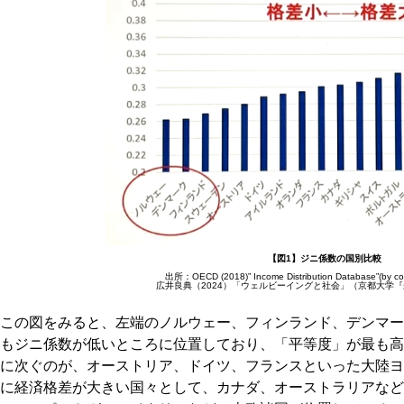
【図1】ジニ係数の国別比較
出所：OECD (2018)” Income Distribution Database”(by
広井良典（2024）「ウェルビーイングと社会」（京都大学『
この図をみると、左端のノルウェー、フィンランド、デンマー
もジニ係数が低いところに位置しており、「平等度」が最も高
に次ぐのが、オーストリア、ドイツ、フランスといった大陸ヨ
に経済格差が大きい国々として、カナダ、オーストラリアなど