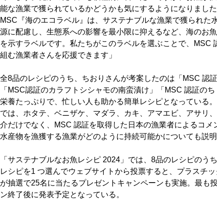
能な漁業で獲られているかどうかも気にするようになりました
MSC『海のエコラベル』は、サステナブルな漁業で獲られた
源に配慮し、生態系への影響を最小限に抑えるなど、海のお魚
を示すラベルです。私たちがこのラベルを選ぶことで、MSC
組む漁業者さんを応援できます」
全8品のレシピのうち、ちおりさんが考案したのは「MSC 認
「MSC認証のカラフトシシャモの南蛮漬け」「MSC 認証の
栄養たっぷりで、忙しい人も助かる簡単レシピとなっている。
では、ホタテ、ベニザケ、マダラ、カキ、アマエビ、アサリ、
介だけでなく、MSC 認証を取得した日本の漁業者によるコ
水産物を漁獲する漁業がどのように持続可能かについても説明
「サステナブルなお魚レシピ 2024」では、8品のレシピの
レシピを1 つ選んでウェブサイトから投票すると、プラスチ
が抽選で25名に当たるプレゼントキャンペーンも実施。最も
ン終了後に発表予定となっている。