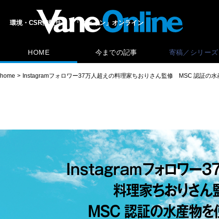
環境・CSR情報サイト「ヴェイン」オンライン
HOME
今までの記事
寄稿／シリーズ
home
Instagramフォロワー37万人超えの料理家ちおりさん監修 MSC 認証