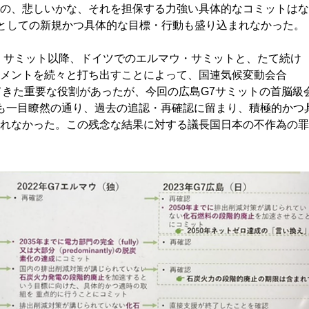
の、悲しいかな、それを担保する力強い具体的なコミットはな
G7としての新規かつ具体的な目標・行動も盛り込まれなかった。
・サミット以降、ドイツでのエルマウ・サミットと、たて続け
メントを続々と打ち出すことによって、国連気候変動会合
てきた重要な役割があったが、今回の広島G7サミットの首脳級
も一目瞭然の通り、過去の追認・再確認に留まり、積極的かつ
れなかった。この残念な結果に対する議長国日本の不作為の罪