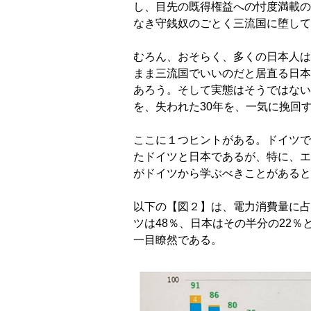
し、目先の既得権益への忖度満載の
なき守銭奴のごとく三流国に堕して
むろん、おそらく、多くの日本人は
まま三流国でいいのだと居直る日本
あろう。そして実態はそうではない
を、失われた30年を、一気に挽回
ここに１つヒントがある。ドイツで
たドイツと日本であるが、特に、エ
がドイツから学ぶべきことがあると
以下の【図２】は、電力消費量に占め
ツは48％、日本はその半分の22
一目瞭然である。