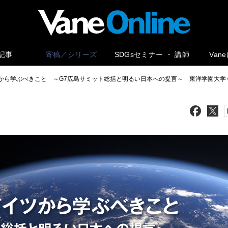
記事
寄稿／シリーズ
SDGsセミナー ・ 講師
Van
から学ぶべきこと ～G7広島サミット総括と明るい日本への提言～ 東洋学園大学 