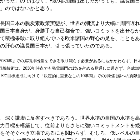
かった」のではなく、他の参加国は出したがっても、議長国日
」のではないかと思う。
長国日本の脱炭素政策実態が、世界の潮流より大幅に周回遅れ
国日本自身が、身勝手な自己都合で、強いコミットを出せなか
て積極果敢に取り組んでいる欧米諸国の野心の足を、こともあ
の肝心の議長国日本が、引っ張っていたのである。
は、2030年までの累積排出量をできる限り減らす必要があるにもかかわらず、日
混焼技術は、2030年時点でも発電部門の1%を占める見通しに過ぎず。合成燃
1.5℃目標達成に向けて「決定的に重要なこの10年間」での排出削減への貢献
、深く謙虚に反省すべきであろう。世界水準の自国の水準を高
力目標を構築して、従前よりもさらに強いコミットメントを続
をそそぐべき立場であるにも関わらず、むしろ、低レベルの自