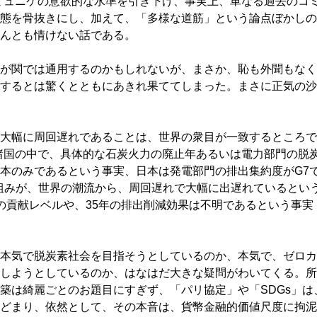
ミュニケの意欲的な水準を引き下げ、事実上、単なる過去のコ
態を骨抜きにし、加えて、「多様な道筋」という論点ぼかしの
んとも情けない話である。
が関では通用するのかもしれないが、まさか、恥も外聞もなく
するとは驚くとともにあきれ果ててしまった。まさに正気の沙
大幅に周回遅れであることは、世界の衆目が一致するところで
諸国の中で、具体的な石炭火力の廃止年あるいは電力部門の脱
本のみであるという事実、日本は発電部門の排出集約度がG7
組みが、世界の潮流から、周回遅れで大幅に出遅れているとい
への貢献レベルや、35年の排出削減効果は不明であるという事実
本気で脱炭素社会を目指そうとしているのか、本気で、ゼロカ
しようとしているのか、はなはだ大きな疑問がわいてくる。所
築は綺麗ごとのお題目にすぎず、「パリ協定」や「SDGs」は
どまり、依然として、その本音は、貨幣金融的価値尺度に拘泥