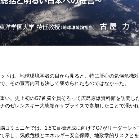
サミットは、地球環境学者の目から見ると、特に肝心の気候危機
で、その宣言内容も決して褒められたものではなかった。
重い。史上初のG7首脳全員そろって広島原爆資料館を訪問し
ナのゼレンスキー大統領がサプライズで参加したことで浮かれ
首脳コミュニケでは、1.5℃目標達成に向けてG7がリーダーシッ
て示し、気候危機とエネルギー安全保障、地政学的リスクとを