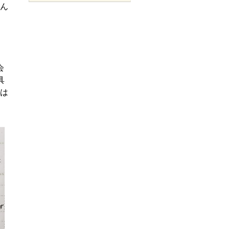
ん
会
具
は