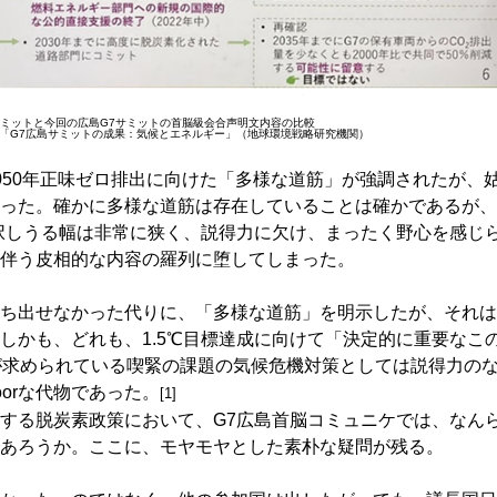
サミットと今回の広島G7サミットの首脳級会合声明文内容の比較
23）「G7広島サミットの成果：気候とエネルギー」（地球環境戦略研究機関）
050年正味ゼロ排出に向けた「多様な道筋」が強調されたが、
った。確かに多様な道筋は存在していることは確かであるが、
選択しうる幅は非常に狭く、説得力に欠け、まったく野心を感じ
伴う皮相的な内容の羅列に堕してしまった。
ち出せなかった代りに、「多様な道筋」を明示したが、それは
しかも、どれも、1.5℃目標達成に向けて「決定的に重要なこ
が求められている喫緊の課題の気候危機対策としては説得力の
orな代物であった。
[1]
する脱炭素政策において、G7広島首脳コミュニケでは、なん
あろうか。ここに、モヤモヤとした素朴な疑問が残る。