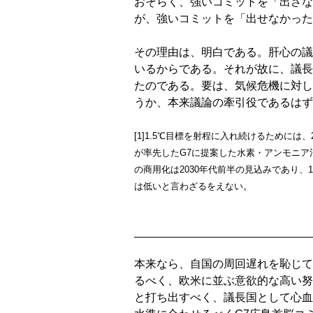
おそらく、強いコミットを「出さな
が、強いコミットを「出せなかった
その理由は、明白である。肝心の議
いるからである。それが故に、議長
たのである。要は、気候危機に対し
うか、本来議論の牽引役であるはず
[1]1.5℃目標を射程に入れ続けるために
が率先したG7に提案した水素・アンモニア
の商用化は2030年代前半の見込みであり、
は低いと言わざるをえない。
本来なら、自国の周回遅れを恥じて
るべく、欧米に並ぶ意欲的な高い努
と打ち出すべく、議長国として心血