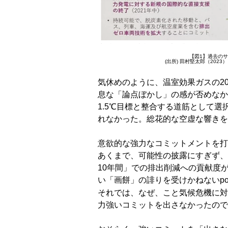
【図1】過去の
(出所) 田村堅太郎（20
気休めのように、温室効果ガスの2
息な「論点ぼかし」の感が否めなか
1.5℃目標と整合する道筋として
れなかった。総花的な空虚な響きを
意欲的な強力なコミットメントを打
あくまで、可能性の披露にすぎず、
10年間」での排出削減への貢献度
い「画餅」の誹りを受けかねないpo
それでは、なぜ、こと気候危機に対
力強いコミットを出さなかったので