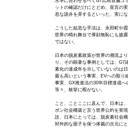
水準に合わせるべくG7広島首脳コ
ットの確認だけにとどめ、宣言の実
息な詭弁を弄するといった、実にな
こうした姑息な手法は、永田町や霞
世界の晴れ舞台で厚顔無恥にも披露
ではない。
日本の脱炭素政策が世界の潮流より
り、その顕著な事例としては、G7
素化の達成年を示していないのは日
最も高いという事実、EVへの取り
事実、GX推進法の30年目標達成
等々、枚挙に暇がない。
こと、ことここに及んで、日本は、
ボン社会構築と言う世界公約を実現
詮、日本にとっては、脱炭素社会構
対外的な面子を保つ体裁の次元にと