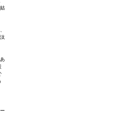
ミ
姑
、
汰
あ
炭
で
う
ー
、