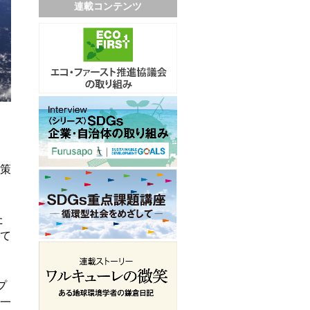
連載コンテンツ
対策
た
て
プ
一