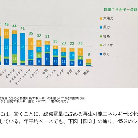
費量に占める再生可能エネルギーの割合(2021年)の国際比較
出所）自然エネルギー財団（2022）「世界の電力」
5月には、驚くことに、総発電量に占める再生可能エネルギー比率
成している。年平均ベースでも、下図【図３】の通り、45％の