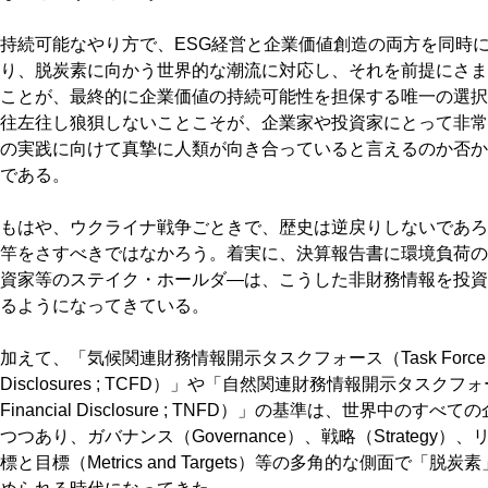
持続可能なやり方で、ESG経営と企業価値創造の両方を同時
り、脱炭素に向かう世界的な潮流に対応し、それを前提にさま
ことが、最終的に企業価値の持続可能性を担保する唯一の選択
往左往し狼狽しないことこそが、企業家や投資家にとって非常
の実践に向けて真摯に人類が向き合っていると言えるのか否か
である。
もはや、ウクライナ戦争ごときで、歴史は逆戻りしないであろ
竿をさすべきではなかろう。着実に、決算報告書に環境負荷の
資家等のステイク・ホールダ―は、こうした非財務情報を投資
るようになってきている。
加えて、「気候関連財務情報開示タスクフォース（Task Force on Clima
Disclosures ; TCFD）」や「自然関連財務情報開示タスクフォース（Tas
Financial Disclosure ; TNFD）」の基準は、世界中
つつあり、ガバナンス（Governance）、戦略（Strategy）、リス
標と目標（Metrics and Targets）等の多角的な側面で