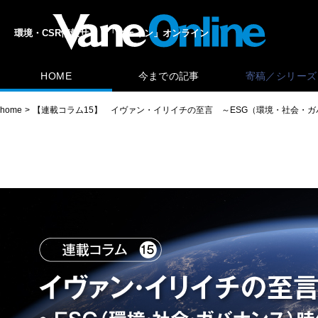
環境・CSR情報サイト「ヴェイン」オンライン
HOME
今までの記事
寄稿／シリーズ
home
【連載コラム15】 イヴァン・イリイチの至言 ～ESG（環境・社会・ガ