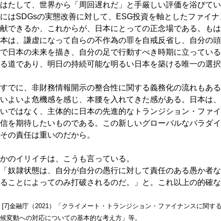
はたして、世界から「周回遅れだ」と手厳しい評価を浴びてい
にはSDGsの実態改善に対して、ESG投資を軸としたファイ
献できるか、これからが、日本にとっての正念場である。もは
本は、謙虚になって自らの不作為の罪を自戒反省し、自分の頭
で日本の未来を描き、自分の足で行動すべき時期に立っている
る道であり、明日の持続可能な明るい日本を築ける唯一の選択
すでに、非財務情報開示の整合性に関する義務化の流れもある
いよいよ危機感を感じ、本腰を入れてきた感がある。日本は、
いではなく、主体的に日本の先進的なトランジション・ファイ
信を期待したいものである。この新しいグローバルなパラダイ
その責任は重いのだから。
かのイリイチは、こうも言っている。
「奴隷状態は、自分が自分の愚行に対して責任のある愚か者な
ることによってのみ打破されるのだ。」と。これ以上の的確な
[7]金融庁（2021）「クライメート・トランジション・ファイナンスに関す
候変動への対応についての基本的な考え方」等。