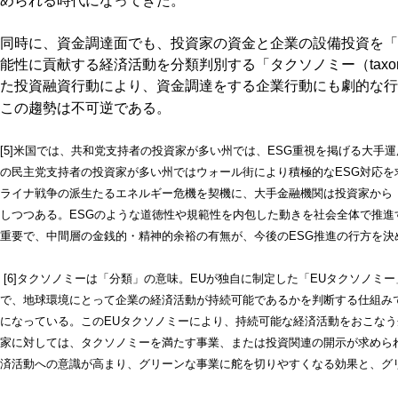
められる時代になってきた。
同時に、資金調達面でも、投資家の資金と企業の設備投資を「
能性に貢献する経済活動を分類判別する「タクソノミー（taxo
た投資融資行動により、資金調達をする企業行動にも劇的な行
この趨勢は不可逆である。
[5]米国では、共和党支持者の投資家が多い州では、ESG重視を掲げる大手
の民主党支持者の投資家が多い州ではウォール街により積極的なESG対応
ライナ戦争の派生たるエネルギー危機を契機に、大手金融機関は投資家から
しつつある。ESGのような道徳性や規範性を内包した動きを社会全体で推
重要で、中間層の金銭的・精神的余裕の有無が、今後のESG推進の行方を決
[6]タクソノミーは「分類」の意味。EUが独自に制定した「EUタクソノミ
で、地球環境にとって企業の経済活動が持続可能であるかを判断する仕組み
になっている。このEUタクソノミーにより、持続可能な経済活動をおこな
家に対しては、タクソノミーを満たす事業、または投資関連の開示が求めら
済活動への意識が高まり、グリーンな事業に舵を切りやすくなる効果と、グ