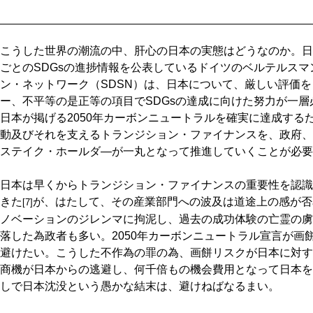
こうした世界の潮流の中、肝心の日本の実態はどうなのか。日
ごとのSDGsの進捗情報を公表しているドイツのベルテルス
ン・ネットワーク（SDSN）は、日本について、厳しい評価
ー、不平等の是正等の項目でSDGsの達成に向けた努力が一層
日本が掲げる2050年カーボンニュートラルを確実に達成する
動及びそれを支えるトランジション・ファイナンスを、政府、
ステイク・ホールダ―が一丸となって推進していくことが必要
日本は早くからトランジション・ファイナンスの重要性を認識
きた
が、はたして、その産業部門への波及は道途上の感が否
[7]
ノベーションのジレンマに拘泥し、過去の成功体験の亡霊の虜
落した為政者も多い。2050年カーボンニュートラル宣言が画
避けたい。こうした不作為の罪の為、画餅リスクが日本に対するcre
商機が日本からの逃避し、何千倍もの機会費用となって日本を
しで日本沈没という愚かな結末は、避けねばなるまい。