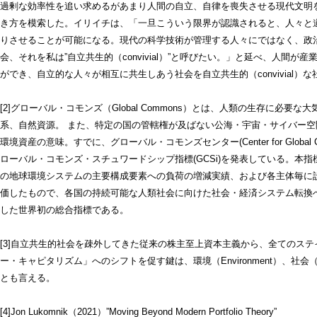
過剰な効率性を追い求めるがあまり人間の自立、自律を喪失させる現代文明
き方を模索した。イリイチは、「一旦こういう限界が認識されると、人々と
りさせることが可能になる。現代の科学技術が管理する人々にではなく、政
会、それを私は”自立共生的（convivial）”と呼びたい。」と延べ、人間
ができ、自立的な人々が相互に共生しあう社会を自立共生的（convivial）
[2]グローバル・コモンズ（Global Commons）とは、人類の生存に必
系、自然資源。 また、特定の国の管轄権が及ばない公海・宇宙・サイバー
環境資産の意味。すでに、グローバル・コモンズセンター(Center for Global 
ローバル・コモンズ・スチュワードシップ指標(GCSi)を発表している。本
の地球環境システムの主要構成要素への負荷の増減実績、および各主体毎に
価したもので、各国の持続可能な人類社会に向けた社会・経済システム転換
した世界初の総合指標である。
[3]自立共生的社会を疎外してきた従来の株主至上資本主義から、全てのス
ー・キャピタリズム」へのシフトを促す鍵は、環境（Environment）、社会（So
とも言える。
[4]Jon Lukomnik（2021）”Moving Beyond Modern Portfolio Theory”