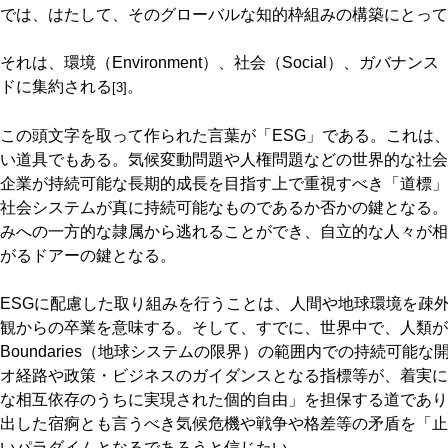
では、はたして、そのグローバルな知的枠組みの構築にとって
それは、環境（Environment）、社会（Social）、ガバナンス
ドに集約される
。
[3]
この頭文字を取って作られた言葉が「ESG」である。これは
い道具でもある。気候変動問題や人権問題などの世界的な社会
企業が持続可能な長期的成長を目指す上で重視すべき「道標」が
社会システムが真に持続可能なものであるか否かの鍵となる。
みへの一方的な隷属から逃れることができ、自立的な人々が相
がるドアーの鍵となる。
ESGに配慮した取り組みを行うことは、人間や地球環境を疎
観からの卒業を意味する。そして、すでに、世界中で、人類が今世紀
Boundaries（地球システムの限界）の範囲内での持続可能
オ経路や政策・ビジネスのガイダンスとなる指標等が、着実に
な相互依存のうちに実現された個的自由」を担保する道であり
出した宿痾とも言うべき気候危機や戦争や格差等の矛盾を「止揚（
いパラダイムとなるであろうと信じたい。