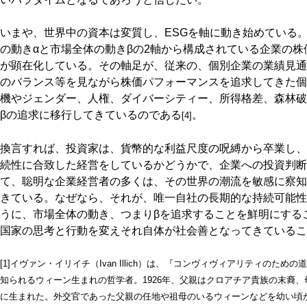
いまや、世界中の資本は変質し、ESGを軸に動き始めている
の動きαと市場全体の動きβの2軸から構成されている企業の
が顕在化している。その軸足が、従来の、個別企業の業績見通
のバランス等を見ながら株価パフォーマンスを追求してきた個
機やジェンダー、人権、ダイバーシティー、所得格差、森林破
βの追求に移行してきているのである
。
[4]
換言すれば、投資家は、貨幣的な利益尺度の呪縛から卒業し、
続性に合致した経営をしているかどうかで、企業への投資判断
て、聡明な企業経営者の多くは、その世界の潮流を敏感に察知
きている。なぜなら、それが、唯一自社の長期的な持続可能性
うに、市場全体の動き、つまりβを追求することを鮮明にする
国家の思考と行動を変えそれ自体が社会善となってきているこ
[1]イヴァン・イリイチ（Ivan Illich）は、『コンヴィヴィアリティの
知られるウィーン生まれの哲学者。1926年、父親はクロアチア貴族の末裔
に生まれた。外交官であった父親の任地や祖母のいるウィーンなどを幼い頃