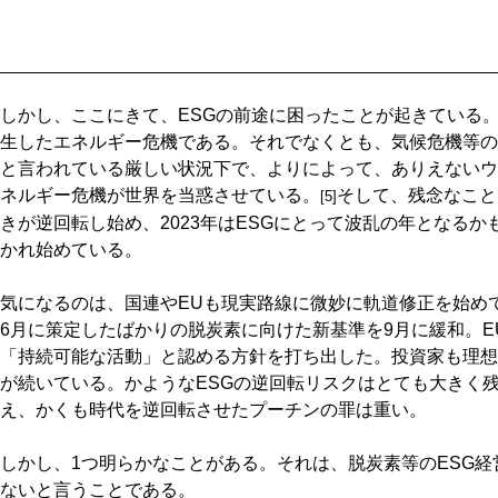
しかし、ここにきて、ESGの前途に困ったことが起きている
生したエネルギー危機である。それでなくとも、気候危機等の
と言われている厳しい状況下で、よりによって、ありえないウ
ネルギー危機が世界を当惑させている。
そして、残念なこと
[5]
きが逆回転し始め、2023年はESGにとって波乱の年となる
かれ始めている。
気になるのは、国連やEUも現実路線に微妙に軌道修正を始めて
6月に策定したばかりの脱炭素に向けた新基準を9月に緩和。EU
「持続可能な活動」と認める方針を打ち出した。投資家も理想
が続いている。かようなESGの逆回転リスクはとても大きく
え、かくも時代を逆回転させたプーチンの罪は重い。
しかし、1つ明らかなことがある。それは、脱炭素等のESG
ないと言うことである。