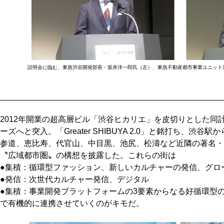
説明会に臨む、東急渋谷開発部長・坂井洋一郎氏（左）、東急不動産都市事業ユニット
2012年開業の超高層ビル「渋谷ヒカリエ」を皮切りとした同計
ーズへと突入。「Greater SHIBUYA 2.0」と銘打ち、渋谷
参道、恵比寿、代官山、中目黒、池尻、松濤など近隣の著名・
〝広域都市圏〟の構想を披露した。これらの街は
●集積：循環型ファッション、新しいカルチャーの発信、グロ
●発信：次世代カルチャー発信、デジタル
●集積：事業開発プラットフォームの3要素からなる好循環型
で有機的に連携させていくのがキモだ。