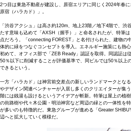
2つ目は東急不動産が建設し、原宿エリアに同じく2024年春
原宿（ハラカド）」。
「渋谷アクシュ」は高さ約120m、地上23階／地下4階で、
たす意味も込めて「AXSH（握手）」と命名されたが、特筆
点だろう。「connecting FOREST」と名付けられた、
体的に緑をつなぐコンセプトを導入。エネルギー施策にも熱心
初めて、オフィス部で「ZEB Ready」認証を取得。同認証
50％以下に削減することが評価基準で、同ビルでは50％以上
できるという。
一方「ハラカド」は神宮前交差点の新しいランドマークとなる
やデザイン関連ベンチャーが入居し多くのクリエイターが集う
階には銭湯も設けるというアイデアが斬新。特筆は屋上の植樹
の街路樹や代々木公園・明治神宮など周辺の緑との一体性を特
が多いのも特徴的だ。東急グループが進める「Greater SHI
辺へと拡大していく模様だ。