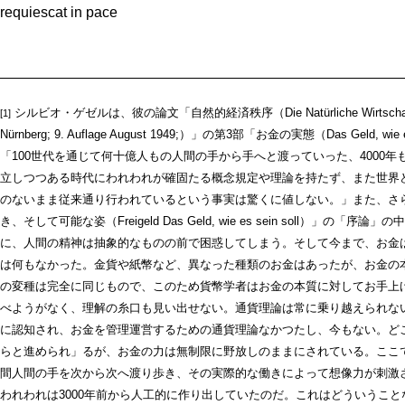
requiescat in pace
シルビオ・ゲゼルは、彼の論文「自然的経済秩序（Die Natürliche Wirtschaftsordnun
[1]
Nürnberg; 9. Auflage August 1949;）」の第3部「お金の実態（Das Gel
「100世代を通じて何十億人もの人間の手から手へと渡っていった、4000
立しつつある時代にわれわれが確固たる概念規定や理論を持たず、また世界
のないまま従来通り行われているという事実は驚くに値しない。」また、さ
き、そして可能な姿（Freigeld Das Geld, wie es sein soll）
に、人間の精神は抽象的なものの前で困惑してしまう。そして今まで、お金
は何もなかった。金貨や紙幣など、異なった種類のお金はあったが、お金の
の変種は完全に同じもので、このため貨幣学者はお金の本質に対してお手上
べようがなく、理解の糸口も見い出せない。通貨理論は常に乗り越えられな
に認知され、お金を管理運営するための通貨理論なかつたし、今もない。ど
らと進められ」るが、お金の力は無制限に野放しのままにされている。ここ
間人間の手を次から次へ渡り歩き、その実際的な働きによって想像力が刺激
われわれは3000年前から人工的に作り出していたのだ。これはどういうこ