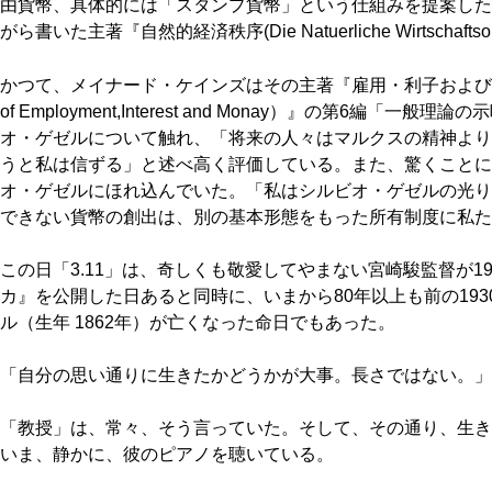
由貨幣、具体的には「スタンプ貨幣」という仕組みを提案した
がら書いた主著『自然的経済秩序(Die Natuerliche Wirtscha
かつて、メイナード・ケインズはその主著『雇用・利子および貨幣の一般
of Employment,Interest and Monay）』の第6編
オ・ゲゼルについて触れ、「将来の人々はマルクスの精神より
うと私は信ずる」と述べ高く評価している。また、驚くことに
オ・ゲゼルにほれ込んでいた。「私はシルビオ・ゲゼルの光り
できない貨幣の創出は、別の基本形態をもった所有制度に私た
この日「3.11」は、奇しくも敬愛してやまない宮崎駿監督が1
カ』を公開した日あると同時に、いまから80年以上も前の19
ル（生年 1862年）が亡くなった命日でもあった。
「自分の思い通りに生きたかどうかが大事。長さではない。」
「教授」は、常々、そう言っていた。そして、その通り、生き
いま、静かに、彼のピアノを聴いている。