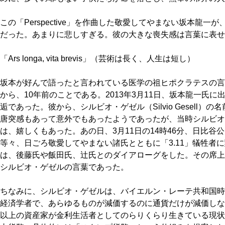
この「Perspective」を作曲した敬愛してやまない坂本龍一が
だった。あまりに悲しすぎる。彼の大きな喪失感は言葉に表せ
「Ars longa, vita brevis」（芸術は長く、人生は短し）
坂本が好んで語ったと言われている医学の祖ヒポクラテスの言
から、10年前のことである。2013年3月11日、坂本龍一氏
逅であった。彼から、シルビオ・ゲゼル（Silvio Gesell
唐突感もあって意外でもあったようであったが、当時シルビオ
は、嬉しくもあった。あの日、3月11日の14時46分、日比
等々、日ごろ敬愛してやまない諸氏とともに「3.11」犠牲者
は、後藤氏や飯田氏、辻氏とのダイアローグをした。その席上
シルビオ・ゲゼル
の言葉であった。
ちなみに、シルビオ・ゲゼルは、バイエルン・レーテ共和国時
経済学者で、あらゆるものが減価するのに通貨だけが減価しな
以上の資産家が金利生活者としてのらりくらり生きている現状