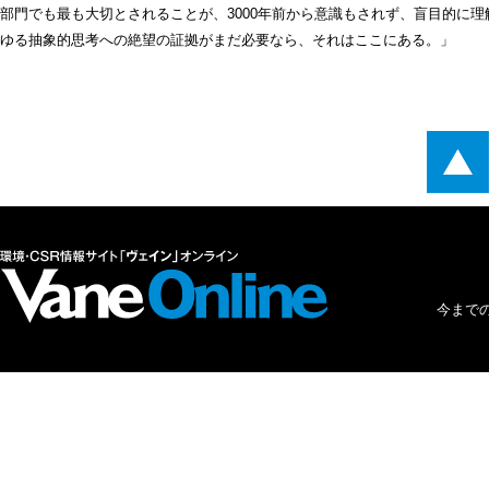
部門でも最も大切とされることが、3000年前から意識もされず、盲目的に
ゆる抽象的思考への絶望の証拠がまだ必要なら、それはここにある。」
今まで