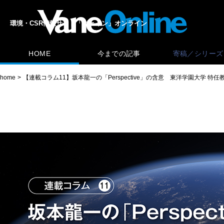
環境・CSR情報サイト「ヴェイン」オンライン
HOME
今までの記事
寄稿／シリーズ
home
【連載コラム11】坂本龍一の「Perspective」の含意 東洋学園大学 特