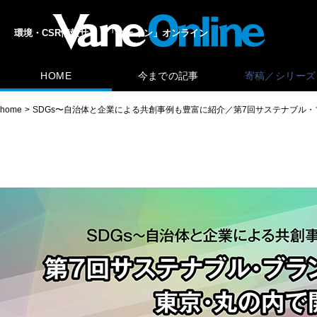
環境・CSR情報サイト「ヴェイン」オンライン
HOME
今までの記事
寄稿／シリーズ
home
SDGs〜自治体と企業による共創事例も豊富に紹介／第7回サステナブル