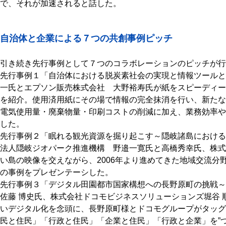
で、それが加速されると話した。
自治体と企業による７つの共創事例ピッチ
引き続き先行事例として７つのコラボレーションのピッチが行
先行事例１「自治体における脱炭素社会の実現と情報ツールと
一氏とエプソン販売株式会社 大野裕寿氏が紙をスピーディー
を紹介。使用済用紙にその場で情報の完全抹消を行い、新たな
電気使用量・廃棄物量・印刷コストの削減に加え、業務効率や
した。
先行事例２「眠れる観光資源を掘り起こす～隠岐諸島における
法人隠岐ジオパーク推進機構 野邉一寛氏と高橋秀幸氏、株式会
い島の映像を交えながら、2006年より進めてきた地域交流分
の事例をプレゼンテーシした。
先行事例３「デジタル田園都市国家構想への長野原町の挑戦
佐藤 博史氏、株式会社ドコモビジネスソリューションズ堀谷
いデジタル化を念頭に、長野原町様とドコモグループがタッグ
民と住民」「行政と住民」「企業と住民」「行政と企業」を”