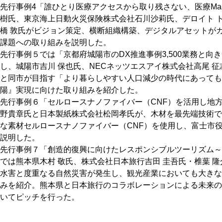
先行事例4「誰ひとり医療アクセスから取り残さない、医療Ma
樹氏、東京海上日動火災保険株式会社石川沙莉氏、デロイト 
橋 敦氏がビジョン策定、横断組織構築、デジタルアセットが
課題への取り組みを説明した。
先行事例５では「京都府城陽市のDX推進事例3,500業務と向
し、城陽市吉川 保也氏、NECネッツエスアイ株式会社高尾 
と同市が目指す「より暮らしやすい人口減少の時代にあっても
陽』実現に向けた取り組みを紹介した。
先行事例６「セルロースナノファイバー（CNF）を活用し地
野貴章氏と日本製紙株式会社松岡孝氏が、木材を最先端技術で
な素材セルロースナノファイバー（CNF）を使用し、富士市役
説明した。
先行事例７「創造的復興に向けたレスポンシブルツーリズム～
では熊本県木村 敬氏、株式会社日本旅行吉田 圭吾氏・椎葉 
水害と度重なる自然災害が発生し、観光産業においても大きな
みを紹介。熊本県と日本旅行のコラボレーションによる未来の
いてピッチを行った。