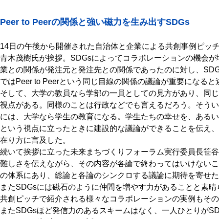
Peer to Peerの関係と強い磁力を生み出すSDGs
14日の午後から開催された自治体と企業による共創事例ピッ
青木茂樹氏が挨拶。SDGsによってコラボレーションの機会
業との関係が発注元と発注先との関係であったのに対し、SD
ではPeer to Peerという同じ目線の関係の議論が重要になる
そして、大学の教員なら学部の一員としての見方があり、同じ
視点がある。同様のことは行政などでも言えるだろう。そうい
には、大学なら学生の教育になる。学生たちの幸せを、あるい
という視点に立ったときに建設的な議論ができることを伝え、
在り方に言及した。
続いて挨拶に立った未来まちづくりフォーラム実行委員長笹谷
難しさを伝えながら、その内容が各論で終わってはいけないこ
の体系にあり、総論と各論のシンクロする議論に期待を寄せた
またSDGsには磁石のように仲間を増やす力があることと素
共創ピッチで紹介される様々なコラボレーションの実例もその
またSDGsほど発信力のあるスキームはなく、一人ひとりがS