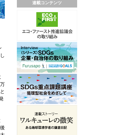
連載コンテンツ
ン
し
に
万
と
発
建
後
太