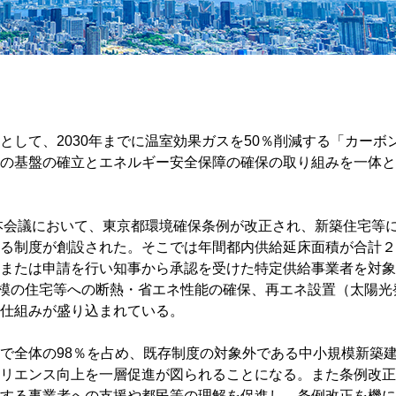
として、2030年までに温室効果ガスを50％削減する「カーボ
の基盤の確立とエネルギー安全保障の確保の取り組みを一体と
会本会議において、東京都環境確保条例が改正され、新築住宅等
る制度が創設された。そこでは年間都内供給延床面積が合計２
または申請を行い知事から承認を受けた特定供給事業者を対象
小規模の住宅等への断熱・省エネ性能の確保、再エネ設置（太陽光
仕組みが盛り込まれている。
で全体の98％を占め、既存制度の対象外である中小規模新築
リエンス向上を一層促進が図られることになる。また条例改正
する事業者への支援や都民等の理解を促進し、条例改正を機に