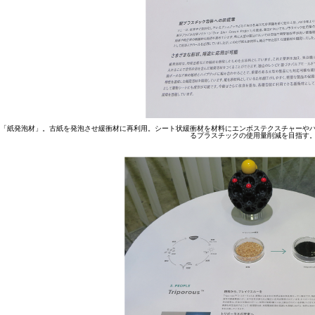
「紙発泡材」。古紙を発泡させ緩衝材に再利用。シート状緩衝材を材料にエンボステクスチャーや
るプラスチックの使用量削減を目指す