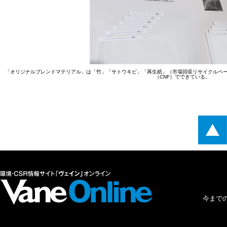
「オリジナルブレンドマテリアル」は「竹」「サトウキビ」「再生紙」（市場回収リサイクルペ
（CNF）でできている。
今まで