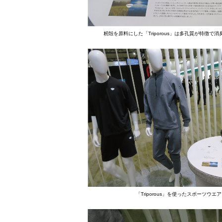
籾殻を原料にした「Triporous」は多孔質が特徴で
「Triporous」を使ったスポーツウエア