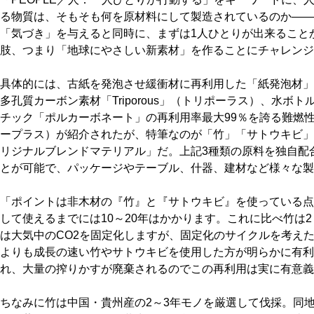
る物質は、そもそも何を原材料にして製造されているのか――
「気づき」を与えると同時に、まずは1人ひとりが出来ること
肢、つまり「地球にやさしい新素材」を作ることにチャレンジ
具体的には、古紙を発泡させ緩衝材に再利用した「紙発泡材」
多孔質カーボン素材「Triporous」（トリポーラス）、水ボ
チック「ポルカーボネート」の再利用率最大99％を誇る難燃性
ープラス）が紹介されたが、特筆なのが「竹」「サトウキビ」
リジナルブレンドマテリアル」だ。上記3種類の原料を独自配
とが可能で、パッケージやテーブル、什器、建材など様々な製
「ポイントは非木材の『竹』と『サトウキビ』を使っている点
して使えるまでには10～20年はかかります。これに比べ竹は
は大気中のCO2を固定化しますが、固定化のサイクルを考えた
よりも成長の速い竹やサトウキビを使用した方が明らかに有利
れ、大量の搾りかすが廃棄されるのでこの再利用は実に有意義
ちなみに竹は中国・貴州産の2～3年モノを厳選して伐採。同