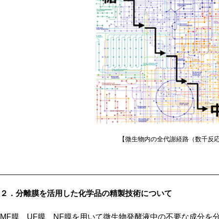
【微生物内の全代謝経路（数千反
２．分離膜を活用した化学品の精製技術について
MF膜、UF膜、NF膜を用いて微生物発酵液中の不要な成分を