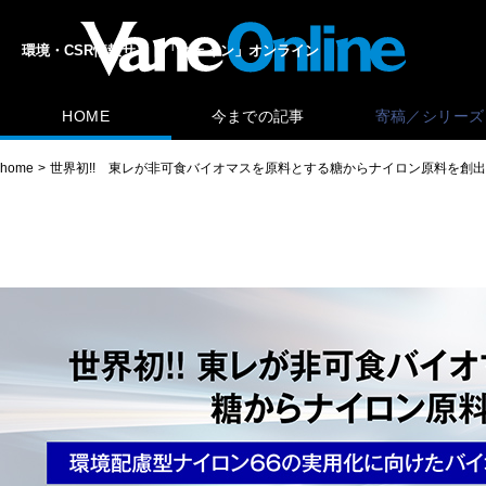
環境・CSR情報サイト「ヴェイン」オンライン
HOME
今までの記事
寄稿／シリーズ
home
世界初!! 東レが非可食バイオマスを原料とする糖からナイロン原料を創