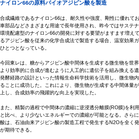
ナイロン66の原料バイオアジピン酸を製造
合成繊維であるナイロン66は、耐久性や強度、剛性に優れて
車部品などさまざまな用途で長年使用され、昨今ではサステナ
環境配慮型のナイロン66の開発に対する要望がますます増えて
るアジピン酸を従来の化学合成法で製造する場合、温室効果ガ
ひとつとなっている。
今回東レは、糖からアジピン酸中間体を生成する微生物を世界
より効率的に合成が進むように人工的に遺伝子を組み換える遺
発酵経路の設計といった情報生命科学技術を活用し、微生物内
ることに成功した。これにより、微生物が生成する中間体量が、
上し、合成効率の飛躍的な向上を実現した。
また、精製の過程で中間体の濃縮に逆浸透分離膜(RO膜)を利
と比べ、より少ないエネルギーでの濃縮が可能となる。さらに
酸は、石油由来アジピン酸の製造工程で発生するN2Oを全く
が期待できる。