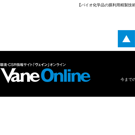
【バイオ化学品の膜利用精製技
今まで