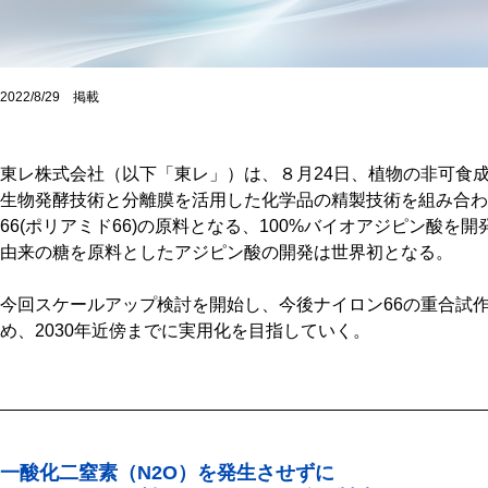
2022/8/29 掲載
東レ株式会社（以下「東レ」）は、８月24日、植物の非可食
生物発酵技術と分離膜を活用した化学品の精製技術を組み合わ
66(ポリアミド66)の原料となる、100%バイオアジピン酸
由来の糖を原料としたアジピン酸の開発は世界初となる。
今回スケールアップ検討を開始し、今後ナイロン66の重合試
め、2030年近傍までに実用化を目指していく。
一酸化二窒素（N2O）を発生させずに