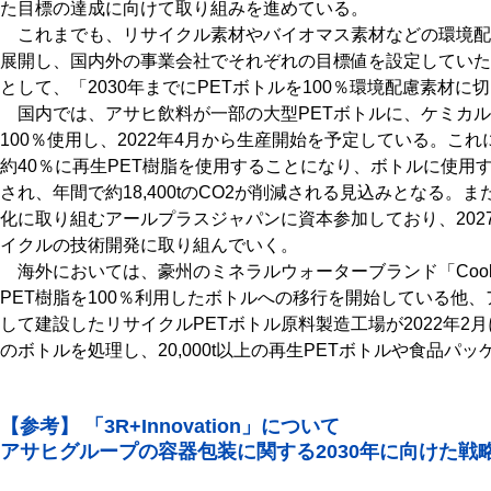
た目標の達成に向けて取り組みを進めている。
これまでも、リサイクル素材やバイオマス素材などの環境配
展開し、国内外の事業会社でそれぞれの目標値を設定していた
として、「2030年までにPETボトルを100％環境配慮素材
国内では、アサヒ飲料が一部の大型PETボトルに、ケミカル
100％使用し、2022年4月から生産開始を予定している。こ
約40％に再生PET樹脂を使用することになり、ボトルに使用す
され、年間で約18,400tのCO2が削減される見込みとなる
化に取り組むアールプラスジャパンに資本参加しており、202
イクルの技術開発に取り組んでいく。
海外においては、豪州のミネラルウォーターブランド「Cool R
PET樹脂を100％利用したボトルへの移行を開始している他
して建設したリサイクルPETボトル原料製造工場が2022年2
のボトルを処理し、20,000t以上の再生PETボトルや食品パ
【参考】 「3R+Innovation」について
アサヒグループの容器包装に関する2030年に向けた戦