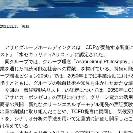
2021/12/15 掲載
アサヒグループホールディングスは、CDPが実施する調査に
スト」「水セキュリティAリスト」に認定された。
同グループでは、グループ理念「Asahi Group Philoso
業を通じた持続可能な社会への貢献」を掲げている。持続可能
ープ環境ビジョン2050」では、2050年までに事業活動にお
指すとともに、グループの独自技術や知見を生かした新たな環
今回の「気候変動Aリスト」の認定については、2050年にC
「アサヒカーボンゼロ」の実現に向けて、グリーン電力の活用
商品の展開、新たなクリーンエネルギーモデル開発の実証実験
出量の削減に取り組んだことや、TCFD提言に賛同し、気候
トを、シナリオ分析の手法を用いて定量的に評価し開示したこ
は考えている。
また「水セキュリティAリスト」の認定については、工場で