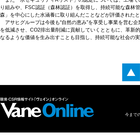
り組みや、FSC認証（森林認証）を取得し、持続可能な森林
森」を中心にした水涵養に取り組んだことなどが評価されたと
アサヒグループは今後も“自然の恵み”を享受し事業を営む企
を低減させ、CO2排出量削減に貢献していくとともに、革新
なるような価値を生み出すことも目指し、持続可能な社会の実
今まで