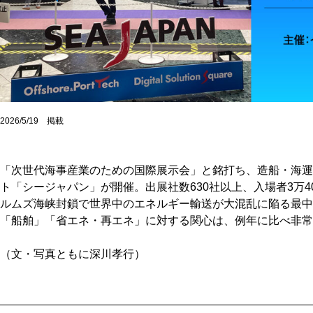
2026/5/19 掲載
「次世代海事産業のための国際展示会」と銘打ち、造船・海運
ト「シージャパン」が開催。出展社数630社以上、入場者3万4
ルムズ海峡封鎖で世界中のエネルギー輸送が大混乱に陥る最中
「船舶」「省エネ・再エネ」に対する関心は、例年に比べ非常
（文・写真ともに深川孝行）