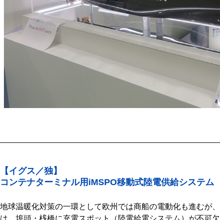
【イグス／独】
コンテナターミナル用iMSPO移動式陸電供給システム
地球温暖化対策の一環として欧州では商船の電動化も進むが、
は、埠頭・桟橋に充電スポット（陸電給電システム）が不可欠