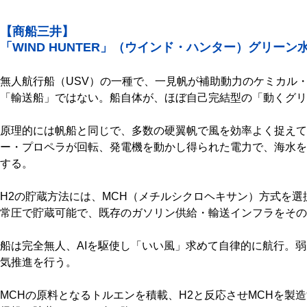
【商船三井】
「WIND HUNTER」（ウインド・ハンター）グリー
無人航行船（USV）の一種で、一見帆が補助動力のケミカル
「輸送船」ではない。船自体が、ほぼ自己完結型の「動くグリ
原理的には帆船と同じで、多数の硬翼帆で風を効率よく捉えて
ー・プロペラが回転、発電機を動かし得られた電力で、海水を
する。
H2の貯蔵方法には、MCH（メチルシクロヘキサン）方式を
常圧で貯蔵可能で、既存のガソリン供給・輸送インフラをその
船は完全無人、AIを駆使し「いい風」求めて自律的に航行。
気推進を行う。
MCHの原料となるトルエンを積載、H2と反応させMCHを製