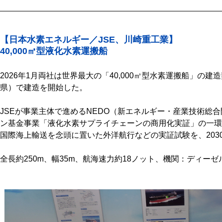
【日本水素エネルギー／JSE、川崎重工業】
40,000㎥型液化水素運搬船
2026年1月両社は世界最大の「40,000㎥型水素運搬船」の
県）で建造を開始した。
JSEが事業主体で進めるNEDO（新エネルギー・産業技術総
ン基金事業「液化水素サプライチェーンの商用化実証」の一環
国際海上輸送を念頭に置いた外洋航行などの実証試験を、203
全長約250m、幅35m、航海速力約18ノット、機関：ディー