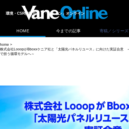
環境・CSR情報サイト「ヴェイン」オンライン
HOME
今までの記事
寄稿／シリーズ
home
株式会社LooopがBboxxケニア社と「太陽光パネルリユース」に向けた実証合
で担う循環モデルへ～