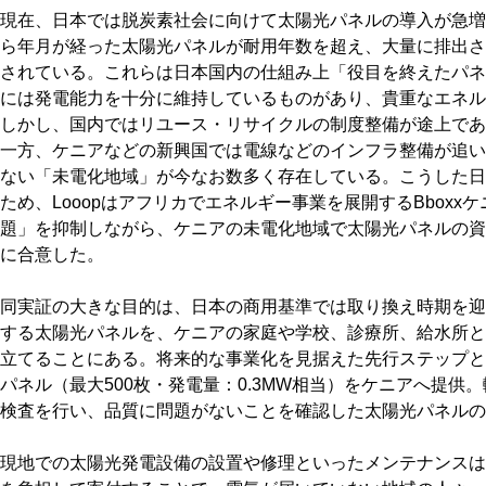
現在、日本では脱炭素社会に向けて太陽光パネルの導入が急増し
ら年月が経った太陽光パネルが耐用年数を超え、大量に排出され
されている。これらは日本国内の仕組み上「役目を終えたパネ
には発電能力を十分に維持しているものがあり、貴重なエネル
しかし、国内ではリユース・リサイクルの制度整備が途上であ
一方、ケニアなどの新興国では電線などのインフラ整備が追い
ない「未電化地域」が今なお数多く存在している。こうした日
ため、Looopはアフリカでエネルギー事業を展開するBboxx
題」を抑制しながら、ケニアの未電化地域で太陽光パネルの資
に合意した。
同実証の大きな目的は、日本の商用基準では取り換え時期を迎
する太陽光パネルを、ケニアの家庭や学校、診療所、給水所と
立てることにある。将来的な事業化を見据えた先行ステップとし
パネル（最大500枚・発電量：0.3MW相当）をケニアへ提供。
検査を行い、品質に問題がないことを確認した太陽光パネルの
現地での太陽光発電設備の設置や修理といったメンテナンスはB