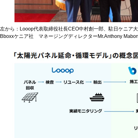
左から：Looop代表取締役社長CEO中村創一郎、駐日ケニア大使Mr.M
Bboxxケニア社 マネージングディレクターMr.Anthony Mabon