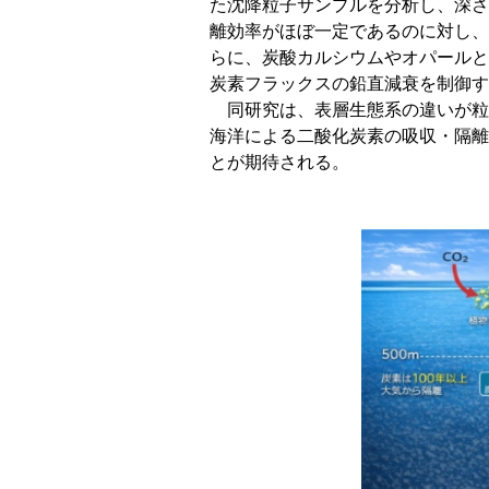
た沈降粒子サンプルを分析し、深さ
離効率がほぼ一定であるのに対し、
らに、炭酸カルシウムやオパールと
炭素フラックスの鉛直減衰を制御す
同研究は、表層生態系の違いが粒
海洋による二酸化炭素の吸収・隔離
とが期待される。