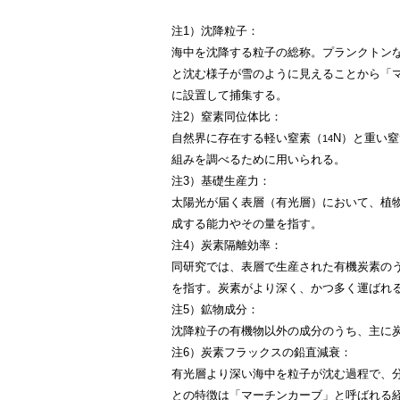
注1）沈降粒子：
海中を沈降する粒子の総称。プランクトン
と沈む様子が雪のように見えることから「
に設置して捕集する。
注2）窒素同位体比：
自然界に存在する軽い窒素（
N）と重い窒
14
組みを調べるために用いられる。
注3）基礎生産力：
太陽光が届く表層（有光層）において、植
成する能力やその量を指す。
注4）炭素隔離効率：
同研究では、表層で生産された有機炭素のう
を指す。炭素がより深く、かつ多く運ばれ
注5）鉱物成分：
沈降粒子の有機物以外の成分のうち、主に
注6）炭素フラックスの鉛直減衰：
有光層より深い海中を粒子が沈む過程で、
との特徴は「マーチンカーブ」と呼ばれる