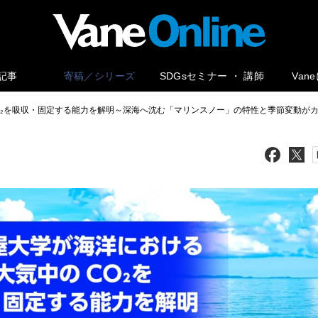
記事
寄稿／シリーズ
SDGsセミナー ・ 講師
Van
O₂を吸収・固定する能力を解明～深海へ沈む「マリンスノー」の特性と季節変動が