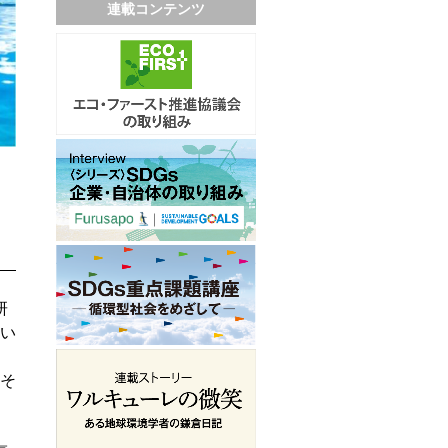
連載コンテンツ
研
い
そ
し