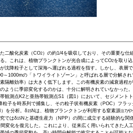
た二酸化炭素（CO
）の約1/4を吸収しており、その重要な仕
2
る。これは、植物プランクトンが光合成によってCO
を取り込
2
が沈降粒子として深海へ運ばれる過程を指す。しかし、表層で
0～1000mの「トワイライトゾーン」と呼ばれる層で分解され
素隔離効率）は大きく低下します。この有機炭素の減衰過程が
のように季節変化するのかは、十分に解明されていなかった。
観測点K2と亜熱帯観測点S1（図1）において、セジメント
降粒子を時系列で捕集し、その粒子状有機炭素（POC）フラッ
N）を分析。δ
Nは、植物プランクトンが利用する窒素源
や
15
注7)
究ではδ
Nと基礎生産力（NPP）の間に成立する経験的な関
15
時間変化を復元した。これにより、従来広く用いられてきた人
帯域の季節変動を、高い時間分解能で推定することが可能とな