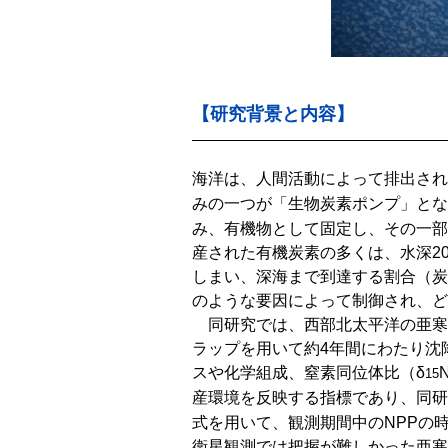
【研究背景と内容】
海洋は、人間活動によって排出され
みの一つが「生物炭素ポンプ」とな
み、有機物として固定し、その一部
産された有機炭素の多くは、水深20
しまい、深海まで到達する割合（炭
のような要因によって制御され、ど
同研究では、西部北太平洋の亜寒帯
ラップを用いて約4年間にわたり沈
スや化学組成、窒素同位体比（δ
15
産環境を反映する指標であり、同研
式を用いて、観測期間中のNPPの
衛星観測では把握が難しかった亜寒