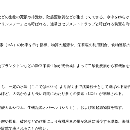
などの生物の死骸や排泄物、陸起源物質などが集まってできる。水中をゆらゆ
マリンスノー」とも呼ばれる。通常はセジメントトラップと呼ばれる装置を海
素（
N）の比率を示す指標。物質の起源や、栄養塩の利用割合、食物連鎖
15
物プランクトンなどの独立栄養生物が光合成によって二酸化炭素から有機物を
ち、一定の水深（ここでは500m）より深くまで沈降粒子として運ばれる割
るほど、大気からより長い時間にわたり多くの炭素（CO
）が隔離される。
2
炭酸カルシウム、生物起源オパール（シリカ）、および陸起源物質を指す。
分解や摂食、破砕などの作用により有機炭素の量が急速に減少する現象。海域
経験式で表されることが多い。