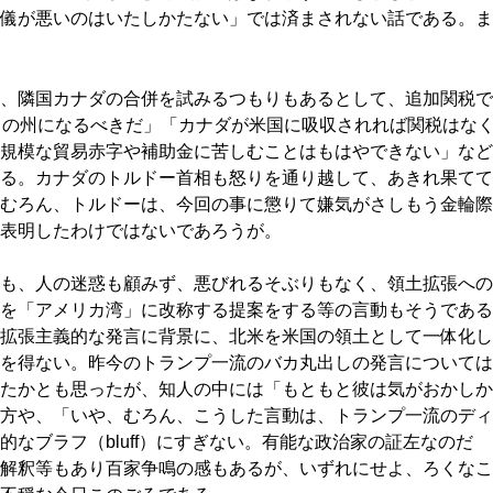
儀が悪いのはいたしかたない」では済まされない話である。ま
、隣国カナダの合併を試みるつもりもあるとして、追加関税で
目の州になるべきだ」「カナダが米国に吸収されれば関税はな
規模な貿易赤字や補助金に苦しむことはもはやできない」など
る。カナダのトルドー首相も怒りを通り越して、あきれ果てて
むろん、トルドーは、今回の事に懲りて嫌気がさしもう金輪際
表明したわけではないであろうが。
も、人の迷惑も顧みず、悪びれるそぶりもなく、領土拡張への
を「アメリカ湾」に改称する提案をする等の言動もそうである
拡張主義的な発言に背景に、北米を米国の領土として一体化し
を得ない。昨今のトランプ一流のバカ丸出しの発言については
たかとも思ったが、知人の中には「もともと彼は気がおかしか
方や、「いや、むろん、こうした言動は、トランプ一流のディ
なブラフ（bluff）にすぎない。有能な政治家の証左なのだ
解釈等もあり百家争鳴の感もあるが、いずれにせよ、ろくなこ