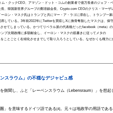
ィム・クックCEO、アマゾン・ドット・コムの創業者で億万長者のジェフ・
、韓国新世界グループの鄭溶鎮会長、Crypto.com CEOのクリス・マーザ
イーロン・マスク氏はトランプと共にマー・ア・ラゴに滞在し、トランプ一家
ている。3年前2022年にTwitterを買収しXに換骨奪胎したマスクは、保
せてしまっている。かつてリベラル派の代表格だったfacebook（meta）
ランプ次期政権に多額献金し、イーロン・マスクの筋書きに従ってメタの
ットフォームをことごとく右傾化させまでして取り入ろうとしている。なぜかくも権力に
。
ベンスラウム」の不穏なデジャビュ感
側聞し、ふと「レーベンスラウム（Lebensraum）」を想起
圏」を意味するドイツ語である
。元々は地政学の用語である
[4]