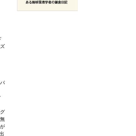
ド
ズ
パ
マ
ラ
グ
無
が
出