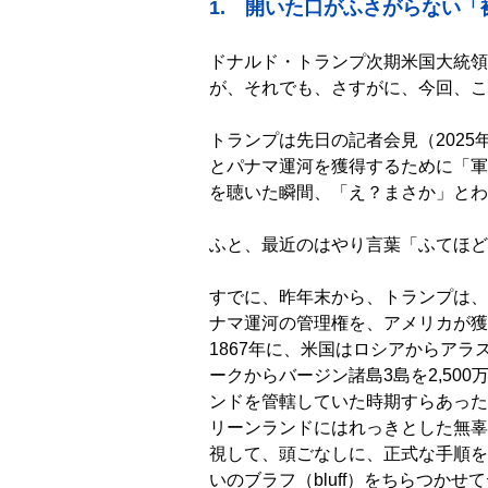
1.
開いた口がふさがらない「
ドナルド・トランプ次期米国大統領
が、それでも、さすがに、今回、こ
トランプは先日の記者会見（202
とパナマ運河を獲得するために「軍
を聴いた瞬間、「え？まさか」とわ
ふと、最近のはやり言葉「ふてほど
すでに、昨年末から、トランプは、
ナマ運河の管理権を、アメリカが獲
1867年に、米国はロシアからアラ
ークからバージン諸島3島を2,50
ンドを管轄していた時期すらあった
リーンランドにはれっきとした無辜
視して、頭ごなしに、正式な手順を
いのブラフ（bluff）をちらつか