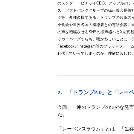
のスンダー・ピチャイCEO、アップルのテ
ス、ソフトバンクグループの孫正義会長兼社長
ク等、多種多様である。トランプの片腕の
夕食会や世界各国の指導者との電話会談に同席し
の声を増幅させるSNSの拡声器へとXを変貌さ
ッカーバーグすらも、嘆かわしいことにト
FacebookとInstagram等のプラ
れ伏していってしまうのか、理解に苦しむ
2.
「トランプ2.0」と「レー
今回、一連のトランプの法外な発言を
た。
「レーベンスラウム」とは、「生存