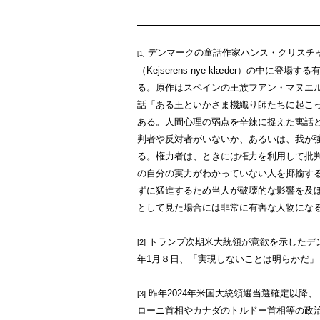
デンマークの童話作家ハンス・クリスチャン・アン
[1]
（Kejserens nye klæder）の
る。原作はスペインの王族フアン・マヌエル
話「ある王といかさま機織り師たちに起こっ
ある。人間心理の弱点を辛辣に捉えた寓話
判者や反対者がいないか、あるいは、我が
る。権力者は、ときには権力を利用して批
の自分の実力がわかっていない人を揶揄す
ずに猛進するため当人が破壊的な影響を及
として見た場合には非常に有害な人物にな
トランプ次期米大統領が意欲を示したデン
[2]
年1月８日、「実現しないことは明らかだ
昨年2024年米国大統領選当選確定以降、ト
[3]
ローニ首相やカナダのトルドー首相等の政