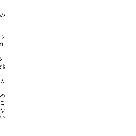
の
ふ
ウ
作
対
批
」
人
ー
め
こ
な
い