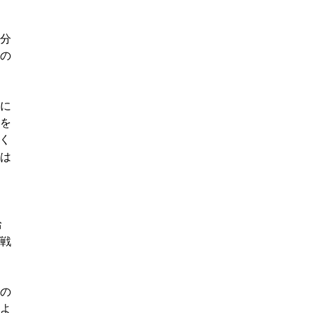
分
の
に
を
く
は
給
戦
の
よ