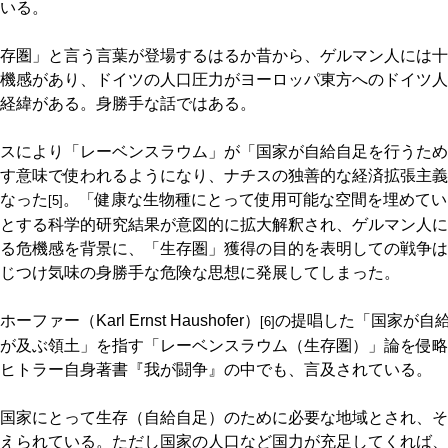
いる。
存圏」と言う言葉が登場するはるか昔から、ゲルマン人には十
機感があり、ドイツの人口圧力がヨーロッパ東方へのドイツ人
経緯がある。身勝手な話ではある。
スにより「レーベンスラウム」が「国家が自給自足を行うため
す意味で使われるようになり、ナチスの独善的な経済拡張主義
なった
。「健康な生物種にとって使用可能な空間を埋めてい
[5]
とする科学的研究結果が意図的に拡大解釈され、ゲルマン人に
る危機感を背景に、「生存圏」獲得の目的を表明しての戦争は
じつけ気味の身勝手な危険な思想に発展してしまった。
（Karl Ernst Haushofer）
の提唱した「国家が自
[6]
が及ぶ領土」を指す「レーベンスラウム（生存圏）」論を侵略
ヒトラー自身著書『我が闘争』の中でも、言及されている。
国家にとって生存（自給自足）のために必要な地域とされ、そ
えられている。ただし国家の人口など国力が充足してくれば、