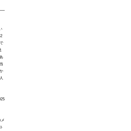
い
2
で
批
あ
当
か
人
25
のメ
ト