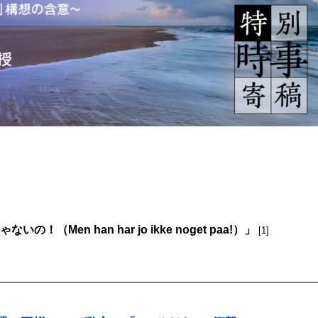
Men han har jo ikke noget paa!）」
[1]