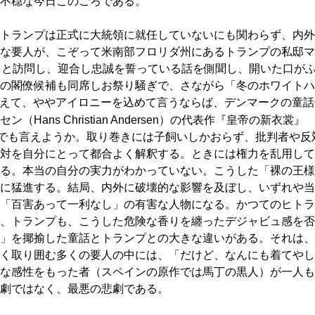
不穏な今日このごろである。
トランプは正式に大統領に就任していないにも関わらず、内外
な要人が、こぞって米南部フロリダ州にあるトランプの私邸マ
）を続々と訪問し、迎合し忠誠を誓っている話を側聞し、開いた口が
の閣僚候補も同席しお祭り騒ぎで、さながら「冬のホワイトハ
えて、ややアイロニーを込めて言うならば、デンマークの童話
ans Christian Andersen）の代表作『皇帝の新衣裳』
er）の風景とでも言えようか。取り巻きには子飼いしかおらず、批判者や反
対を自分にとって都合よく解釈する。ときには権力を乱用して
る。本当の自分の実力がわかっていない。こうした「裸の王様
に猛進する。結局、内外に破壊的な影響を及ぼし、いずれや当
「百害あって一利なし」の有害な人物になる。かつてのヒトラ
、トランプも、こうした危険な香りを纏ったデジャビュ感を否
」を揶揄した童話とトランプとの大きな違いがある。それは、
く取り囲む多くの要人の中には、「だけど、なんにも着てやし
な感性をもった者（スペインの原作では馬丁の黒人）が一人も
劇ではなく、最悪の悲劇である。