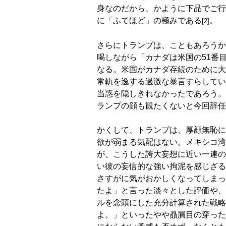
身なのだから、かように下品でご行
に「ふてほど」の極みである
。
[2]
さらにトランプは、こともあろうか
喝しながら「カナダは米国の51番
なる。米国がカナダ存続のために大
常軌を逸する過激な暴言すらしてい
当惑を隠しきれなかったであろう。
ランプの顔も観たくないと今回辞任
かくして、トランプは、厚顔無恥に
欲が弱まる気配はない。メキシコ湾
が、こうした誇大妄想に近い一連の
い彼の妄信的な強い拘泥を感じざる
さすがに気がおかしくなってしまっ
たよ」と言った淡々とした評価や、
ルを念頭にした充分計算された戦略的
よ。」といったやや贔屓目の穿った