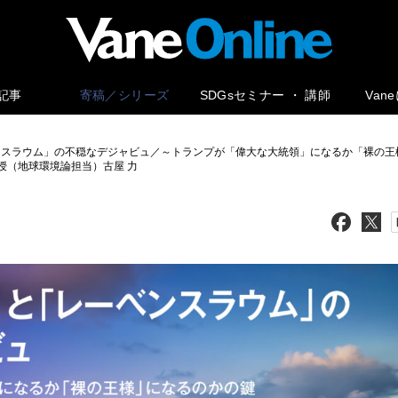
記事
寄稿／シリーズ
SDGsセミナー ・ 講師
Van
ンスラウム」の不穏なデジャビュ／～トランプが「偉大な大統領」になるか「裸の王様」に
教授（地球環境論担当）古屋 力