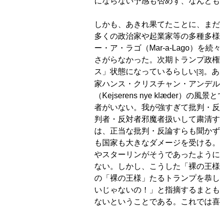
にならない予感も否めず、なんとも
しかも、あきれ果てたことに、まだ
多くの政治家や起業家等の多種多様
ー・ア・ラゴ（Mar-a-Lago
さがらなかった。次期トランプ政権
ス」状態になっているらしい
。あ
[3]
家ハンス・クリスチャン・アンデルセン（H
（Kejserens nye klæd
者がいない。我が強すぎて批判・反
判者・反対者邪魔者扱いして粛清す
は、正当な批判・反論すらも聞かず
も国家も大きなダメージを受ける。
やスターリンがそうであったように
ない。しかし、こうした「裸の王様
の「裸の王様」たるトランプを恭し
いじゃないの！」と指摘するまとも
ないということである。これでは喜