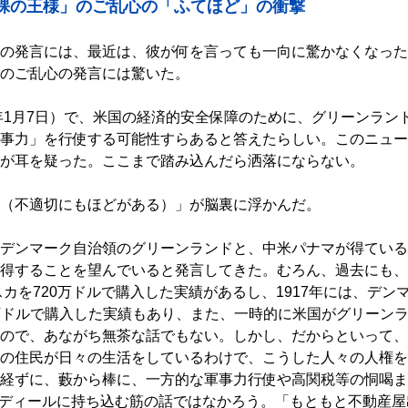
裸の王様」のご乱心の「ふてほど」の衝撃
の発言には、最近は、彼が何を言っても一向に驚かなくなった
のご乱心の発言には驚いた。
5年1月7日）で、米国の経済的安全保障のために、グリーンラン
事力」を行使する可能性すらあると答えたらしい。このニュー
が耳を疑った。ここまで踏み込んだら洒落にならない。
（不適切にもほどがある）」が脳裏に浮かんだ。
デンマーク自治領のグリーンランドと、中米パナマが得ている
得することを望んでいると発言してきた。むろん、過去にも、
スカを720万ドルで購入した実績があるし、1917年には、デン
0万ドルで購入した実績もあり、また、一時的に米国がグリーン
ので、あながち無茶な話でもない。しかし、だからといって、
の住民が日々の生活をしているわけで、こうした人々の人権を
経ずに、藪から棒に、一方的な軍事力行使や高関税等の恫喝ま
せてディールに持ち込む筋の話ではなかろう。「もともと不動産屋