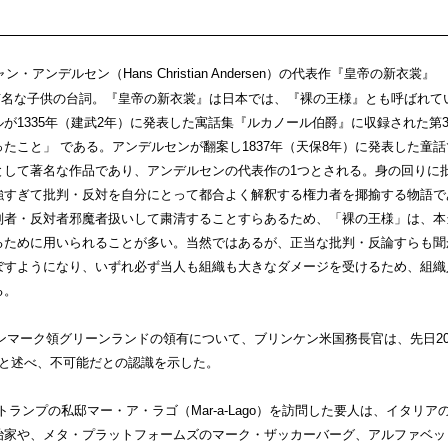
デルセン（Hans Christian Andersen）の代表作『皇帝の新衣裳』
中に登場する有名な子供の台詞。『皇帝の新衣裳』は日本では、『裸の王様』とも呼ばれて
が1335年（建武2年）に発表した寓話集『ルカノール伯爵』に収録された第3
たこと」 である。アンデルセンが翻案し1837年（天保8年）に発表した童話
として著名な作品であり、アンデルセンの代表作の1つとされる。身の回りに
強すぎて批判・反対を自分にとって都合よく解釈する権力者を揶揄する物語で
判者・反対者邪魔者扱いして粛清することすらあるため、「裸の王様」は、本
るために用いられることが多い。当然ではあるが、正当な批判・反論すらも聞
ぼすようになり、いずれ必ず当人も組織も大きなダメージを受けるため、組織
る。
マーク領グリーンランドの領有について、ブリンケン米国務長官は、先日20
」と述べ、不可能だとの認識を示した。
ランプの私邸マー・ア・ラゴ（Mar-a-Lago）を訪問した要人は、イタリア
治家や、メタ・プラットフォームズのマーク・ザッカーバーグ、アルファベッ