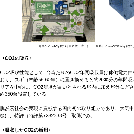
写真左／CO2を食べる自販機（府中） 写真右／CO2吸収材を配合
〈CO2の吸収
〉
CO2吸収性能として1台当たりのCO2年間吸収量は稼働電力由
おり、スギ（林齢56-60年）に置き換えると約20本分の年間
リアを中心に、CO2濃度が高いとされる屋内に加え屋外などさま
約350台設置している。
脱炭素社会の実現に貢献する国内初の取り組みであり、大気中
機は、特許（特許第7282338号）取得済み。
〈
吸収したCO2の活用
〉