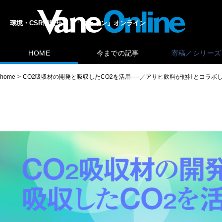
環境・CSR情報サイト「ヴェイン」オンライン
HOME
今までの記事
寄稿／シリーズ
home
CO2吸収材の開発と吸収したCO2を活用──／アサヒ飲料が他社とコラボ