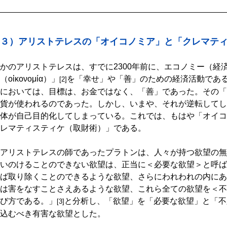
３）アリストテレスの「オイコノミア」と「クレマテ
かのアリストテレスは、すでに2300年前に、エコノミー（経
（οἰκονομία）」
を「幸せ」や「善」のための経済活動であ
[2]
においては、目標は、お金ではなく、「善」であった。その「
貨が使われるのであった。しかし、いまや、それが逆転してし
体が自己目的化してしまっている。これでは、もはや「オイコ
レマティスティケ（取財術）」である。
アリストテレスの師であったプラトンは、人々が持つ欲望の無
いのけることのできない欲望は、正当に＜必要な欲望＞と呼ば
ば取り除くことのできるような欲望、さらにわれわれの内にあ
は害をなすことさえあるような欲望、これら全ての欲望を＜不
び方である。」
と分析し、「欲望」を「必要な欲望」と「不
[3]
込むべき有害な欲望とした。