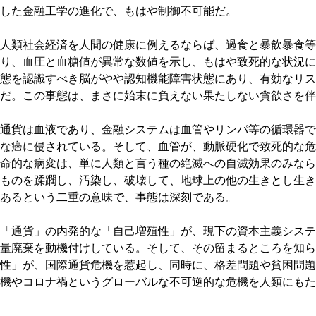
した金融工学の進化で、もはや制御不可能だ。
人類社会経済を人間の健康に例えるならば、過食と暴飲暴食等
り、血圧と血糖値が異常な数値を示し、もはや致死的な状況に
態を認識すべき脳がやや認知機能障害状態にあり、有効なリス
だ。この事態は、まさに始末に負えない果たしない貪欲さを伴
通貨は血液であり、金融システムは血管やリンパ等の循環器で
な癌に侵されている。そして、血管が、動脈硬化で致死的な危
命的な病変は、単に人類と言う種の絶滅への自滅効果のみなら
ものを蹂躙し、汚染し、破壊して、地球上の他の生きとし生き
あるという二重の意味で、事態は深刻である。
「通貨」の内発的な「自己増殖性」が、現下の資本主義システ
量廃棄を動機付けしている。そして、その留まるところを知ら
性」が、国際通貨危機を惹起し、同時に、格差問題や貧困問題
機やコロナ禍というグローバルな不可逆的な危機を人類にもた