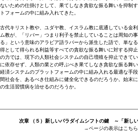
ないための仕掛けとして、果てしなき貪欲な振る舞いを抑制す
トフォームの中に組み入れてきた。
古代キリスト教や、ユダヤ教、イスラム教に底通している金利
ム教が、「リバー」つまり利子を禁止していることは周知の事
る」という意味のアラビア語ラバーから派生した語で、単なる
得として得られる利益等すべての貪欲な振る舞いに対する抑止
の力では、現下の人類社会システムの自己増殖を抑止できてい
に依存せず、人類の業との呼ぶべき果てしなき貪欲な振る舞い
経済システムのプラットフォームの中に組み入れる最適な手段
間社会を、あるべき仕組みに健全化できるのだろうか。始末に
の生活習慣病を治せるのだろうか。
次章 （５）新しいパラダイムシフトの鍵 ～「新し
→ページの表示はこちら