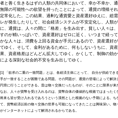
者と善く生きるはずの人類の共同体において、幸か不幸か、通
無限の可能性への欲望を持ったことによって、通貨の増殖それ
定常化した。この結果、過剰な通貨愛と資産選好ゆえに、総需
レが発生したりして、社会経済システムが不安定化し、人類が
に、通貨は、人々の間に「格差」を生み出す。貧しい人々は、
すのが精いっぱいで、資産選好はゼロに近く、いつまで経って
かな人々は、消費を上回る資金が手元にあるので、資産選好が
てゆく。そして、金利があるために、何もしないうちに、資産
果、資産格差はどんどん拡大してゆく。かくして、制御の効か
による深刻な社会的不安を生み出してゆく。
[1] 「欲求の二重の一致問題」とは、各経済主体にとって、 自分が供給で
手が一致することが困難である問題。その問題が、通貨の登場によって解決
円滑に行うことができる。昔は物々交換だったものが、そのことに限界が来
なお、人々が貨幣を受け入れるのは、貨幣自体の価値的な根拠ではまったく
将来も皆が受け入れるであろうという漠然とした根拠のない予期による。ちな
て、貨幣経済以前の物々交換の世界も可能になってきたことは興味深い。物
がインターネットによって解消されるからである。