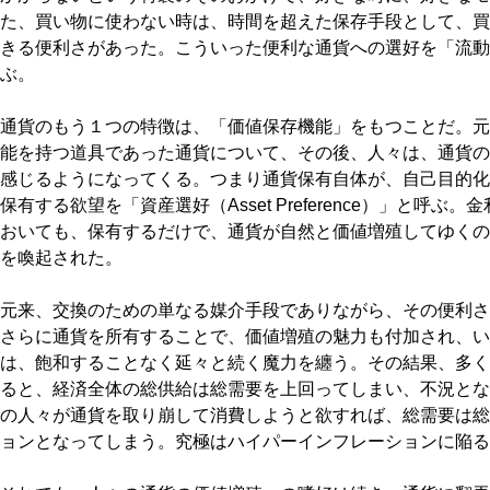
た、買い物に使わない時は、時間を超えた保存手段として、買
きる便利さがあった。こういった便利な通貨への選好を「流動性選好（Li
ぶ。
通貨のもう１つの特徴は、「価値保存機能」をもつことだ。元
能を持つ道具であった通貨について、その後、人々は、通貨の
感じるようになってくる。つまり通貨保有自体が、自己目的化
保有する欲望を「資産選好（Asset Preference）」と呼
おいても、保有するだけで、通貨が自然と価値増殖してゆくの
を喚起された。
元来、交換のための単なる媒介手段でありながら、その便利さ
さらに通貨を所有することで、価値増殖の魅力も付加され、い
は、飽和することなく延々と続く魔力を纏う。その結果、多く
ると、経済全体の総供給は総需要を上回ってしまい、不況とな
の人々が通貨を取り崩して消費しようと欲すれば、総需要は総
ョンとなってしまう。究極はハイパーインフレーションに陥る