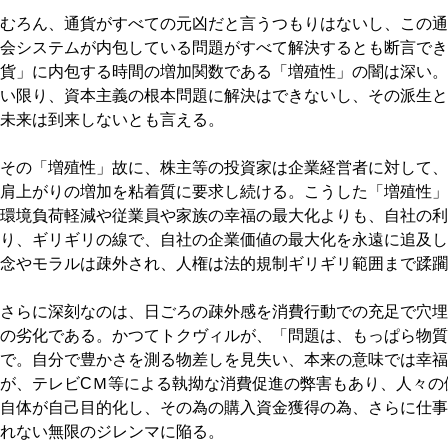
むろん、通貨がすべての元凶だと言うつもりはないし、この通
会システムが内包している問題がすべて解決するとも断言でき
貨」に内包する時間の増加関数である「増殖性」の闇は深い。
い限り、資本主義の根本問題に解決はできないし、その派生と
未来は到来しないとも言える。
その「増殖性」故に、株主等の投資家は企業経営者に対して、
肩上がりの増加を粘着質に要求し続ける。こうした「増殖性」
環境負荷軽減や従業員や家族の幸福の最大化よりも、自社の利
り、ギリギリの線で、自社の企業価値の最大化を永遠に追及し
念やモラルは疎外され、人権は法的規制ギリギリ範囲まで蹂躙
さらに深刻なのは、日ごろの疎外感を消費行動での充足で穴埋
の劣化である。かつてトクヴィルが、「問題は、もっぱら物質
で。自分で豊かさを測る物差しを見失い、本来の意味では幸福
が、テレビCＭ等による執拗な消費促進の弊害もあり、人々の
自体が自己目的化し、その為の購入資金獲得の為、さらに仕事
れない無限のジレンマに陥る。