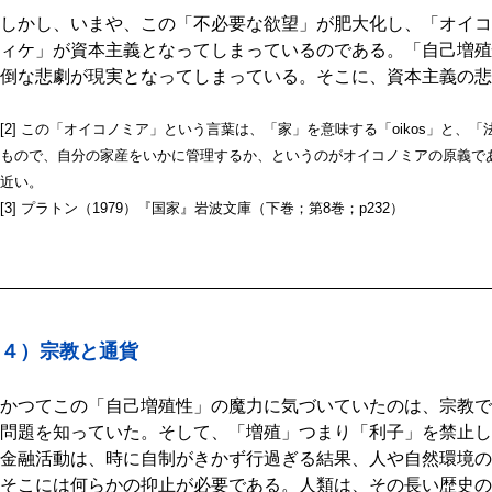
しかし、いまや、この「不必要な欲望」が肥大化し、「オイコ
ィケ」が資本主義となってしまっているのである。「自己増殖
倒な悲劇が現実となってしまっている。そこに、資本主義の悲
[2] この「オイコノミア」という言葉は、「家」を意味する「oikos」と、
もので、自分の家産をいかに管理するか、というのがオイコノミアの原義で
近い。
[3] プラトン（1979）『国家』岩波文庫（下巻；第8巻；p232）
４）宗教と通貨
かつてこの「自己増殖性」の魔力に気づいていたのは、宗教で
問題を知っていた。そして、「増殖」つまり「利子」を禁止し
金融活動は、時に自制がきかず行過ぎる結果、人や自然環境の
そこには何らかの抑止が必要である。人類は、その長い歴史の