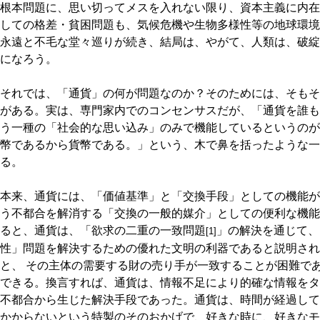
根本問題に、思い切ってメスを入れない限り、資本主義に内在
しての格差・貧困問題も、気候危機や生物多様性等の地球環境
永遠と不毛な堂々巡りが続き、結局は、やがて、人類は、破綻
になろう。
それでは、「通貨」の何が問題なのか？そのためには、そもそ
がある。実は、専門家内でのコンセンサスだが、「通貨を誰も
う一種の「社会的な思い込み」のみで機能しているというのが
幣であるから貨幣である。」という、木で鼻を括ったような一
る。
本来、通貨には、「価値基準」と「交換手段」としての機能が
う不都合を解消する「交換の一般的媒介」としての便利な機能
ると、通貨は、「欲求の二重の一致問題
」の解決を通じて、
[1]
性」問題を解決するための優れた文明の利器であると説明され
と、 その主体の需要する財の売り手が一致することが困難で
できる。換言すれば、通貨は、情報不足により的確な情報をタ
不都合から生じた解決手段であった。通貨は、時間が経過して
かからないという特製のそのおかげで、好きな時に、好きなモ