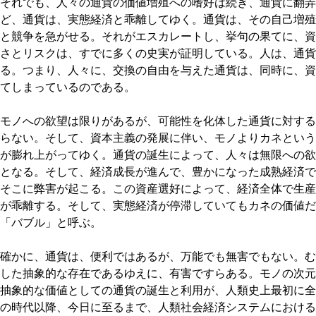
それでも、人々の通貨の価値増殖への嗜好は続き、通貨に翻弄
ど、通貨は、実態経済と乖離してゆく。通貨は、その自己増殖
と競争を急がせる。それがエスカレートし、挙句の果てに、資
さとリスクは、すでに多くの史実が証明している。人は、通貨
る。つまり、人々に、交換の自由を与えた通貨は、同時に、資
てしまっているのである。
モノへの欲望は限りがあるが、可能性を化体した通貨に対する
らない。そして、資本主義の発展に伴い、モノよりカネという
が膨れ上がってゆく。通貨の誕生によって、人々は無限への欲
となる。そして、経済成長が進んで、豊かになった成熟経済で
そこに弊害が起こる。この資産選好によって、経済全体で生産
が乖離する。そして、実態経済が停滞していてもカネの価値だ
「バブル」と呼ぶ。
確かに、通貨は、便利ではあるが、万能でも無害でもない。む
した抽象的な存在であるゆえに、有害ですらある。モノの次元
抽象的な価値としての通貨の誕生と利用が、人類史上最初に全
の時代以降、今日に至るまで、人類社会経済システムにおける