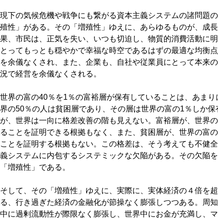
現下の気候危機や戦争にも繋がる資本主義システムの諸問題の
殖性」がある。その「増殖性」ゆえに、あらゆるものが、成長
果、市民は、正気を失い、いつも切迫し、物質的消費活動に明
とってもっとも穏やかで幸福な時空であるはずの最適な均衡点
を余儀なくされ、また、企業も、自社や従業員にとって本来の
況で経営を余儀なくされる。
世界の富の40％を1％の富裕層が保有していることは、あま
界の50％の人は貧困層であり、その層は世界の富の1％しか
が、世界は一向に格差改善の階も見えない。富裕層が、世界の
ることを証明できる根拠もなく、また、貧困層が、世界の富の
ことを証明する根拠もない。この格差は、そう考えても不健全
義システムに内包するシステミックな欠陥がある。その欠陥を
「増殖性」である。
そして、その「増殖性」ゆえに、実際に、実体経済の４倍を超
る、行き過ぎた経済の金融化が節操なく膨張しつつある。周知
中に過剰流動性が際限なく膨張し、世界中にお金が充満し、マ