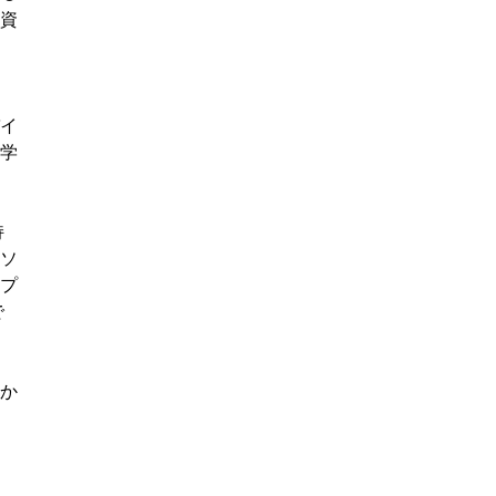
資
イ
学
持
ソ
プ
で
か