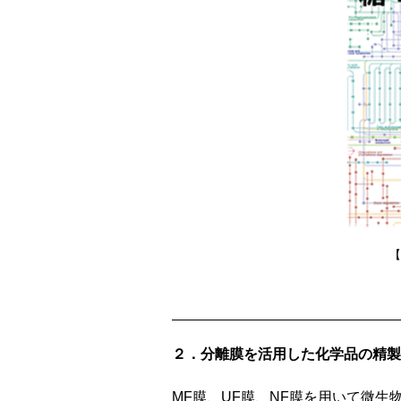
【
２．分離膜を活用した化学品の精製
MF膜、UF膜、NF膜を用いて微