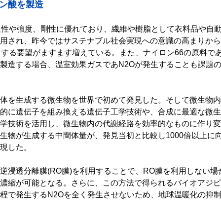
ピン酸を製造
久性や強度、剛性に優れており、繊維や樹脂として衣料品や自
用され、昨今ではサステナブル社会実現への意識の高まりから
対する要望がますます増えている。また、ナイロン66の原料で
製造する場合、温室効果ガスであN2Oが発生することも課題
体を生成する微生物を世界で初めて発見した。そして微生物内
的に遺伝子を組み換える遺伝子工学技術や、合成に最適な微生
学技術を活用し、微生物内の代謝経路を効率的なものに作り変
生物が生成する中間体量が、発見当初と比較し1000倍以上に
現した。
逆浸透分離膜(RO膜)を利用することで、RO膜を利用しない場
濃縮が可能となる。さらに、この方法で得られるバイオアジピ
程で発生するN2Oを全く発生させないため、地球温暖化の抑