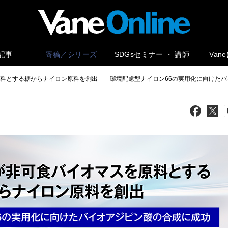
記事
寄稿／シリーズ
SDGsセミナー ・ 講師
Van
原料とする糖からナイロン原料を創出 －環境配慮型ナイロン66の実用化に向けた