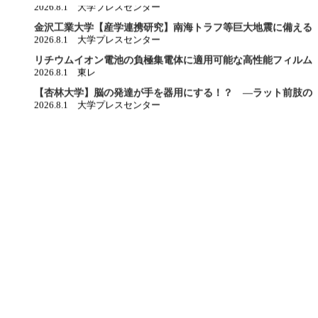
2026.8.1 大学プレスセンター
金沢工業大学【産学連携研究】南海トラフ等巨大地震に備える
放型アルミ耐震シェルター」の耐震性を実証！ 能登半島・熊本
2026.8.1 大学プレスセンター
神・東日本級の巨大地震に対応 。〜株式会社堤サッシュ工業が
リチウムイオン電池の負極集電体に適用可能な高性能フィルム
発〜
発 -モバイル・ドローン・EV用電池の軽量化に貢献-
2026.8.1 東レ
【杏林大学】脳の発達が手を器用にする！？ ―ラット前肢の
性獲得には脳の発達が必要であることを証明―
2026.8.1 大学プレスセンター
《地域貢献活動》第59回グリーンフレンズフェアに参加しまし
2026.8.1 アジア航測
神奈川県川崎市に圧縮水素工場を新設
2026.8.1 岩谷産業
資生堂 女性研究者サイエンスグラント 第19回受賞者決定
2026.8.1 資生堂
世界初、液化水素運搬船用カーゴポンプの型式承認を取得
2026.8.1 荏原製作所
JAL、2025年度の使い捨てプラスチック削減目標を達成
2026.8.1 日本航空
【摂南大学】大麦の硬さに関わる遺伝子を特定 家畜が食べやす
料やバイオ燃料への活用に期待
2026.7.28 大学プレスセンター