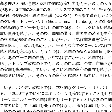
高き理念と強い意志と聡明で的確な実行力をもった多くの人々
がある。3年前の2018年の冬、クリスマス前のことだ。筆者
動枠組条約第24回締約国会議（COP24）の会場で遭遇した
のグレタ・トゥーンベリ（Greta Ernman Thunberg）
の感動的なスピーチを直接目の前で聞き、ショックに近い感動
重い責任を感じた。その後、周知の通り、世界中の若者を中心に「Fri
の根運動が燎原の火のごとく広がった。「気候非常事態宣言」
加速拡大し、政治を動かした。筆者も東京でグローバル気候マ
感と感動を忘れない。もう１つは、米国の“We Are Still I
だ。あのブース内の白熱した空気はすごかった。米国では、当
脱したトランプ政権の下でも、多くの自治体、企業、市民らが、“We A
の実施を率先垂範していた。そこに米国の良心の健在を感じた
統領選に結実した。その人々の良心と確信と行動力に、明るい
いま、バイデン政権下では、本格的なグリーン・リカバリ―
る。「2050年までにゼロエミッションを実現する」ことを目
リーンエネルギーで米国は世界をリードする」と脱炭素の早期
ス業界に対して「雇用を失うのではなく、我々は雇用をつくり
ナ禍での雇用や経済の再構築における投資を活かし、脱炭素化