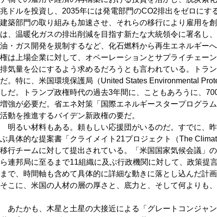
兆ドルを投資し、2035年には発電部門のCO2排出をゼロに
建築部門の取り組みも加速させ、それらの移行により雇用を創
は、温暖化ガスの排出削減を目指す新たな大統領令に署名し、
油・ガス開発を規制するなど、化石燃料から再生エネルギーへ
権は上場企業に対して、オペーレーションとサプライチェーン
排気量を公にするよう求めるだろうとも言われている。トラン
だ。特に、米国環境保護局（United States Environmental Pro
しだ。トランプ政権時代の過去3年間に、こともあろうに、70
増強が必要だ。省エネ対策「国際エネルギースタープログラム
活動を推進するバイデン新政権の要だ。
明るい材料もある。頼もしい応援団がいるのだ。すでに、昨年2
ぶ具体的な提案書「クライメイト21プロジェクト（The Climate 
移行チームに対して提出されている。「米国国家気候会議」の
ら連邦局に至るまで11組織に及ぶ行政機関に対して、政策提
まで、時間軸も含めて具体的に詳細な動きに落とし込んだ計画
そこに、米国の人材の層の厚さと、底力と、そして何よりも、
あたかも、木星と土星の大接近による「グレートコンジャン