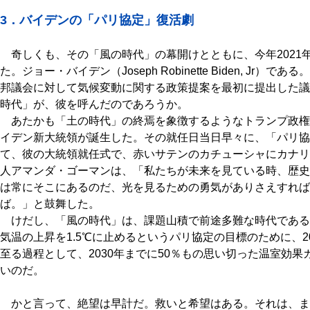
3．バイデンの「パリ協定」復活劇
奇しくも、その「風の時代」の幕開けとともに、今年2021
た。ジョー・バイデン（Joseph Robinette Biden, Jr）
邦議会に対して気候変動に関する政策提案を最初に提出した議
時代」が、彼を呼んだのであろうか。
あたかも「土の時代」の終焉を象徴するようなトランプ政権
イデン新大統領が誕生した。その就任日当日早々に、「パリ協
て、彼の大統領就任式で、赤いサテンのカチューシャにカナリ
人アマンダ・ゴーマンは、「私たちが未来を見ている時、歴史
は常にそこにあるのだ、光を見るための勇気がありさえすれば
ば。」と鼓舞した。
けだし、「風の時代」は、課題山積で前途多難な時代である
気温の上昇を1.5℃に止めるというパリ協定の目標のために、2
至る過程として、2030年までに50％もの思い切った温室効
いのだ。
かと言って、絶望は早計だ。救いと希望はある。それは、ま