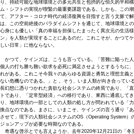
り、持続可能な地球環境との多元共生と包摂的な恒久的平和構
ム・シフトの実現が喫緊の最重要課題である。しかも、この潮
て、アフター・コロナ時代の経済復興を目指すと言う文脈で解
は、この空前絶後のパラダイムシフトを通じて、地球環境との
心身にも優しい「真の幸福を担保したまったく異次元の生活様
ン」を人類が実現することにあるのだ。これこそが、かつてケ
しい日常」に他ならない。
かつて、ケインズは、こうも言っている。「苦難に陥った人
個人の打ち勝ち難い欲求を必死に満足させようとするうちに、
れがある。これこそ今我々のあらゆる資源と勇気と理想主義と
ない危機なのである。」と 。そう、いま人類が向き合っている
長幻想に憑りつかれた貪欲な社会システムの終焉であり、「直
トであり、「定常型経済」への移行であり、東西に通底してき
り、地球環境の一部としての人類の処し方が問われている「力
換点なのである。まさに、いまこそ、ケインズの言う通り「あ
させて」現下の人類社会システムのOS（Operating Syst
ジョンアップが必要な時期なのである。
奇遇な啓示とでも言えようか、去年2020年12月21日の「冬