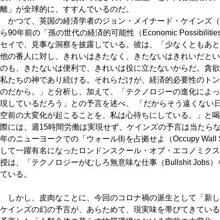
離」が全球的に、すすんでいるのだ。
かつて、英国の経済学者のジョン・メイナード・ケインズ（John M
ら90年前の「孫の世代の経済的可能性（Economic Possibilities f
セイで、見事な洞察を披露している。彼は、「少なくともあと1
他の番人に対し、きれいはきたなく、きたないはきれいだとい
のも、きたないは便利で、きれいは役に立たないからだ。貪欲
私たちの神であり続ける。それらだけが、経済的必要性のトン
のだから。」と分析し、加えて、「テクノロジーの進化によって
現しているだろう」との予言を述べ、 「だからそう遠くない
空前の大変化が起こることを、私は心待ちにしている。」と喝
際には、週15時間労働は実現せず、ケインズの予言は当たらな
年のニューヨークでの「ウォール街を占拠せよ（Occupy Wall 
して一躍有名になったロンドンスクール・オブ・エコノミクス
授は、「テクノロジーがむしろ無意味な仕事（Bullshit Jo
ている。
しかし、皮肉なことに、今回のコロナ禍の派生として「新し
ケインズの幻の予言が、あらためて、現実味を帯びてきている