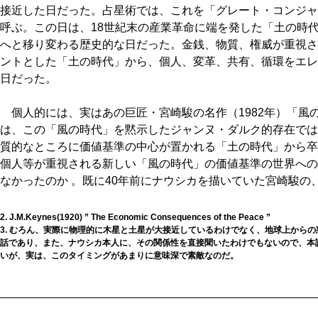
接近した日だった。占星術では、これを「グレート・コンジャンクション
呼ぶ。この日は、18世紀末の産業革命に端を発した「土の時
へと移り変わる歴史的な日だった。金銭、物質、権威が重視さ
ントとした「土の時代」から、個人、変革、共有、循環をエレ
日だった。
個人的には、実はあの巨匠・宮崎駿の名作（1982年）「風
は、この「風の時代」を黙示したジャンヌ・ダルク的存在では
質的なところに価値基準の中心が置かれる「土の時代」から卒
個人等が重視される新しい「風の時代」の価値基準の世界への
なかったのか 。既に40年前にナウシカを描いていた宮崎駿の
2. J.M.Keynes(1920) ” The Economic Consequences of the Peace ”
3. むろん、実際に物理的に木星と土星が大接近しているわけでなく、地球上から
話であり、また、ナウシカ本人に、その関係性を直接聞いたわけでもないので、本
いが、実は、このタイミングがあまりに意味深で素敵なのだ。