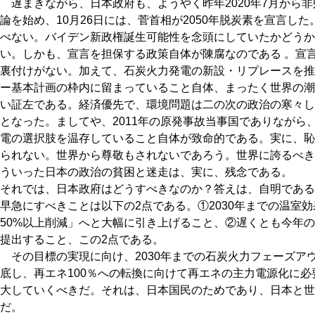
遅まきながら、日本政府も、ようやく昨年2020年7月から
論を始め、10月26日には、菅首相が2050年脱炭素を宣言し
べない。バイデン新政権誕生可能性を念頭にしていたかどうか
い。しかも、宣言を担保する政策自体が陳腐なのである 。宣
裏付けがない。加えて、石炭火力発電の新設・リプレースを推
ー基本計画の枠内に留まっていること自体、まったく世界の潮
い証左である。経済優先で、環境問題は二の次の政治の寒々し
となった。ましてや、2011年の原発事故当事国でありながら
電の選択肢を温存していること自体が致命的である。実に、恥
られない。世界から尊敬もされないであろう。世界に誇るべき
ういった日本の政治の貧困と迷走は、実に、残念である。
それでは、日本政府はどうすべきなのか？答えは、自明である
早急にすべきことは以下の2点である。①2030年までの温室効
50%以上削減」へと大幅に引き上げること、②遅くとも今年の
提出すること、この2点である。
その目標の実現に向け、2030年までの石炭火力フェーズア
底し、再エネ100％への転換に向けて再エネの主力電源化に
大していくべきだ。それは、日本国民のためであり、日本と世
だ。