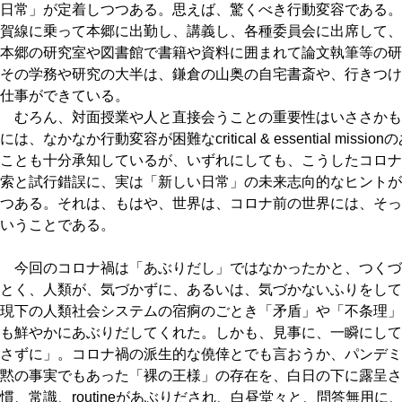
日常」が定着しつつある。思えば、驚くべき行動変容である。
賀線に乗って本郷に出勤し、講義し、各種委員会に出席して、
本郷の研究室や図書館で書籍や資料に囲まれて論文執筆等の研
その学務や研究の大半は、鎌倉の山奥の自宅書斎や、行きつけ
仕事ができている。
むろん、対面授業や人と直接会うことの重要性はいささかも
には、なかなか行動変容が困難なcritical & essential mi
ことも十分承知しているが、いずれにしても、こうしたコロナ禍とい
索と試行錯誤に、実は「新しい日常」の未来志向的なヒントが
つある。それは、もはや、世界は、コロナ前の世界には、そっ
いうことである。
今回のコロナ禍は「あぶりだし」ではなかったかと、つくづ
とく、人類が、気づかずに、あるいは、気づかないふりをして
現下の人類社会システムの宿痾のごとき「矛盾」や「不条理」
も鮮やかにあぶりだしてくれた。しかも、見事に、一瞬にして
さずに」。コロナ禍の派生的な僥倖とでも言おうか、パンデミ
黙の事実でもあった「裸の王様」の存在を、白日の下に露呈さ
慣、常識、routineがあぶりだされ、白昼堂々と、問答無用