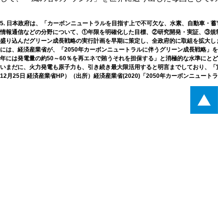
5. 日本政府は、「カーボンニュートラルを目指す上で不可欠な、水素、自動車・
情報通信などの分野について、①年限を明確化した目標、②研究開発・実証、③規
盛り込んだグリーン成長戦略の実行計画を早期に策定し、全政府的に取組を拡大します
には、経済産業省が、「2050年カーボンニュートラルに伴うグリーン成長戦略」を
年には発電量の約50～60％を再エネで賄うそれを担保する」と消極的な水準にと
いまだに、火力発電も原子力も、引き続き最大限活用すると明言までしており、「宣
12月25日 経済産業省HP）（出所）経済産業省(2020)「2050年カーボンニュー