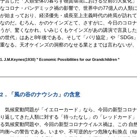
予言した「人類全体の暮らす物質環境における空前の大変化」
なコロナ・パンデミック禍の影響で、世界中の77億人の人類
が始まっており、経済優先・成長至上主義時代の終焉が訪れて
なのだ。むろん、かのケインズとて、さすがに、今日のコロナ
うが、驚くなかれ、いみじくもケインズがあの講演で言及した「
の世代」はあと8年後である。そして「パリ協定」や「SDGs
重なる。天才ケインズの洞察のなせる業とまでは言わないが、
1. J.M.Keynes(1930) ” Economic Possibilities for our Grandchildren ”
2．「風の谷のナウシカ」の含意
気候変動問題が「イエローカード」なら、今回の新型コロナ
り返してきた人類に対する「待ったなし」の「レッドカード」
る気候変動問題や、今回の新型コロナウイルス禍は、この 自
均衡への警告である。いまや、不可逆的かつ危険な転換点（tippi