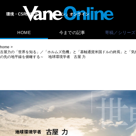
環境・CSR情報サイト「ヴェイン」オンライン
HOME
今までの記事
寄稿／シリーズ
home
古屋力の「世界を知る」／「ホルムズ危機」と「基軸通貨米国ドルの終焉」と「気
の先の地平線を俯瞰する～ 地球環境学者 古屋 力