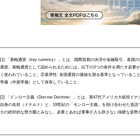
[1] 「基軸通貨（key currency）」とは、国際貿易の決済や金融取引
通貨。基軸通貨として認められるためには、以下の3つの条件を満たす必要が
く使われていること。②基準性: 各国通貨の価値を測る基準となっていること
準備（外貨準備）として保有していること。
[2] 「ドンロー主義（Don-roe Doctrine）」とは、第47代アメリカ
自身の名前（ドナルド）と、19世紀の「モンロー主義」を掛け合わせた造語
カの絶対的な勢力圏とみなし、必要とあれば軍事介入も辞さない強硬な姿勢