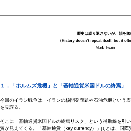
歴史は繰り返さないが、韻を踏
（History doesn’t repeat itself, but it o
Mark Twain
１．「ホルムズ危機」と「基軸通貨米国ドルの終焉」
今回のイラン戦争は、イランの核開発問題や石油危機という表
を見誤る。
そこに「基軸通貨米国ドルの終焉リスク」という補助線を引い
質が見えてくる。「基軸通貨（key currency）」
とは、国際
[1]