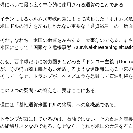
備において最も広く中心的に使用される通貨のことである。
イランによるホルムズ海峡封鎖によって惹起した「ホルムズ危機（Ho
米国ドルの行方を左右しかねない重要な「通貨戦争」の一断面
それすなわち、米国の命運を左右する一大事なのである。まさ
米国にとって「国家存立危機事態（survival-threatening situ
なぜ、西半球だけに勢力圏をとどめる「ドンロー主義（Don-roe D
が、その勢力圏主義とあい矛盾するような遠距離にある中東の
そして、なぜ、トランプが、ベネズエラを急襲して石油利権を
この２つの疑問への答えも、実はここにある。
理由は「基軸通貨米国ドルの終焉」への危機感である。
トランプが気にしているのは、石油ではない、その石油と表裏
の終焉リスクなのである。なぜなら、それが米国の命運を左右