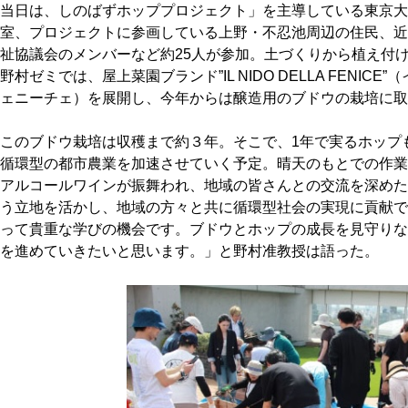
当日は、しのばずホッププロジェクト」を主導している東京大
室、プロジェクトに参画している上野・不忍池周辺の住民、近
祉協議会のメンバーなど約25人が参加。土づくりから植え付
野村ゼミでは、屋上菜園ブランド”IL NIDO DELLA FENIC
ェニーチェ）を展開し、今年からは醸造用のブドウの栽培に取
このブドウ栽培は収穫まで約３年。そこで、1年で実るホップ
循環型の都市農業を加速させていく予定。晴天のもとでの作業
アルコールワインが振舞われ、地域の皆さんとの交流を深めた
う立地を活かし、地域の方々と共に循環型社会の実現に貢献で
って貴重な学びの機会です。ブドウとホップの成長を見守りな
を進めていきたいと思います。」と野村准教授は語った。