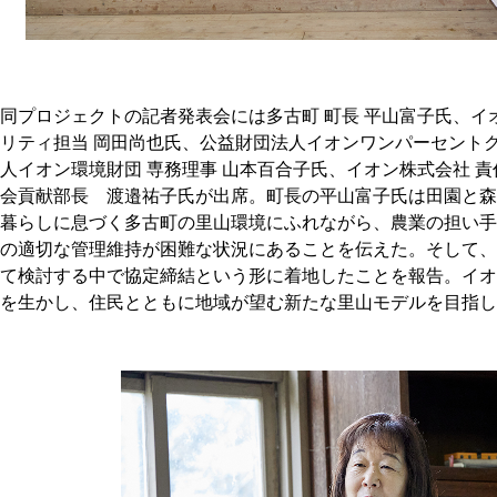
同プロジェクトの記者発表会には多古町 町長 平山富子氏、イ
リティ担当 岡田尚也氏、公益財団法人イオンワンパーセントク
人イオン環境財団 専務理事 山本百合子氏、イオン株式会社 責
会貢献部長 渡邉祐子氏が出席。町長の平山富子氏は田園と森
暮らしに息づく多古町の里山環境にふれながら、農業の担い手
の適切な管理維持が困難な状況にあることを伝えた。そして、
て検討する中で協定締結という形に着地したことを報告。イオ
を生かし、住民とともに地域が望む新たな里山モデルを目指し