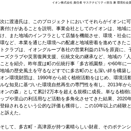
イオン株式会社 責任者 サステナビリティ担当 兼 環境社会
次に渡邉氏は、このプロジェクトにおいてそれらがイオンに可
裏付けがあることを説明。事業会社としてのイオンは、地域に
け、また地域のインフラとして店舗を機能させ、環境・社会に
環など、本業を通じた環境への配慮と地域密着を進めてきたこ
トクラブは、イオングループ各社の営業利益の1%を原資に、
ーズクラブや災害復興支援、伝統文化の継承など、地域の「人
ことを紹介。昨年度は町の伝統行事「多古祇園祭」や60年に
地域の歴史風土を守るなどすでに多古町のとも深い絆を構築し
オン環境財団は、1990年から続く植樹活動をはじめ、環境活
ルな知見に基づいた環境自然再生の専門性を有し、2013年か
オンの森」として累計2万本を超える規模に成長。単なる植樹
ップや里山の利活用など活動を多角化させてきた結果、2020
登録されるという公的な評価も獲得し、この10年以上の経験
と訴えた。
そして、多古町・高津原が持つ素晴らしい財産、そのポテンシ