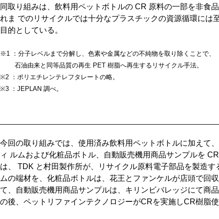
同取り組みは、飲料用ペットボトルの CR 原料の一部を非食品
れま でのリサイクルでは十分なプラスチックの資源循環には
目的としている。
※1 ：分子レベルまで分解し、色素や金属などの不純物を取り除くことで、
石油由来と同等品質の再生 PET 樹脂へ再生するリサイクル手法。
※2 ：ポリエチレンテレフタレートの略。
※3 ：JEPLAN 調べ。
今回の取り組みでは、使用済み飲料用ペットボトルに加えて、
ィ ルムおよび化粧品ボトル、自動販売機用商品サンプルを C
は、 TDK と村田製作所が、リサイクル原料電子部品を製造する
ムの端材を、化粧品ボトルは、花王とファンケルが店頭で回収
て、自動販売機用商品サンプルは、キリンビバレッジにて商品
の後、ペットリファインテクノロジーがCRを実施しCR樹脂